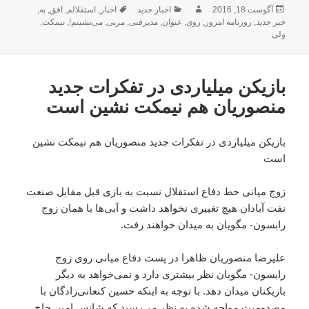
ارسال
نویسنده
دسته‌ها
برچسب‌ها
آگوست 18, 2016
اخبار جدید
اخبار
,
استقلالم
,
افق
,
به
,
شده
خبر جدید
,
روزنامه امروز
,
روی
,
عنوان
,
مدیرفنی
,
مربی
,
می‌نشینم!
,
نیمکت
,
در
ولی
بازیکن میلیاردی در تفکرات جدید
منصوریان هم نیمکت نشین است
بازیکن میلیاردی در تفکرات جدید منصوریان هم نیمکت نشین
است
زوج میانی خط دفاع استقلال نسبت به بازی قبل مقابل صنعت
نفت آبادان هیچ تغییری نخواهد داشت و آبی‌ها با همان زوج
رابسون- مگویان به میدان خواهند رفت.
علیرضا منصوریان ظاهرا در پست دفاع میانی روی زوج
رابسون- مگویان نظر بیشتری دارد و نمی‌خواهد به دیگر
بازیکنان میدان دهد. با توجه به اینکه حسین کنعانی‌زادگان با
مصدومیت مواجه شده به نظر می‌رسید که شانس امین حاج