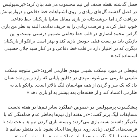
فصل گذشته نقطه ضعف این تیم محسوب می‌شد بیان کرد: «پرسپولیس
در فصل گذشته گل‌های زیادی را روی اشتباهات خط دفاعی و دروازه‌بانش
دریافت کرد اما خوشبختانه در بازی مقابل سایپا بازیکنان خط دفاعی
خوب عمل کردند و فرصت زیادی را به حریف ندادند. البته به نظر من بازی
گرفتن محمد انصاری در قلب خط دفاعی تصمیم درستی نیست و این
بازیکن باید در پست قبلی خودش بازی کند و بهتر است برانکو از بازیکنان
دیگری که در اختیار دارد در قلب خط دفاعی و در کنار سید جلال حسینی
استفاده کند.»
پنجعلی در مورد نیمکت نشینی مهدی طارمی افزود: «من متوجه نیمکت
نشینی طارمی نمی‌شوم. مهدی در دقایق پایانی که وارد زمین شد نشان
داد که یک سر و گردن از همه مهاجمان لیگ بالاتر است. برانکو باید به
طارمی اعتماد کند و از هفته‌های بعد بیشتر به او بازی دهد.»
پیشکسوت پرسپولیس در خصوص عملکرد سایر تیم‌ها در هفته نخست
مسابقات لیگ برتر گفت: «در هفته اول تیم‌ها بخاطر عدم هماهنگی که با
یکدیگر داشتند بسته بازی می‌کردند و بسته بازی کردن تیم ها باعث شد تا
فرصت‌های گلزنی زیادی روی دروازه‌ها ایجاد نشود. باید منتظر بمانیم تا
چند هفته از لیگ بگذرد و بعد از آن عملکرد تیم ها را ارزیابی کنیم.»