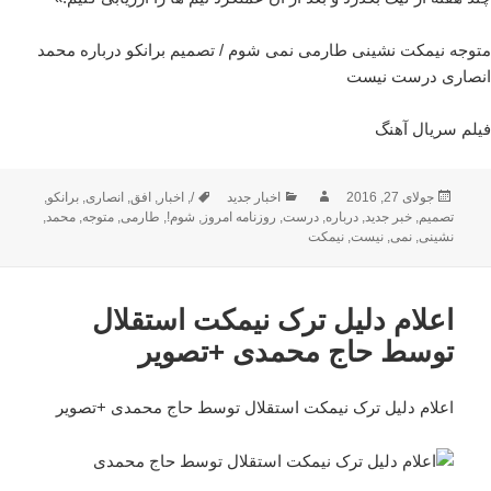
متوجه نیمکت نشینی طارمی نمی شوم / تصمیم برانکو درباره محمد
انصاری درست نیست
فیلم سریال آهنگ
ارسال
نویسنده
دسته‌ها
برچسب‌ها
جولای 27, 2016
اخبار جدید
/
,
اخبار
,
افق
,
انصاری
,
برانکو
,
شده
تصمیم
,
خبر جدید
,
درباره
,
درست
,
روزنامه امروز
,
شوم!
,
طارمی
,
متوجه
,
محمد
,
در
نشینی
,
نمی
,
نیست
,
نیمکت
اعلام دلیل ترک نیمکت استقلال
توسط حاج محمدی +تصویر
اعلام دلیل ترک نیمکت استقلال توسط حاج محمدی +تصویر