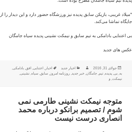
پدیده تیم سیاه جامگان مطرح بوده است.
*میلاد غریبی، بازیکن سابق پدیده نیز ورزشگاه حضور دارد و این دیدار را از
جایگاه تماشا می‌کند.
بی اعتنایی بادامکی به تیم سابق و نیمکت نشینی پدیده سیاه جامگان
عکس های جدید
ارسال
نویسنده
دسته‌ها
برچسب‌ها
جولای 31, 2016
اخبار جدید
اخبار
,
اعتنایی
,
افق
,
بادامکی
,
شده
به
,
بی
,
پدیده
,
تیم
,
جامگان
,
خبر جدید
,
روزنامه امروز
,
سابق
,
سیاه
,
نشینی
,
در
نیمکت
,
و
متوجه نیمکت نشینی طارمی نمی
شوم / تصمیم برانکو درباره محمد
انصاری درست نیست