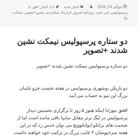
ارسال
نویسنده
دسته‌ها
برچسب‌ها
جولای 24, 2016
اخبار جدید
۱٫۶
,
اخبار
,
افق
,
با
,
شده
پرسپولیس
,
خبر جدید
,
روزنامه امروز
,
قرارداد
,
میلیاردی
,
نشین+تصویر
,
نیمکت
,
در
یک
دو ستاره پرسپولیس نیمکت نشین
شدند +تصویر
دو ستاره پرسپولیس نیمکت نشین شدند +تصویر
دو بازیکن بوشهری پرسپولیس در هفته نخست جزو غایبان
بزرگ این تیم به حساب می آیند.
افغق نیوز/با اینکه هنوز ۵ روز تا برگزاری نخستین دیدار
پرسپولیس در لیگ برتر مقابل سایپا باقی مانده است اما از
صحبت های برانکو ایوانکوویچ می توان حدس زد که در این
هفته سرخپوشان ۲ غایب بزرگ در ترکیب خود خواهند داشت.