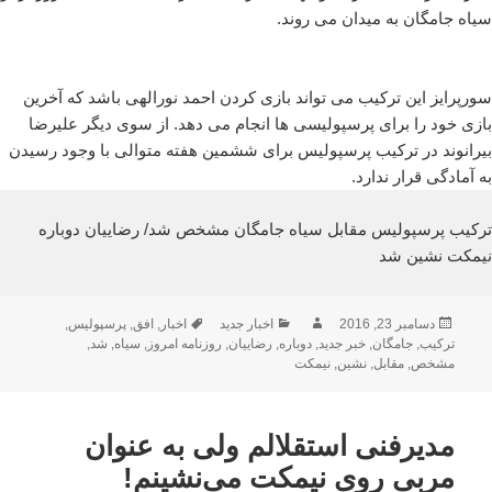
سیاه جامگان به میدان می روند.
سورپرایز این ترکیب می تواند بازی کردن احمد نورالهی باشد که آخرین
بازی خود را برای پرسپولیسی ها انجام می دهد. از سوی دیگر علیرضا
بیرانوند در ترکیب پرسپولیس برای ششمین هفته متوالی با وجود رسیدن
به آمادگی قرار ندارد.
ترکیب پرسپولیس مقابل سیاه جامگان مشخص شد/ رضاییان دوباره
نیمکت نشین شد
ارسال
نویسنده
دسته‌ها
برچسب‌ها
دسامبر 23, 2016
اخبار جدید
اخبار
,
افق
,
پرسپولیس
,
شده
ترکیب
,
جامگان
,
خبر جدید
,
دوباره
,
رضاییان
,
روزنامه امروز
,
سیاه
,
شد
,
در
مشخص
,
مقابل
,
نشین
,
نیمکت
مدیرفنی استقلالم ولی به عنوان
مربی روی نیمکت می‌نشینم!