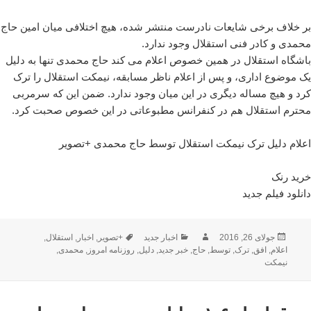
بر خلاف برخی شایعات نادرست منتشر شده، هیچ اختلافی میان امین حاج
محمدی و کادر فنی استقلال وجود ندارد.
باشگاه استقلال در همین خصوص اعلام می کند حاج محمدی تنها به دلیل
یک موضوع اداری، و پس از اعلام ناظر مسابقه، نیمکت استقلال را ترک
کرد و هیچ مساله دیگری در این میان وجود ندارد. ضمن این که سرمربی
محترم استقلال هم در کنفرانس مطبوعاتی در این خصوص صحبت کرد.
اعلام دلیل ترک نیمکت استقلال توسط حاج محمدی +تصویر
خرید رنک
دانلود فیلم جدید
ارسال
نویسنده
دسته‌ها
برچسب‌ها
جولای 26, 2016
اخبار جدید
+تصویر
,
اخبار
,
استقلال
,
شده
اعلام
,
افق
,
ترک
,
توسط
,
حاج
,
خبر جدید
,
دلیل
,
روزنامه امروز
,
محمدی
,
در
نیمکت