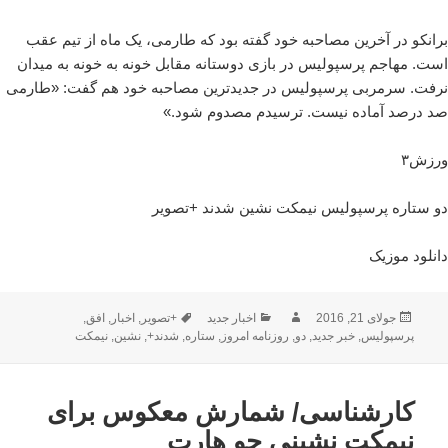
برانکو در آخرین مصاحبه خود گفته بود که طارمی، یک ماه از تیم عقب
است. مهاجم پرسپولیس در بازی دوستانه مقابل خونه به خونه به میدان
نرفت. سرمربی پرسپولیس در جدیدترین مصاحبه خود هم گفت: «طارمی
صد درصد آماده نیست. ترسیدم مصدوم شود.»
ورزش۳
دو ستاره پرسپولیس نیمکت نشین شدند +تصویر
دانلود موزیک
ارسال
نویسنده
دسته‌ها
برچسب‌ها
جولای 21, 2016
اخبار جدید
+تصویر
,
اخبار
,
افق
,
شده
پرسپولیس
,
خبر جدید
,
دو
,
روزنامه امروز
,
ستاره
,
شدند+
,
نشین
,
نیمکت
در
کارشناسی/ شمارش معکوس برای
نیمکت نشینی جو هارت