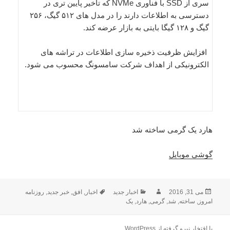
سری از SSD با فناوری NVMe که تاخیر پایین تری در
دسترسی به اطلاعات دارند را در مدل های ۵۱۲ گیگ، ۲۵۶
گیگ و ۱۲۸ گیگا بایتی به بازار عرضه کند.
افزایش ظرفیت ذخیره سازی اطلاعات در تراشه های
الکترونیکی از اهداف شرکت سامسونگ محسوب می شود.
هارد یک گرمی ساخته شد
گوشی موبایل
ارسال
نویسنده
دسته‌ها
برچسب‌ها
می 31, 2016
اخبار جدید
اخبار
,
افق
,
خبر جدید
,
روزنامه
شده
امروز
,
ساخته
,
شد
,
گرمی
,
هارد
,
یک
در
با افتخار نیرو گرفته از WordPress