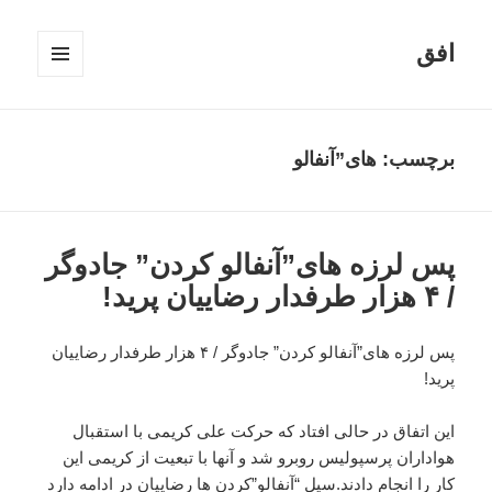
افق
فهرست
و
ابزارک‌ها
برچسب:
های”آنفالو
پس لرزه های”آنفالو کردن” جادوگر
/ ۴ هزار طرفدار رضاییان پرید!
پس لرزه های”آنفالو کردن” جادوگر / ۴ هزار طرفدار رضاییان
پرید!
این اتفاق در حالی افتاد که حرکت علی کریمی با استقبال
هواداران پرسپولیس روبرو شد و آنها با تبعیت از کریمی این
کار را انجام دادند.سیل “آنفالو”کردن ها رضاییان در ادامه دارد