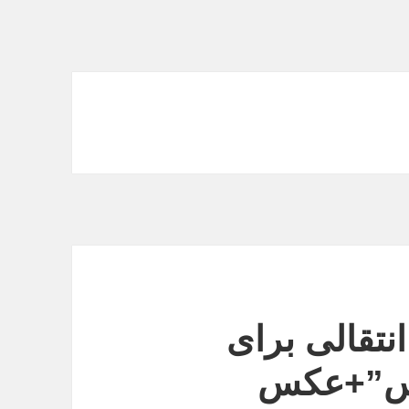
نتقالی برای
یس”+عکس