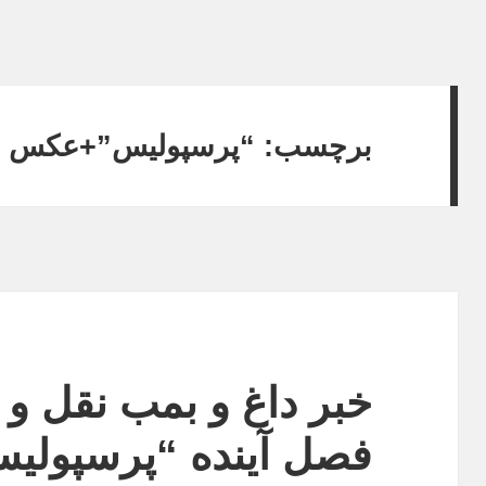
برچسب:
“پرسپولیس”+عکس
خبر داغ و بمب نقل و ا
فصل آینده “پرسپول