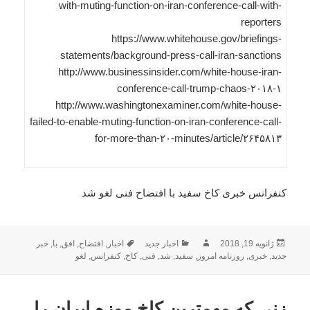
with-muting-function-on-iran-conference-call-with-
reporters
https://www.whitehouse.gov/briefings-
statements/background-press-call-iran-sanctions
http://www.businessinsider.com/white-house-iran-
conference-call-trump-chaos-۲۰۱۸-۱
http://www.washingtonexaminer.com/white-house-
failed-to-enable-muting-function-on-iran-conference-call-
for-more-than-۲۰-minutes/article/۲۶۴۵۸۱۳
کنفرانس خبری کاخ سفید با افتضاح فنی لغو شد
ارسال
نویسنده
دسته‌ها
برچسب‌ها
ژانویه 19, 2018
اخبار جدید
اخبار
,
افتضاح
,
افق
,
با
,
خبر
شده
جدید
,
خبری
,
روزنامه امروز
,
سفید
,
شد
,
فنی
,
کاخ
,
کنفرانس
,
لغو
در
زنی که مهمترین کاخ موزه ایران را