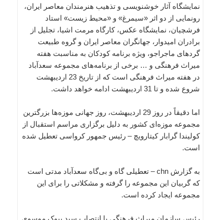
نمایشگاه آثار خوشنویسی و تذهیب هنرمندان معاصر ایران،
رونمایی از دو اثر «سیمرغ»‌ و «محیط زیست» استاد
فرشچیان، نمایشگاه عکس، کارگاه مرمت اشیا، تجلیل از
برادران امیدوار، جهانگران معاصر ایران و گروه طبیعت
گردهای ماجراجو، ویژه برنامه کودکان به مناسبت هفته
میراث فرهنگی و … برخی از برنامه‌های مجموعه سعدآباد
در هفته میراث فرهنگی است که از تاریخ 23 اردیبهشت
شروع شده و تا 31 اردیبهشت ادامه خواهد داشت.
اما دقیقاً در روز 29 اردیبهشت، روز جهانی موزه‌ها بزرگترین
مجموعه موزه‌ای کشور به دلیل برگزاری مراسم استقبال از
کولیندا گرابار کیتارویچ – رئیس جمهور کرواسی تعطیل شده
است.
به گزارش chn – تعطیلی گاه و بی‌گاه سعدآباد مدتی است
که گربیان این مجموعه را گرفته و مشکلاتی را برای این
مجموعه ایجاد کرده است.
رئیس سازمان میراث فرهنگی با انتصاب سید بیوک موسوی