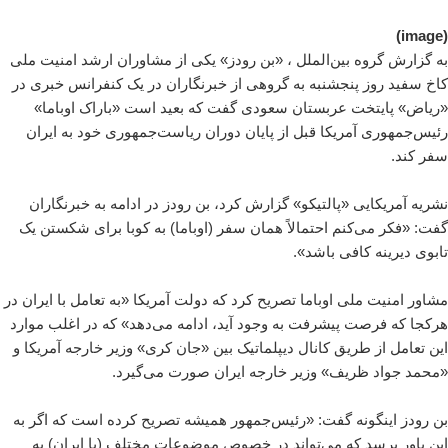
(image)
به گزارش گروه بین‌الملل ، «بن رودز» یکی از مشاوران ارشد امنیت ملی
کاخ سفید روز پنجشنبه به گروهی از خبرنگاران در یک کنفرانس خبری در
«ریاض» پایتخت عربستان سعودی گفت که بعید است «باراک اوباما»
رئیس‌جمهوری آمریکا قبل از پایان دوران ریاست‌جمهوری خود به ایران
سفر کند.
نشریه آمریکایی «پالتیکو» گزارش کرد، بن رودز در ادامه به خبرنگاران
گفت: «فکر می‌کنم احتمالاً همان سفر (اوباما) به کوبا برای شکستن یک
تابوی دیرینه کافی باشد».
مشاور امنیت ملی اوباما تصریح کرد که دولت آمریکا «به تعامل با ایران در
هرکجا که فرصت پیشرفت به وجود آید، ادامه می‌دهد» که در اغلب موارد
این تعامل از طریق کانال دیپلماتیک بین «جان کری» وزیر خارجه آمریکا و
«محمد جواد ظریف» وزیر خارجه ایران صورت می‌گیرد.
بن رودز اینگونه گفت: «رئیس‌جمهور همیشه تصریح کرده است که اگر به
این باور برسد که می‌تواند در خصوص موضوعات مختلف (با ایران) به