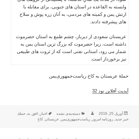
وابسته به القاعده در استان های جنوبی، برای مقابله با
ارتش یمن و کمیته های مردمی، به آنان زره پوش و سلاح
های پیشرفته دادند.
عربستان سعودی از دیرباز، چشم طمع به استان حضرموت
داشته است، زیرا حضرموت که بزرگ ترین استان یمن به
شمار می رود، استانی نفتی است که از ثروت های طبیعی
نیز برخوردار است.
حملۀ عربستان به کاخ ریاست‌جمهوری‌یمن
آپدیت آفلاین نود 32
ارسال
نویسنده
دسته‌ها
برچسب‌ها
آوریل 25, 2016
دسته‌بندی نشده
اخبار
,
افق
,
به
,
حملۀ
,
شده
خبر جدید
,
روزنامه امروز
,
ریاست‌جمهوری‌یمن
,
عربستان
,
کاخ
در