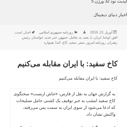
آپدیت نود 32 ورژن 5
اخبار دنیای دیجیتال
ارسال
نویسنده
دسته‌ها
برچسب‌ها
آوریل 21, 2016
روزنامه جمهوري اسلامي
اخبار
,
است
,
شده
افق
,
اوباما
,
ایران
,
با
,
بعید
,
به
,
تعامل
,
جمهور
,
خبر جدید
,
خواستار
,
رئیس
,
در
رهبران
,
روزنامه امروز
,
سفر
,
سفید
,
کاخ
,
کند!
,
همواره
کاخ سفید: با ایران مقابله می‌کنیم
کاخ سفید: با ایران مقابله می‌کنیم
به گزارش جهان به نقل از فارس، «جاش ارنست» سخنگوی
کاخ سفید امشب به خبر توقیف یک کشتی حامل تسلیحات
که ادعا می‌شود از سوی ایران به سمت یمن می‌رفته،
واکنش نشان داد.