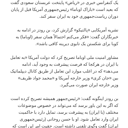
یک کنفرانس خبری در «ریاض» پایتخت عربستان سعودی گفت
که بعید است «باراک اوباما» رئیس‌جمهوری آمریکا قبل از پایان
دوران ریاست‌جمهوری خود به ایران سفر کند.
نشریه آمریکایی «پالتیکو» گزارش کرد، بن رودز در ادامه به
خبرنگاران گفت: «فکر می‌کنم احتمالاً همان سفر (اوباما) به
کوبا برای شکستن یک تابوی دیرینه کافی باشد».
مشاور امنیت ملی اوباما تصریح کرد که دولت آمریکا «به تعامل
با ایران در هرکجا که فرصت پیشرفت به وجود آید، ادامه
می‌دهد» که در اغلب موارد این تعامل از طریق کانال دیپلماتیک
بین «جان کری» وزیر خارجه آمریکا و «محمد جواد ظریف»
وزیر خارجه ایران صورت می‌گیرد.
بن رودز اینگونه گفت: «رئیس‌جمهور همیشه تصریح کرده است
که اگر به این باور برسد که می‌تواند در خصوص موضوعات
مختلف (با ایران) به پیشرفت برسد، تمایل دارد با حاکمیت
ایران وارد تعامل شود. او با حسن روحانی (رئیس‌جمهوری
ایران) گفت وگوی تلفنی داشته است. حقیت امر این است که