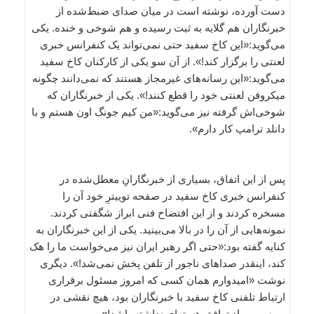
دست آورده، نوشته است در میان صدای ضبط‌شده از
خبرنگاران هم گلایه به ثبت رسیده و هم شوخی و خنده. یکی
می‌گوید:«این کاخ سفید حتی نمی‌تواند یک کنفرانس خبری
لعنتی را برگزار کند!». از آن سو یکی از کارکنان کاخ سفید
می‌گوید:«این رسانه‌های غیرمجاز هستند که نمی‌دانند چگونه
میکروفن لعنتی خود را قطع کنند!». یکی از خبرنگاران که
شوخی‌اش گرفته نیز می‌گوید:«من کیم جونگ اون هستم و با
دانلد ترامپ کار دارم».
پس از این اتفاق، بسیاری از خبرنگارانِ معطل‌شده در
کنفرانس خبری کاخ سفید در صفحه توییترِ خود آن را
مسخره کردند و از این افتضاح فنی ابراز شگفتی کردند.
نمونه‌هایی از آن را در بالا می‌بینید. یکی از این خبرنگاران به
کنایه گفته بود:«حتی اگر رهبر ایران نیز می‌خواست ما را هک
کند، اینقدر صداهای ناجور از تلفن پخش نمی‌شد!». دیگری
نوشت «امیدوارم همان کسی که امروز مسئول برقراری
ارتباط تلفنی کاخ سفید با خبرنگاران بود، هیچ نقشی در
بررسی مواد توافق هسته‌ای نداشته باشد!»