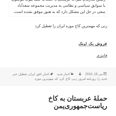
با سوابق سیاسی و نظامی به مدیریت مجموعه سعدآباد
سعی در حل این مشکل دارد که به هنوز موفق نشده است.
زنی که مهمترین کاخ موزه ایران را تعطیل کرد
فروش بک لینک
فانتزی
ارسال
نویسنده
دسته‌ها
برچسب‌ها
می 18, 2016
اخبار جدید
اخبار
,
افق
,
ایران
,
تعطیل
,
خبر
شده
جدید
,
را
,
روزنامه امروز
,
زنی
,
کاخ
,
کرد
,
که
,
مهم‌ترین
,
موزه
در
حملۀ عربستان به کاخ
ریاست‌جمهوری‌یمن