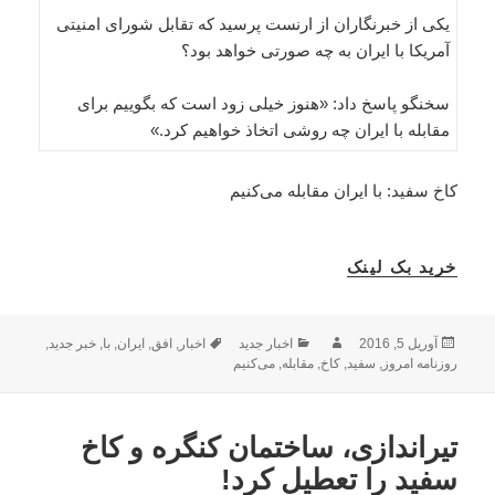
یکی از خبرنگاران از ارنست پرسید که تقابل شورای امنیتی
آمریکا با ایران به چه صورتی خواهد بود؟
سخنگو پاسخ داد: «هنوز خیلی زود است که بگوییم برای
مقابله با ایران چه روشی اتخاذ خواهیم کرد.»
کاخ سفید: با ایران مقابله می‌کنیم
خرید بک لینک
ارسال
نویسنده
دسته‌ها
برچسب‌ها
آوریل 5, 2016
اخبار جدید
اخبار
,
افق
,
ایران
,
با
,
خبر جدید
,
شده
روزنامه امروز
,
سفید
,
کاخ
,
مقابله
,
می‌کنیم
در
تیراندازی، ساختمان کنگره و کاخ
سفید را تعطیل کرد!