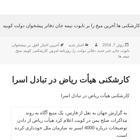
کارشکنی ها آخرین میخ را بر تابوت نیمه جان دفاتر پیشخوان دولت کوبید
ارسال
نویسنده
دسته‌ها
برچسب‌ها
ژوئن 7, 2016
اخبار جدید
آخرین
,
اخبار
,
افق
,
بر
,
پیشخوان
,
شده
تابوت
,
جان
,
خبر جدید
,
دفاتر
,
دولت
,
را
,
روزنامه امروز
,
کارشکنی
,
کوبید
,
میخ
,
در
نیمه
,
ها
کارشکنی هیأت ریاض در تبادل اسرا
کارشکنی هیأت ریاض در تبادل اسرا
به گزارش جهان به نقل از فارس، یک منبع آگاه به روند
مذاکرات صلح یمن در کویت اعلام کرد هیأت ریاض از دادن
توضیحات درباره 4000 اسیر به سازمان ملل خودداری کرده
است.