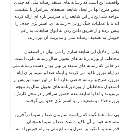
واقعیت این است كه رسانه های منتقد رسانه ملی كه چندی
پیش طرح آنها در ایجاد شایعه استعفای سرافراز با شكست
مواجه شد این بار این شایعه را با سرتیتر تازه ای ارائه كرده
اند تا با عملیات جنگ روانی – رسانه ای، استراتژی حذف را
پیش برده و از طریق دامن زدن به انواع شایعات به زعم
خویش به تضعیف رسانه ملی و مدیریت آن بپردازند.
یكی از دلایل این شایعه سازی را می توان در استقبال
مخاطب از ویژه برنامه های تحویل سال رسانه ملی دانست
در حالی كه رسانه های منتقد بر تهی بودن دست رسانه ملی
در ایام نوروز تاكید می كردند و اینكه صدا و سیما برای ایام
نوروز، طرح و برنامه خاصی ندارد اما در این مورد نیز پس از
استقبال مخاطبان از ویژه برنامه های تحویل سال به نتیجه
نرسیدند و لذا با شایعه عدم حضور سرافراز در محل كارش،
پروژه حذف و تضعیف را با استراتژی جدید پی گرفتند.
بی شك همانگونه كه ریاست سازمان صدا و سیما درآخرین
مصاحبه خود بر آن تاكید داشت صدا و سیما همچنان
قدرتمند و با تكیه بر اصول و منافع ملی به راه خویش ادامه