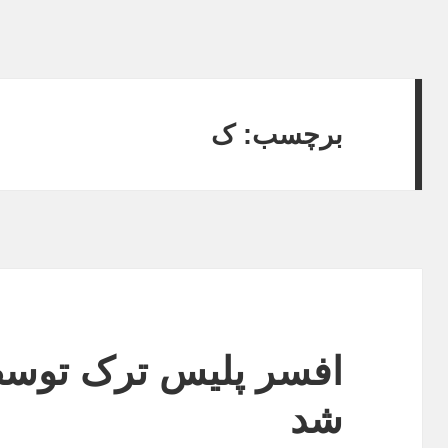
برچسب:
ک
افسر پلیس ترک توس
شد