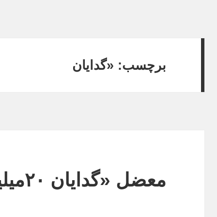
برچسب:
«گدایان
معضل «گدایان ۲۰میلیونی» پایتخت