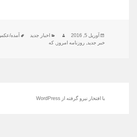
ارسال
نویسنده
دسته‌ها
برچسب‌ها
آوریل 5, 2016
اخبار جدید
آمده/عکس
شده
خبر جدید
,
روزنامه امروز
,
که
در
با افتخار نیرو گرفته از WordPress