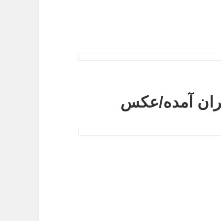
یران آمده/عکس