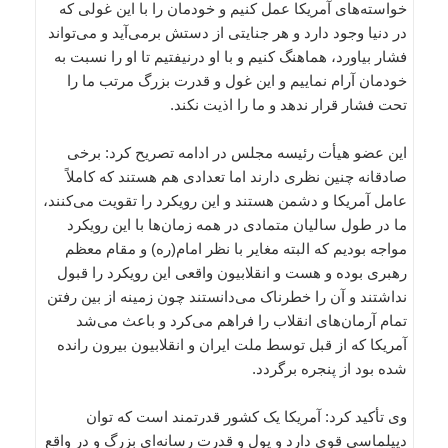
خواسته‌های آمریکا عمل کنیم و خودمان را با این غولی که
در دنیا وجود دارد و هر جنایتی از دستش برمی‌آید و می‌تواند
فشار بیاورد، هماهنگ کنیم و با او درنیفتیم تا او را نسبت به
خودمان آرام نماییم و این غول و قدرت بزرگ مرتب ما را
تحت فشار قرار ندهد و ما را اذیت نکند.
این عضو هیأت رئیسه مجلس در ادامه تصریح کرد: برخی
صادقانه چنین نظری دارند اما تعدادی هم هستند که کاملاً
عامل آمریکا و دشمن هستند و این رویکرد را تقویت می‌کنند،
ما در طول سالیان متمادی در همه زمان‌ها با این رویکرد
مواجه بودیم که البته مغایر با نظر امام(ره) و مقام معظم
رهبری بوده و هست و انقلابیون واقعی این رویکرد را قبول
نداشتند و آن را خطرناک می‌دانستند چون زمینه از بین رفتن
تمام آرمان‌های انقلاب را فراهم می‌کرد و باعث می‌شد
آمریکا که از قبل توسط ملت ایران و انقلابیون بیرون رانده
شده بود از پنجره برگردد.
وی تأکید کرد: آمریکا یک کشور قدرتمند است که توان
دیپلماسی قوی دارد و پول و قدرت رسانه‌ای بزرگ و در واقع