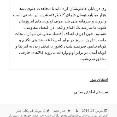
وی در پایان خاطرنشان کرد: باید با مجاهدت جلوی ده‌ها
هزار میلیارد تومان قاچاق کالا گرفته شود، این شدنی است
و ثروت و سرمایه ملی باید صرف اولویت‌های امروزمان
شود، ما نیازمند یک اقدام واقعی در اقتصاد مقاومتی
هستیم، چون اجرای اهداف اقتصاد مقاومتی تنها راه نجات
ماست تا روز به روز در برابر آمریکا عقب‌نشینی نکنیم و
کوتاه نیاییم، قدرتمند شدن کشور با لبخند زدن به آمریکا و
کوتاه آمدن در برابر او و واردات بی‌رویه کالاهای خارجی
محقق نمی‌شود.
اسکای نیوز
سیستم اطلاع رسانی
ارسال
نویسنده
دسته‌ها
برچسب‌ها
مارس 23, 2016
اخبار جدید
1
,
آمریکا
,
آمریکا،
,
اخبار
,
شده
افق
,
ایران
,
با
,
برجام
,
برجام‌های
,
بعدی
,
تکرار
,
جلب
,
خبر جدید
,
خواهد
,
در
,
دید
,
را
,