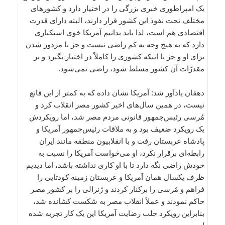
یک امپراطوری خبری بزرگی را در اختیار دارد و کشورهای
مختلف تحت نفوذ این کشور قرار دارند، البته دارای قدرت
اقتصادی هم است، لذا باید بدانیم آمریکا خوی استکباری
دارد که به هیچ وجه به کم راضی نیست و جز با مزدور شدن
برای او و جز با اینکه کشوری را کاملاً در اختیار بگیرد و بر
مقدرّات‌ آن کشور مسلط شود، راضی نمی‌شود.
دهقان یادآور شد: آمریکا نشان داده که به کمتر از این قانع
نیست، در همین سال‌های اخیر کشور مصر انقلاب کرد و
مُرسی رئیس‌جمهور قانونی مردم مصر شد، اما رویکردش
یک رویکرد ضعیف بود و به ملاقات رئیس‌جمهور آمریکا و
پادشاه عربستان رفت و با انقلابیون منطقه مانند ایران
رابطه‌ای برقرار نکرد، او می‌خواست آمریکا را نسبت به
خودش راضی نگه دارد تا با او کاری نداشته باشد، اما دیدیم
ظرف یکسال همان آمریکا و عربستان زمینه کودتایی را
فراهم و مُرسی را برکنار کردند و ژنرالی را بر کشور مصر
حاکم نمودند و عملاً انقلاب مصر به شکست کشانده شد،
بنابراین رویکرد جلب رضایت آمریکا این یک کار تجربه شده