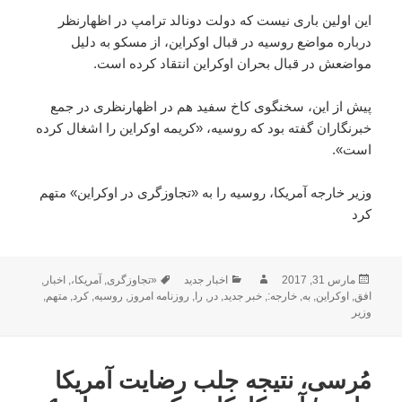
این اولین باری نیست که دولت دونالد ترامپ در اظهارنظر
درباره مواضع روسیه در قبال اوکراین، از مسکو به دلیل
مواضعش در قبال بحران اوکراین انتقاد کرده است.
پیش از این، سخنگوی کاخ سفید هم در اظهارنظری در جمع
خبرنگاران گفته بود که روسیه، «کریمه اوکراین را اشغال کرده
است».
وزیر خارجه آمریکا، روسیه را به «تجاوزگری در اوکراین» متهم
کرد
ارسال
نویسنده
دسته‌ها
برچسب‌ها
مارس 31, 2017
اخبار جدید
«تجاوزگری
,
آمریکا،
,
اخبار
,
شده
افق
,
اوکراین
,
به
,
خارجه:
,
خبر جدید
,
در
,
را
,
روزنامه امروز
,
روسیه
,
کرد
,
متهم
,
در
وزیر
مُرسی، نتیجه جلب رضایت آمریکا