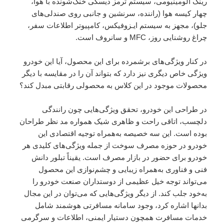
رینگ آلومینیومی، سیستم ترمز دیسکی خنک‌شونده با هوا،
چهار کیسه هوا (راننده، سرنشین و جانبی روی صندلی‌های
جلو)، مجهز به سیستم ایـزوفیکس، کامپیوتر اطلاعات سفر،
چراغ روشنایی روز، MFC و سانروف است.
در کنار ویژگی‌های برشمرده برای این محصول، آیا این خودرو
ویژگی خاص دیگری نیز دارد که بتواند آن را در مقایسه با دیگر
محصولات موجود در این کلاس به محصولی رقابتی مبدل کند؟
در طراحی این خودرو، تحقق ویژگی‌هایی چون رانندگی
دلچسب، اتاقی راحت و ظاهری شیک همواره مد نظر طراحان
بوده است. این سه خصیصه به‌همراه توجیه اقتصادی این
خودرو در حوزه مصرف سوخت از جمله ویژگی‌های کلیدی هر
خودرو برای حضور در بازار مصرف است. یقیناً تبلور دانش
فنی و فناوری به‌همراه زیبایی و چشم‌نوازی این محصول
می‌تواند توجه خیل عظیمی از دوستداران صنعت خودرو را
به‌خود جلب کند. از دیگر ویژگی‌هایی که می‌توان در این مجال
بدانها اشاره کرد، وجود سامانه مسافرتی هوشمند شامل
خدمات مسافرت همچون دستیار ایمنی، اطلاعات و سرگرمی