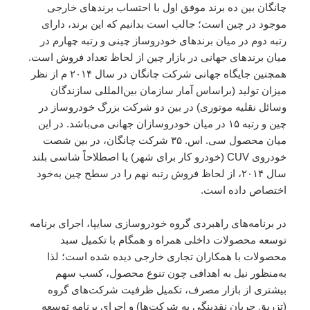
چانگان بین ده برند موفق اول با احتساب برندهای خارجی
موجود در چین است؛ جالب است بدانیم که این برند، دارای
رتبه دوم در میان برندهای خودروساز چینی و رتبه چهارم در
میان برندهای جهانی در بازار چین از لحاظ تعداد فروش است.
همچنین جایگاه جهانی شرکت چانگان در سال ۲۰۱۴ م از نظر
میزان تولید (براساس آمار سازمان بین‌المللی سازندگان
وسائل نقلیه موتوری) در بین دو شرکت بزرگ خودروساز در
چین و رتبه ۱۵ در میان خودروسازان جهانی می‌باشد. در این
میان محصول سی. اس. ۳۵ شرکت چانگان، در بین شصت
خودروی CUV (خودرو کار برای شهر) یا اصطلاحاً شاسی بلند
سال ۲۰۱۴، از لحاظ فروش رتبه نهم را در سطح چین به‌خود
اختصاص داده است.
در برنامه‌های راهبردی گروه خودروسازی سایپا، اجرای برنامه
توسعه محصولات داخلی همراه و همگام با تکمیل سبد
محصولات با همکاران تجاری خارجی دیده شده است؛ لذا
به‌منظور نیل به اهدافی چون تنوع محصول، کسب سهم
بیشتری از بازار مصرف، تکمیل ظرفیت شرکت‌های گروه
(تزریق جریان نقدینگی به شرکت‌ها) و اجرای برنامه توسعه