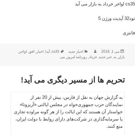
cs35 اواخر خرداد به بازار می آید
نود32 آپدیت ورژن 5
فانتزی
ارسال
نویسنده
دسته‌ها
برچسب‌ها
می 1, 2016
اخبار جدید
cs35
,
آید!
,
اخبار
,
افق
,
اواخر
,
شده
بازار
,
به
,
خبر جدید
,
خرداد
,
روزنامه امروز
,
می
در
تحریم ها از مسیر دیگری می آید!
به گزارش جهان به نقل از فارس، بیش از 20 نفر از
نمایندگان حزب جمهوری‌خواه در مجلس ایالتی «آریزونا»
خواستار آن هستند که این ایالت را از هر گونه مراوده تجاری
یا سرمایه‌گذاری در شرکت‌های دارای روابط با دولت ایران،
منع کنند.