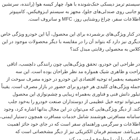
سیستم ترمز دیسکی خنک‌شونده با هوا، چهار کیسه هوا (راننده، سرنشین
و جانبی روی صندلی‌های جلو)، مجهز به سیستم ایـزوفیکس، کامپیوتر
اطلاعات سفر، چراغ روشنایی روز، MFC و سانروف است.
در کنار ویژگی‌های برشمرده برای این محصول، آیا این خودرو ویژگی خاص
دیگری نیز دارد که بتواند آن را در مقایسه با دیگر محصولات موجود در این
کلاس به محصولی رقابتی مبدل کند؟
در طراحی این خودرو، تحقق ویژگی‌هایی چون رانندگی دلچسب، اتاقی
راحت و ظاهری شیک همواره مد نظر طراحان بوده است. این سه
خصیصه به‌همراه توجیه اقتصادی این خودرو در حوزه مصرف سوخت از
جمله ویژگی‌های کلیدی هر خودرو برای حضور در بازار مصرف است. یقیناً
تبلور دانش فنی و فناوری به‌همراه زیبایی و چشم‌نوازی این محصول
می‌تواند توجه خیل عظیمی از دوستداران صنعت خودرو را به‌خود جلب
کند. از دیگر ویژگی‌هایی که می‌توان در این مجال بدانها اشاره کرد، وجود
سامانه مسافرتی هوشمند شامل خدمات مسافرت همچون دستیار ایمنی،
اطلاعات و سرگرمی وراهنمای سفر است که در جای خود حائز اهمیت
می‌باشد. سیستم فرمان الکتریکی نیز از دیگر مشخصاتی است که
رانندگی با آن را مطبوع و ایمن می‌کند.