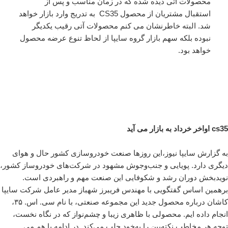
محصولات آتی دیده شده که در زمان مناسب و پس از
استقبال مشتریان از محصول CS35 به تدریج وارد بازار خواهد
شد. البته خاطرنشان می کنم محصولات آتی رقیب یکدیگر
نبوده بلکه سهم بازار گروه سایپا از لحاظ تنوع عرضه محصول
خواهد بود.
cs35 اواخر خرداد به بازار می آید
به گزارش سایپا نیوز،این روزها صنعت خودروسازی کشور حال ‌و هوای
دیگری دارد. پویایی و جنب‌وجوش مشهود در شرکت‌های خودروساز کشور،
نویدبخش دوران رشد و شکوفایی این صنعت مهم و راهبردی است.
برهمین اساس گفتگویی با مهندس فریبرز شهباز مدیر عامل شرکت سایپا
کاشان درباره محصول جدید این مجموعه صنعتی، با نام سی. اس. ۳۵،
انجام داده ایم. محصولی با ظاهری زیبا و چشم‌نواز که در نگاه نخست،
توجه هر مخاطب نکته‌بین را به‌خود جلب می‌کند. در ادامه با هم می