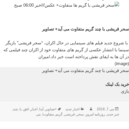
سحر قریشی با چند گریم متفاوت می آید+ تصاویر
با شروع جدید فیلم های سینمایی در حال اکران، “سحر قریشی” بازیگر
سینما با انتشار عکسی از گریم های متفاوت خود از اکران چند فیلمی که
در آن ها به ایفای نقش پرداخته است خبر داد./میزان
(image)
سحر قریشی با چند گریم متفاوت می آید+ تصاویر
خرید بک لینک
بازی
ارسال
نویسنده
دسته‌ها
برچسب‌ها
می 7, 2016
اخبار جدید
+تصاویر
,
آید!
,
اخبار
,
افق
,
با
,
چند
,
شده
خبر جدید
,
روزنامه امروز
,
سحر
,
قریشی
,
گریم
,
متفاوت!
,
می
در