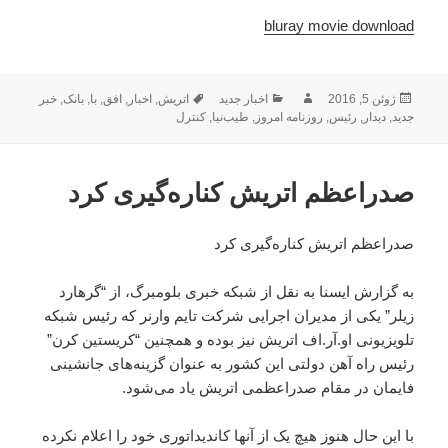
bluray movie download
ارسال
نویسنده
دسته‌ها
برچسب‌ها
ژوئن 5, 2016
اخبار جدید
اتریش
,
اخبار
,
افق
,
با
,
بانک
,
خبر
شده
جدید
,
دیدار
,
رئیس
,
روزنامه امروز
,
طیب‌نیا
,
کنترل
در
صدراعظم اتریش کناره‌گیری کرد
صدراعظم اتریش کناره‌گیری کرد
به گزارش ایسنا به نقل از شبکه خبری بلومبرگ، از “گرهارد
زیلر” یکی از مدیران اجرایی شرکت تایم وارنر که رئیس شبکه
تلویزیونی او.آر.اف اتریش نیز بوده و همچنین “کریستین کرن”
رئیس راه آهن دولتی این کشور به عنوان گزینه‌های جانشینی
فایمان در مقام صدراعظمی اتریش یاد می‌شود.
با این حال هنوز هیچ یک از آنها کاندیداتوری خود را اعلام نکرده