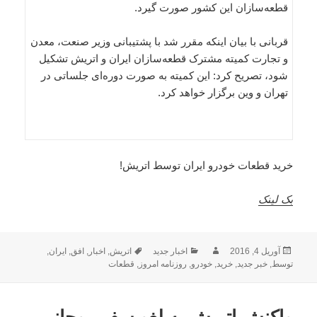
قطعه‌سازان این کشور صورت گیرد.
قربانی با بیان اینکه مقرر شد با پشتیبانی وزیر صنعت، معدن
و تجارت کمیته مشترک قطعه‌سازان ایران و اتریش تشکیل
شود، تصریح کرد: این کمیته به صورت دوره‌ای جلساتی در
تهران و وین برگزار خواهد کرد.
خرید قطعات خودرو ایران توسط اتریش!
بک لینک
ارسال
نویسنده
دسته‌ها
برچسب‌ها
آوریل 4, 2016
اخبار جدید
اتریش
,
اخبار
,
افق
,
ایران
,
شده
توسط
,
خبر جدید
,
خرید
,
خودرو
,
روزنامه امروز
,
قطعات
در