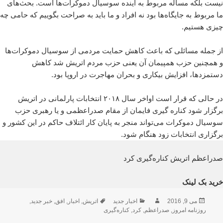
نیست بلکه مساله مربوط به آینده سوسیال دموکرات‌ها است. بحث‌های
ما مربوط به جایگاه‌ها بود نه افراد و ما باید به صراحت بگوییم که حامی چه
چیزی هستیم.
از جمله مسائلی که باعث کاهش حمایت مردمی از سوسیال دموکرات‌ها
و همچنین حزب همپیمان آن یعنی حزب مردم اتریش شد کاهش
دستمزدها، افزایش بیکاری و بحران مهاجرت در اروپا بود.
در حالی که قرار است اواخر سال ۲۰۱۸ انتخابات پارلمانی در اتریش
برگزار شود کناره گیری فایمان از مقام صدراعظمی و یا رهبری حزب
سوسیال دموکرات می‌تواند منجر به پایان کار ائتلاف حاکم در این کشور و
برگزاری انتخابات زود هنگام شود.
صدراعظم اتریش کناره‌گیری کرد
خرید بک لینک
ارسال
نویسنده
دسته‌ها
برچسب‌ها
می 9, 2016
اخبار جدید
اتریش
,
اخبار
,
افق
,
خبر جدید
,
شده
روزنامه امروز
,
صدراعظم
,
کرد
,
کناره‌گیری
در