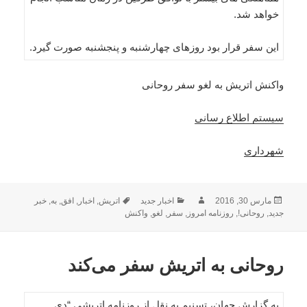
خواهد شد.
این سفر قرار بود روزهای چهارشنبه و پنجشنبه صورت گیرد.
واکنش اتریش به لغو سفر روحانی
سیستم اطلاع رسانی
شهرداری
ارسال
نویسنده
دسته‌ها
برچسب‌ها
مارس 30, 2016
اخبار جدید
اتریش
,
اخبار
,
افق
,
به
,
خبر
شده
جدید
,
روحانی!
,
روزنامه امروز
,
سفر
,
لغو
,
واکنش
در
روحانی به اتریش سفر می‌کند
به گزارش جهان، تسنیم به نقل از روزنامه اتریشی “دی