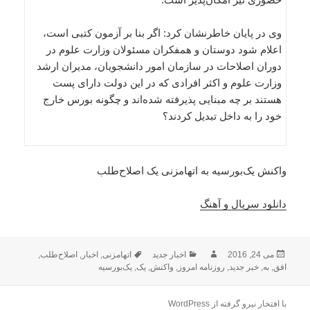
وی در پایان خاطرنشان کرد: اگر بنا بر آزمون کتبی است،
اعلام شود دوستان و همفکران مسئولان وزارت علوم در
دوران اصلاحات در سازمان امور دانشجویان، مدیران ارشد
وزارت علوم و اکثر افرادی که در این دولت دارای پست
هستند بر چه مبنایی پذیرفته شده‌اند و چگونه بورس خارج
خود را به داخل تبدیل کردند؟
واکنش یک‌بورسیه به اتهامزنی یک اصلاح‌طلب
دانلود سریال و آهنگ
ارسال
نویسنده
دسته‌ها
برچسب‌ها
می 24, 2016
اخبار جدید
اتهامزنی
,
اخبار
,
اصلاح‌طلب
,
شده
افق
,
به
,
خبر جدید
,
روزنامه امروز
,
واکنش
,
یک
,
یک‌بورسیه
در
با افتخار نیرو گرفته از WordPress