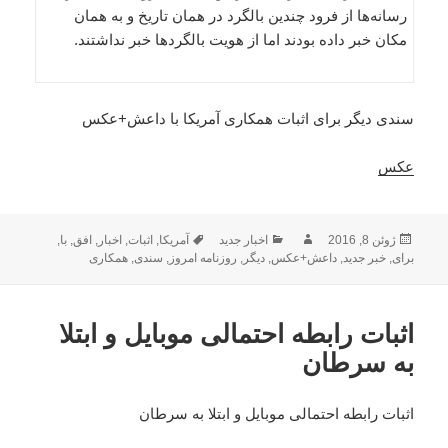
رسانه‌ها از فرود چندین بالگرد در همان تاریخ و به همان
مکان خبر داده‌ بودند اما از هویت بالگردها خبر نداشتند.
سندی دیگر برای اثبات همکاری آمریکا با داعش+عکس
عکس
ارسال
نویسنده
دسته‌ها
برچسب‌ها
ژوئن 8, 2016
اخبار جدید
آمریکا
,
اثبات
,
اخبار
,
افق
,
با
,
شده
برای
,
خبر جدید
,
داعش+عکس
,
دیگر
,
روزنامه امروز
,
سندی
,
همکاری
در
اثبات رابطه احتمالی موبایل و ابتلا
به سرطان
اثبات رابطه احتمالی موبایل و ابتلا به سرطان