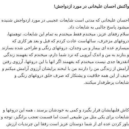
واکنش احسان علیخانی در مورد ازدواجش!
احسان علیخانی که مدتی است شایعات عجیبی در مورد ازدواجش شنیده
میشود پاسخ جالبی به شایعات داد.
سلام رفقای عزیز، میخندم فقط میخندم به تمام این شایعات، توهمتها،
دروغهای مزخرف، سالهاست عادت کردم که قبل و بعد هر کاری که
میسازم عده ای بیمار و بی وجدان، دروغهای رنگی و طراحی شده بسازند
و بتازند به من و اندک آبرویی که نزد شما دارم، میخندم که بفهمند زندگی
انقدرها جدی نیست میخندم که بفهمند اگر انها با این دروغها، آرزوی رفتن
آرامش از زندگی من را دارنند من با لبخند برایشان آرزوی آرامش میکنم و
حیف از این همه خلاقیت و پشتکار که صرف خلق دروغهای رنگی و
شایعات پرطرفدار میکنند.
کاش قلبهایشان قرار بگیرد و کمی به خودشان برسند ، همه این دروغها و
شایعات برای یکی مثل من طبیعی است اما قسمت تعجب برانگیز، توجه و
باور کردن عده ای از شما دوستان عزیز است رفقا این چرندیات ارزش