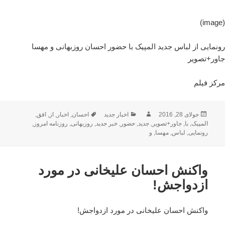
(image)
رونمایی از لباس جدید المپیک با حضور احسان روزبهانی و مهسا
جاور+تصویر
مرکز فیلم
ارسال
نویسنده
دسته‌ها
برچسب‌ها
جولای 28, 2016
اخبار جدید
احسان
,
اخبار
,
از
,
افق
,
شده
المپیک
,
با
,
جاور+تصویر
,
جدید
,
حضور
,
خبر جدید
,
روزبهانی
,
روزنامه امروز
,
در
رونمایی
,
لباس
,
مهسا
,
و
واکنش احسان علیخانی در مورد
ازدواجش!
واکنش احسان علیخانی در مورد ازدواجش!