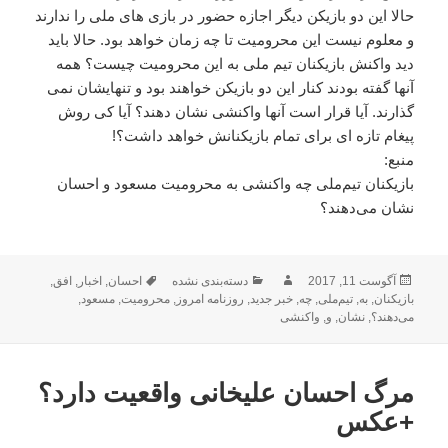
حالا این دو بازیکن دیگر اجازه حضور در بازی های ملی را ندارند
و معلوم نیست این محرومیت تا چه زمان خواهد بود. حالا باید
دید واکنش بازیکنان تیم ملی به این محرومیت چیست؟ همه
آنها گفته بودند کنار این دو بازیکن خواهند بود و تنهایشان نمی
گذارند. آیا قرار است آنها واکنشی نشان دهند؟ آیا کی روش
پیغام تازه ای برای تمام بازیکنانش خواهد داشت؟!
منبع:
بازیکنان تیم‌ملی چه واکنشی به محرومیت مسعود و احسان
نشان می‌دهند؟
ارسال
نویسنده
دسته‌ها
برچسب‌ها
آگوست 11, 2017
دسته‌بندی نشده
احسان
,
اخبار
,
افق
,
شده
بازیکنان
,
به
,
تیم‌ملی
,
چه
,
خبر جدید
,
روزنامه امروز
,
محرومیت
,
مسعود
,
در
می‌دهند؟
,
نشان
,
و
,
واکنشی
مرگ احسان علیخانی واقعیت دارد؟
+عکس