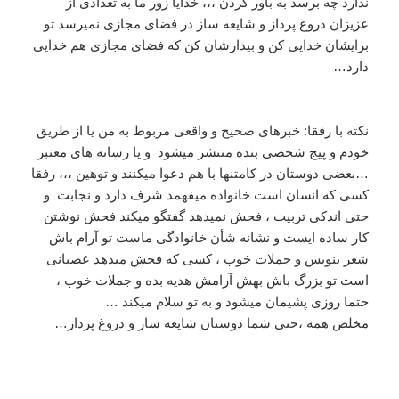
ندارد چه برسد به باور کردن ،،، خدایا زور ما به تعدادی از
عزیزان دروغ پرداز و شایعه ساز در فضای مجازی نمیرسد تو
برایشان خدایی کن و بیدارشان کن که فضای مجازی هم خدایی
دارد…
نکته با رفقا: خبرهای صحیح و واقعی مربوط به من یا از طریق
خودم و پیج شخصی بنده منتشر میشود و یا رسانه های معتبر
…بعضی دوستان در کامتنها با هم دعوا میکنند و توهین ،،، رفقا
کسی که انسان است خانواده میفهمد شرف دارد و نجابت و
حتی اندکی تربیت ، فحش نمیدهد گفتگو میکند فحش نوشتن
کار ساده ایست و نشانه شأن خانوادگی ماست تو آرام باش
شعر بنویس و جملات خوب ، کسی که فحش میدهد عصبانی
است تو بزرگ باش بهش آرامش هدیه بده و جملات خوب ،
حتما روزی پشیمان میشود و به تو سلام میکند …
مخلص همه ،حتی شما دوستان شایعه ساز و دروغ پرداز…