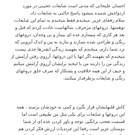
احسان علیخانی که مدتی است شایعات عجیبی در مورد
ازدواجش شنیده میشود پاسخ جالبی به شایعات داد.
سلام رفقای عزیز، میخندم فقط میخندم به تمام این شایعات،
توهمتها، دروغهای مزخرف، سالهاست عادت کردم که قبل و
بعد هر کاری که میسازم عده ای بیمار و بی وجدان، دروغهای
رنگی و طراحی شده بسازند و بتازند به من و اندک آبرویی که
نزد شما دارم، میخندم که بفهمند زندگی انقدرها جدی نیست
میخندم که بفهمند اگر انها با این دروغها، آرزوی رفتن آرامش از
زندگی من را دارنند من با لبخند برایشان آرزوی آرامش میکنم
و حیف از این همه خلاقیت و پشتکار که صرف خلق دروغهای
رنگی و شایعات پرطرفدار میکنند.
کاش قلبهایشان قرار بگیرد و کمی به خودشان برسند ، همه
این دروغها و شایعات برای یکی مثل من طبیعی است اما
قسمت تعجب برانگیز، توجه و باور کردن عده ای از شما
دوستان عزیز است رفقا این چرندیات ارزش فکر کردن هم