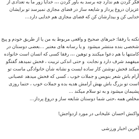
فکر کردن هم ندارد چه برسد به باور کردن ،،، خدایا زور ما به تعدادی از
عزیزان دروغ پرداز و شایعه ساز در فضای مجازی نمیرسد تو برایشان
خدایی کن و بیدارشان کن که فضای مجازی هم خدایی دارد…
نکته با رفقا: خبرهای صحیح و واقعی مربوط به من یا از طریق خودم و پیج
شخصی بنده منتشر میشود و یا رسانه های معتبر …بعضی دوستان در
کامتنها با هم دعوا میکنند و توهین ،،، رفقا کسی که انسان است خانواده
میفهمد شرف دارد و نجابت و حتی اندکی تربیت ، فحش نمیدهد گفتگو
میکند فحش نوشتن کار ساده ایست و نشانه شأن خانوادگی ماست تو
آرام باش شعر بنویس و جملات خوب ، کسی که فحش میدهد عصبانی
است تو بزرگ باش بهش آرامش هدیه بده و جملات خوب ، حتما روزی
پشیمان میشود و به تو سلام میکند …
مخلص همه ،حتی شما دوستان شایعه ساز و دروغ پرداز…
واکنش احسان علیخانی در مورد ازدواجش!
آخرین اخبار ورزشی