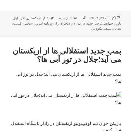
ارسال
نویسنده
دسته‌ها
برچسب‌ها
آگوست 29, 2017
اخبار جدید
اخبار
,
ازبکستان
,
افق
,
اول
,
شده
بازی
,
جهانچی:
,
خبر جدید
,
داریم!
,
در
,
دلخواه
,
را
,
روزنامه امروز
,
سختی
,
کسب
,
در
مقابل
,
نتیجه
,
نکردیم/
بمب جدید استقلالی ها از ازبکستان
می آید؛جلال در تور آبی ها؟
بمب جدید استقلالی ها از ازبکستان می آید؛جلال در تور آبی
ها؟
بازیکن جوان تیم لوکوموتیو ازبکستان در رادار باشگاه استقلال
قرار گرفت.