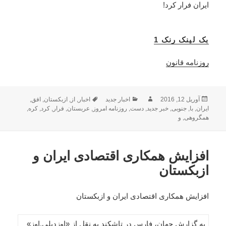
ایران فرار کرد!
بک لینک رنک 1
روزنامه قانون
ارسال
نویسنده
دسته‌ها
برچسب‌ها
آوریل 12, 2016
اخبار جدید
اخبار
,
از
,
ازبکستان
,
افق
,
شده
ایران
,
با
,
جنوبی
,
خبر جدید
,
دست
,
روزنامه امروز
,
عربستان
,
فرار
,
کرد
,
کره
,
در
همگروهی
,
و
افزایش همکاری اقتصادی ایران و
ازبکستان
افزایش همکاری اقتصادی ایران و ازبکستان
به گزارش جهان، فارس در تاشکند به نقل از «اوزدیلی.اوز»