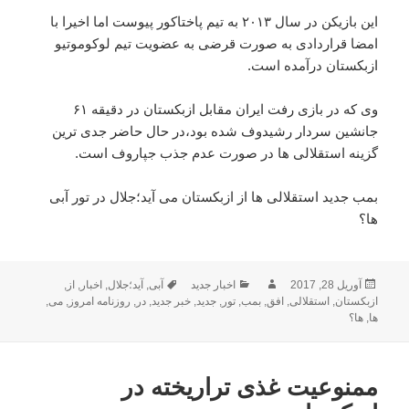
این بازیکن در سال ۲۰۱۳ به تیم پاختاکور پیوست اما اخیرا با
امضا قراردادی به صورت قرضی به عضویت تیم لوکوموتیو
ازبکستان درآمده است.
وی که در بازی رفت ایران مقابل ازبکستان در دقیقه ۶۱
جانشین سردار رشیدوف شده بود،در حال حاضر جدی ترین
گزینه استقلالی ها در صورت عدم جذب جپاروف است.
بمب جدید استقلالی ها از ازبکستان می آید؛جلال در تور آبی
ها؟
ارسال
نویسنده
دسته‌ها
برچسب‌ها
آوریل 28, 2017
اخبار جدید
آبی
,
آید؛جلال
,
اخبار
,
از
,
شده
ازبکستان
,
استقلالی
,
افق
,
بمب
,
تور
,
جدید
,
خبر جدید
,
در
,
روزنامه امروز
,
می
,
در
ها
,
ها؟
ممنوعیت غذی تراریخته در