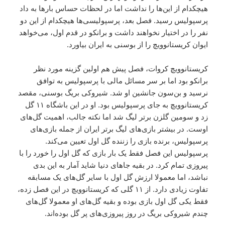
هیچکدام از این‌ها را نداشت اما در لحظات حساس بارها به داد
پرسپولیس رسید. فصل بعد، پرسپولیسی‌ها هیچکدام از این دو
نفر را در اختیار نخواهند داشت و برانکو در قدم اول، می‌خواهد
ایوان کریستانوویچ را از بوسنی به ایران بیاورد.
کریستانوویچ کروات، فصل پیش هم اولین گزینه مورد نظر
برانکو بود اما بر سر مسائل مالی با پرسپولیس به توافق
نرسید و بن‌سون جانشین او شد. شیروکی بریگ بوسنی، مقصد
کریستانوویچ به جای پرسپولیس بود. او در این باشگاه ۱۱ گل
زد و سومین گلزن برتر لیگ شد اما نکته جالب، اهمیت گل‌های
اوست. در بیشتر بازی‌های لیگ برتر ایران از جمله بازی‌های
پرسپولیس، برنده بازی را زننده گل اول تعیین می‌کند.
پرسپولیس این فصل فقط یک بار بازی که گل اول را خورد را با
پیروزی تمام کرد. در بقیه جاهای دنیا شاید آمار به این بدی
نباشد، اما معمولا ارزش گل اول با سایر گل‌های یک مسابقه
تفاوت زیادی دارد. از ۱۱ گلی که کریستانوویچ در این فصل زده،
فقط یکی گل اول بازی بوده و بقیه گل‌های او معمولا گل‌های
چندم شیروکی بریگ در روز پیروزی‌های پر گل بوده‌اند.