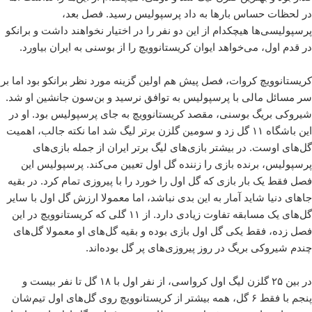
در لحظات حساس بارها به داد پرسپولیس رسید. فصل بعد،
پرسپولیسی‌ها هیچکدام از این دو نفر را در اختیار نخواهند داشت و برانکو
در قدم اول، می‌خواهد ایوان کریستانوویچ را از بوسنی به ایران بیاورد.
کریستانوویچ کروات، فصل پیش هم اولین گزینه مورد نظر برانکو بود اما بر
سر مسائل مالی با پرسپولیس به توافق نرسید و بن‌سون جانشین او شد.
شیروکی بریگ بوسنی، مقصد کریستانوویچ به جای پرسپولیس بود. او در
این باشگاه ۱۱ گل زد و سومین گلزن برتر لیگ شد اما نکته جالب، اهمیت
گل‌های اوست. در بیشتر بازی‌های لیگ برتر ایران از جمله بازی‌های
پرسپولیس، برنده بازی را زننده گل اول تعیین می‌کند. پرسپولیس این
فصل فقط یک بار بازی که گل اول را خورد را با پیروزی تمام کرد. در بقیه
جاهای دنیا شاید آمار به این بدی نباشد، اما معمولا ارزش گل اول با سایر
گل‌های یک مسابقه تفاوت زیادی دارد. از ۱۱ گلی که کریستانوویچ در این
فصل زده، فقط یکی گل اول بازی بوده و بقیه گل‌های او معمولا گل‌های
چندم شیروکی بریگ در روز پیروزی‌های پر گل بوده‌اند.
در بین ۲۵ گلزن لیگ اول کرواسی، از نفر اول با ۱۸ گل تا نفر بیست و
پنجم با فقط ۶ گل، همه بیشتر از کریستانوویچ روی گل‌های اول تیم‌شان