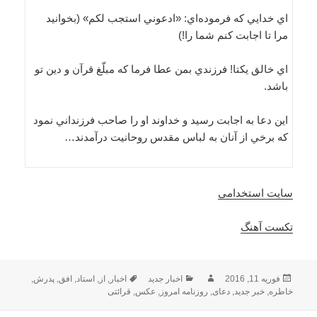
اي خدايي كه فرموده‌‌اي: «ادعوني استجب لكم» (بخوانيد
مرا تا اجابت كنم شما را!)
اي خالق يكتا! فرزندي بمن عطا فرما كه مبلّغ قرآن و دين تو
باشد.
اين دعا به اجابت رسيد و خداوند او را صاحب فرزنداني نمود
كه برخي از آنان به لباس مقدس روحانيت درآمدند…
سایت استخدامی
تکست آهنگ
ارسال
نویسنده
دسته‌ها
برچسب‌ها
فوریه 11, 2016
اخبار جدید
اخبار
,
از
,
استاد
,
افق
,
پدرش
,
شده
خاطره
,
خبر جدید
,
دعای
,
روزنامه امروز
,
عکس
,
قرائتی
در