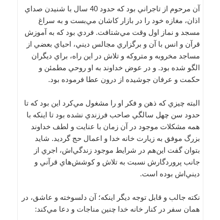
آن مرحوم از تاجراني بود كه حدود 40 سال با شنيدن صداي
اذان، مغازه خود را در بازار كاشان مي‌‌بست و به سراغ
مسجد و نماز اول وقت مي‌‌شتافت. فردي بود كه به آموزش
قرآن و انس با آن و برگزاري مجالس ديني، احياي بعضي از
مساجد مخروبه و متروكه و تلاش در اين راه، براي ديگران
الگو شده بود. و در عوض خداوند به او روحي مطمئن و
حكمت و عرفان جوشيده از درون عطا فرموده بود.
البته چيزي كه ذهن و فكر او را مشغول مي‌‌كرد اين بود كه تا
حدود سن چهل سالگي صاحب فرزندي نشده بود تا اينكه با
همه مشكلات موجود در آن زمان با عنايت و لطف خداوند
بزرگ موفق به زيارت خانه خدا و اعمال حج گرديد. شايد
بتوان گفت اين‌هم در شرايط موجود زندگي‌‌اش، اجري از
جانب پروردگارش نسبت به تلاش و كوشش‌‌هاي قرآني و
ديني‌‌اش بوده‌ است.
نكته جالب و قابل توجه ديگر اينكه؛ آن دلسوخته و عاشق، در
همان سفر در كنار خانه خدا چنين مناجات و دعا مي‌‌كند: