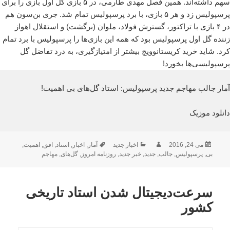
سهم داشته‌اند. همین فصل مهدی طارمی، در ۵ بازی گل اول بازی را برای
پرسپولیس زد و هر ۵ بازی، با برد پرسپولیس تمام شد. جری بن‌سون هم
در ۴ بازی با تراکتور، گسترش فولاد، ملوان (برگشت) و استقلال اهواز
زننده گل اول پرسپولیس بود که همه این بازی‌ها را پرسپولیس با برد تمام
کرد. شاید خرید کریستانوویچ بیشتر از امتیازگیری، به درد تفاضل گل
پرسپولیسی‌ها بخورد!
آمار جالب مهاجم جدید پرسپولیس: استاد گل‌های بی اهمیت!
دانلود موزیک
ارسال
نویسنده
دسته‌ها
برچسب‌ها
می 24, 2016
اخبار جدید
آمار
,
اخبار
,
استاد
,
افق
,
اهمیت
,
شده
بی
,
پرسپولیس
,
جالب
,
جدید
,
خبر جدید
,
روزنامه امروز
,
گل‌های
,
مهاجم
در
سرعت‌دیجیتال شدن استاد تاریخی
کشور