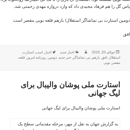
پاس گل را هم فرهاد مجیدی داد که وارد دروازه مهدی رحمتی شد.
دومین استارت بی تماشاگر استقلال/ بازهم قلعه نویی مقصر است
افق
ارسال
نویسنده
دسته‌ها
برچسب‌ها
جولای 20, 2016
اخبار جدید
اخبار
,
است
,
استارت
,
شده
استقلال
,
افق
,
بازهم
,
بی
,
تماشاگر
,
خبر جدید
,
دومین
,
روزنامه امروز
,
قلعه
,
در
مقصر
,
نویی
استارت ملی پوشان والیبال برای
لیگ جهانی
استارت ملی پوشان والیبال برای لیگ جهانی
به گزارش جهان به نقل از مهر، مرحله مقدماتی سطح یک