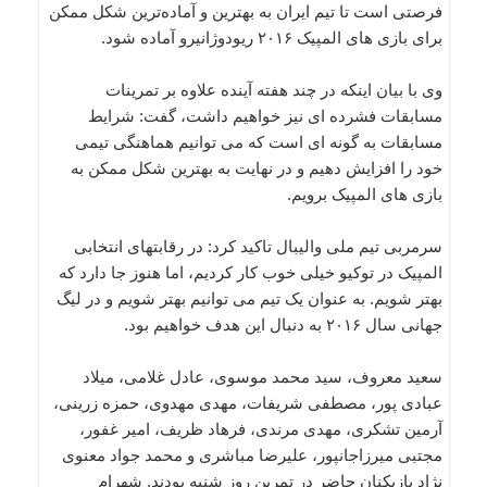
فرصتی است تا تیم ایران به بهترین و آماده‌ترین شکل ممکن
برای بازی های المپیک ۲۰۱۶ ریودوژانیرو آماده شود.
وی با بیان اینکه در چند هفته آینده علاوه بر تمرینات
مسابقات فشرده ای نیز خواهیم داشت، گفت: شرایط
مسابقات به گونه ای است که می توانیم هماهنگی تیمی
خود را افزایش دهیم و در نهایت به بهترین شکل ممکن به
بازی های المپیک برویم.
سرمربی تیم ملی والیبال تاکید کرد: در رقابتهای انتخابی
المپیک در توکیو خیلی خوب کار کردیم، اما هنوز جا دارد که
بهتر شویم. به عنوان یک تیم می توانیم بهتر شویم و در لیگ
جهانی سال ۲۰۱۶ به دنبال این هدف خواهیم بود.
سعید معروف، سید محمد موسوی، عادل غلامی، میلاد
عبادی پور، مصطفی شریفات، مهدی مهدوی، حمزه زرینی،
آرمین تشکری، مهدی مرندی، فرهاد ظریف، امیر غفور،
مجتبی میرزاجانپور، علیرضا مباشری و محمد جواد معنوی
نژاد بازیکنان حاضر در تمرین روز شنبه بودند. شهرام