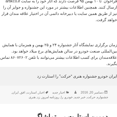
فراخوان تا ۱۰ بهمن ۹۵ فرصت دارند که آثار خود را به سایت artikco.ir
ارسال کنند. همچنین اطلاعات بیشتر در مورد این جشنواره و جوایز آن را
نیز از طریق همین سایت یا دبیرخانه دائمی آن در اختیار علاقه مندان قرار
خواهد گرفت.
زمان برگزاری نمایشگاه آثار جشنواره ۲۴ و ۲۵ بهمن و همزمان با همایش
بین‌المللی صنعت خودرو در سالن همایش‌های برج میلاد خواهد بود.
علاقه‌مندان برای کسب اطلاعات بیشتر می‌توانند با تلفن ۸۶۰۷۲۶۰۲ تماس
بگیرند.
ایران خودرو جشنواره هنری “حرکت” را استارت زد
ارسال
نویسنده
دسته‌ها
برچسب‌ها
دسامبر 20, 2016
اخبار جدید
اخبار
,
استارت
,
افق
,
ایران
,
شده
جشنواره
,
حرکت
,
خبر جدید
,
خودرو
,
را
,
روزنامه امروز
,
زد
,
هنری
در
دومین استارت بی تماشاگر