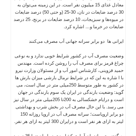
معادل غذای 15 میلیون نفر است. در این زمینه می‌توان به
30 درصد ضایعات در نان، 30‌-25 (و حتی 50) درصد ضایعات
در میوه‌ها و سبزیجات، 10 درصد ضایعات در برنج، 25 درصد
ضایعات در خرما و… اشاره کرد.
ایرانی ها دو برابر سرانه جهانی آب مصرف می‌کنند
وضعیت مصرف آب در کشور شرایط خوبی ندارد و به نوعی
چراغ قرمز برای مصرف آب را روشن کرده است. مهندس
حمید قزوینی، کارشناس امور آب و از مسئولان وزارت نیرو
با ا شاره به این که در شرایط نرمال بارشی میزان بارش ها
در کشور به طور متوسط 250میلی متر در سال است، می
گوید: وضعیت بارندگی در ایران یک سوم بارندگی در جهان
است و درایام خشکسالی به 200تا 205میلی متر در سال نیز
می رسد. با این حال مصرف آب در بخش شرب و بهداشتی
دو برابر اروپاست؛ سرانه مصرف آب در اروپا روزانه 150
لیتر به ازای هر نفر است و درایران 300 لیتر به ازای هر نفر.
به گفته وی، راندمان آبیاری کشاورزی در ایران تنها 35 درصد