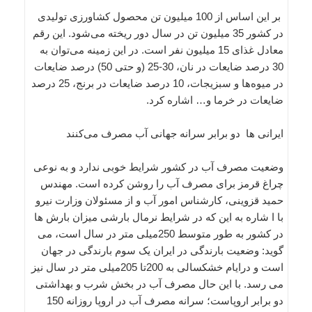
بر این اساس از 100 میلیون تن محصول کشاورزی تولیدی
در کشور 35 میلیون تن در سال دور ریخته می‌شود. این رقم
معادل غذای 15 میلیون نفر است. در این زمینه می‌توان به
30 درصد ضایعات در نان، 30‌-25 (و حتی 50) درصد ضایعات
در میوه‌ها و سبزیجات، 10 درصد ضایعات در برنج، 25 درصد
ضایعات در خرما و… اشاره کرد.
ایرانی ها دو برابر سرانه جهانی آب مصرف می‌کنند
وضعیت مصرف آب در کشور شرایط خوبی ندارد و به نوعی
چراغ قرمز برای مصرف آب را روشن کرده است. مهندس
حمید قزوینی، کارشناس امور آب و از مسئولان وزارت نیرو
با ا شاره به این که در شرایط نرمال بارشی میزان بارش ها
در کشور به طور متوسط 250میلی متر در سال است، می
گوید: وضعیت بارندگی در ایران یک سوم بارندگی در جهان
است و درایام خشکسالی به 200تا 205میلی متر در سال نیز
می رسد. با این حال مصرف آب در بخش شرب و بهداشتی
دو برابر اروپاست؛ سرانه مصرف آب در اروپا روزانه 150