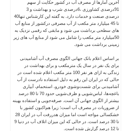
آخرین آمارها از مصرف آب در کشور حکایت از سهم
91درصدی کشاورزی ،6درصدی شرب و بهداشت و 3
درصدی صنعت و خدمات دارد. به گفته این کارشناس تنها40
تا 45 میلیارد متر مکعب از آب مصرفی درکشور از منابع آب
های سطحی برداشت می شود و مابقی که رقمی نزدیک به
50میلیارد متر مکعب را شامل می شود از منابع آب های زیر
زمینی برداشت می شود.
بر اساس اعلام بانک جهانی الگوی مصرف آب آشامیدنی
برای یک نفر در سال یک مترمکعب و برای بهداشت در
زندگی به ازای هر نفر 100 متر مکعب اعلام شده است در
حالی که در ایران این رقم به دلیل استفاده نادرست از آب
آشامیدنی برای شست‌وشوی خودرو، استحمام، آبیاری
باغچه‌ها، لباس‌شویی و ظرف‌شویی حدود 70 تا 80 درصد
بیشتر از الگوی جهانی آن است. صرفه‌جویی و استفاده بهینه
از ضروریات در مصرف آب است؛ زیرا هم‌اکنون کشور با
خشکسالی مواجه است اما میزان هدررفت آب در ایران 28
تا 30 درصد است. در حالی که این میزان اتلاف آب در دنیا 9
تا 12 درصد گزارش شده است.