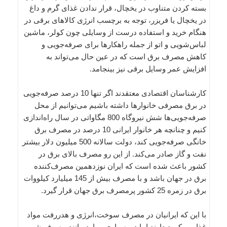
بسته کردن متناوب در یخچال، قرار ندادن غذای گرم و داغ
در یخچال یا فریزر، توجه به برچسب انرژی کالاهای برقی در
هنگام خرید و استفاده درست از وسایلی چون کولر، ماشین
لباس‌شویی و اتو از جمله راهکارها برای صرفه‌جویی و
کاهش مصرف برق است که در عین حال می‌تواند به
افزایش عمر وسایل برقی نیز بینجامد.
کارشناسان اقتصادی معتقدند اگر تنها 10 درصد صرفه‌جویی
در برق مصرفی خانوارها داشته باشیم می‌توانیم از محل
صرفه‌جویی‌ها شش نیروگاه 800 مگاواتی در سال راه‌اندازی
کنیم و چنانچه هر خانوار ایرانی 10 درصد در مصرف برق
خانگی صرفه‌جویی کند، دولت سالانه 500 میلیون دلار بیشتر
نفت و گاز صادر می‌کند. از این رو مصرف بالای برق در
کشور باعث شده است که ایران نوزدهمین مصرف‌کننده
برق در جهان باشد و با مصرف بیش از 145 میلیارد کیلووات
برق در زمره 25 کشور پرمصرف برق جهان قرار گیرد.
با این که ایرانیان در مصرف سوخت،انرژی و هدررفت مواد
غذایی رکورد دارند اما در بسیاری موارد مانند مصرف شیر،