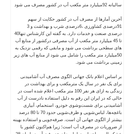
سالیانه 92میلیارد متر مکعب آب در کشور مصرف می شود
آخرین آمارها از مصرف آب در کشور حکایت از سهم
91درصدی کشاورزی ،6درصدی شرب و بهداشت و 3
درصدی صنعت و خدمات دارد. به گفته این کارشناس تنها40
تا 45 میلیارد متر مکعب از آب مصرفی درکشور از منابع آب
های سطحی برداشت می شود و مابقی که رقمی نزدیک به
50میلیارد متر مکعب را شامل می شود از منابع آب های زیر
زمینی برداشت می شود.
بر اساس اعلام بانک جهانی الگوی مصرف آب آشامیدنی
برای یک نفر در سال یک مترمکعب و برای بهداشت در
زندگی به ازای هر نفر 100 متر مکعب اعلام شده است در
حالی که در ایران این رقم به دلیل استفاده نادرست از آب
آشامیدنی برای شست‌وشوی خودرو، استحمام، آبیاری
باغچه‌ها، لباس‌شویی و ظرف‌شویی حدود 70 تا 80 درصد
بیشتر از الگوی جهانی آن است. صرفه‌جویی و استفاده بهینه
از ضروریات در مصرف آب است؛ زیرا هم‌اکنون کشور با
خشکسالی مواجه است اما میزان هدررفت آب در ایران 28