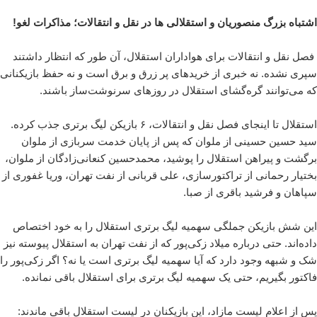
اشتباه بزرگ منصوریان و استقلالی ها در نقل و انتقالات؛ مذاکرات لغو!
فصل نقل و انتقالات برای هواداران استقلال، آن طور که انتظار داشتند
سپری نشده. نه خبری از خریدهای پر زرق و برق است و نه حفظ بازیکنانی
که می‌توانند گره‌گشای استقلال در روزهای سرنوشت‌ساز باشند.
استقلال تا اینجای فصل نقل و انتقالات، ۶ بازیکن لیگ برتری جذب کرده.
سید حسین حسینی از ملوان که پس از پایان خدمت سربازی از ملوان
برگشت و پیراهن استقلال را پوشید، محمدحسین کنعانی‌زادگان از ملوان،
بختیار رحمانی از تراکتورسازی، علی قربانی از نفت تهران، وریا غفوری از
سپاهان و فرشید باقری از صبا.
این شش بازیکن جملگی سهمیه لیگ برتری استقلال را به خود اختصاص
داده‌اند. حتی درباره میلاد زکی‌پور که از نفت تهران به استقلال پیوسته نیز
شک و شبهه وجود دارد که آیا سهمیه لیگ برتری است یا نه؟ اگر زکی‌پور را
فاکتور بگیریم، حتی یک سهمیه لیگ برتری برای استقلال باقی نمانده.
پس از اعلام لیست مازاد، این بازیکنان در لیست استقلال باقی ماندند: