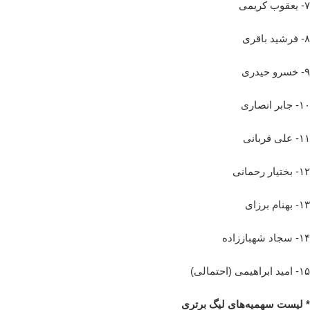
۷- یعقوب کریمی
۸- فرشید باقری
۹- خسرو حیدری
۱۰- جابر انصاری
۱۱- علی قربانی
۱۲- بختیار رحمانی
۱۳- بهنام برزای
۱۴- سجاد شهباززاده
۱۵- امید ابراهیمی (احتمالی)
* لیست سهمیه‌های لیگ برتری