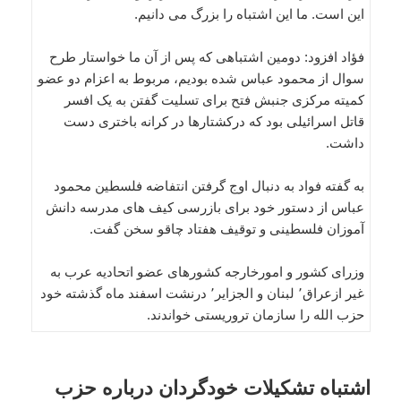
این است. ما این اشتباه را بزرگ می دانیم.
فؤاد افزود: دومین اشتباهی که پس از آن ما خواستار طرح
سوال از محمود عباس شده بودیم، مربوط به اعزام دو عضو
کمیته مرکزی جنبش فتح برای تسلیت گفتن به یک افسر
قاتل اسرائیلی بود که درکشتارها در کرانه باختری دست
داشت.
به گفته فواد به دنبال اوج گرفتن انتفاضه فلسطین محمود
عباس از دستور خود برای بازرسی کیف های مدرسه دانش
آموزان فلسطینی و توقیف هفتاد چاقو سخن گفت.
وزرای کشور و امورخارجه کشورهای عضو اتحاديه عرب به
غير ازعراق٬ لبنان و الجزاير٬ درنشت اسفند ماه گذشته خود
حزب الله را سازمان تروريستی خواندند.
اشتباه تشکیلات خودگردان درباره حزب