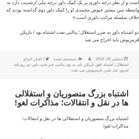
است و از نظر درجه داوری بر یک کمک داور درجه ملی ارشدیت دارد به
واسطه سن بیشتر عیوض محمدی او را کمک داور دوم گذاشته بودند که
خلاف سلسله مراتب داوری است.»
دو اشتباه داور به ضرر استقلال؛ پنالتی نفت اشتباه بود / بازیکن
قرمزپوش باید اخراج می شد
ارسال
نویسنده
دسته‌ها
برچسب‌ها
دسامبر 20, 2016
دسته‌بندی نشده
/
,
اخبار
,
اخراج
,
شده
استقلال؛
,
اشتباه
,
افق
,
بازیکن
,
باید
,
به
,
بود
,
پنالتی
,
خبر جدید
,
داور
,
دو
,
روزنامه
در
امروز
,
شد
,
ضرر
,
قرمزپوش
,
می
,
نفت
اشتباه بزرگ منصوریان و استقلالی
ها در نقل و انتقالات؛ مذاکرات لغو!
اشتباه بزرگ منصوریان و استقلالی ها در نقل و انتقالات؛
مذاکرات لغو!