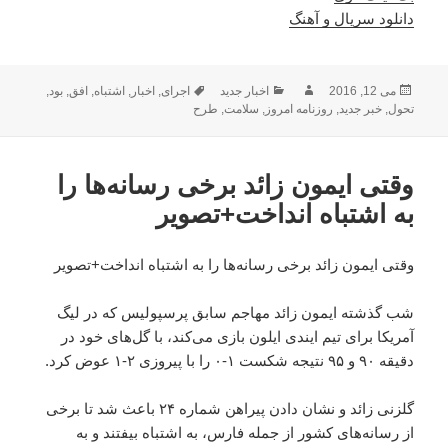
دانلود سریال و آهنگ
ارسال
نویسنده
دسته‌ها
برچسب‌ها
می 12, 2016
اخبار جدید
اجرای
,
اخبار
,
اشتباه
,
افق
,
بود
,
شده
تحول
,
خبر جدید
,
روزنامه امروز
,
سلامت
,
طرح
در
وقتی ایمون زائد برخی رسانه‌ها را
به اشتباه انداخت+تصویر
وقتی ایمون زائد برخی رسانه‌ها را به اشتباه انداخت+تصویر
شب گذشته ایمون زائد مهاجم سابق پرسپولیس که در لیگ
آمریکا برای تیم ایندی ایلون بازی می‌کند، با گل‌های خود در
دقیقه ۹۰ و ۹۵ نتیجه شکست ۱-۰ را با پیروزی ۲-۱ عوض کرد.
گلزنی زائد و نشان دادن پیراهن شماره ۲۴ باعث شد تا برخی
از رسانه‌های کشور از جمله فارس، به اشتباه بیفتند و به