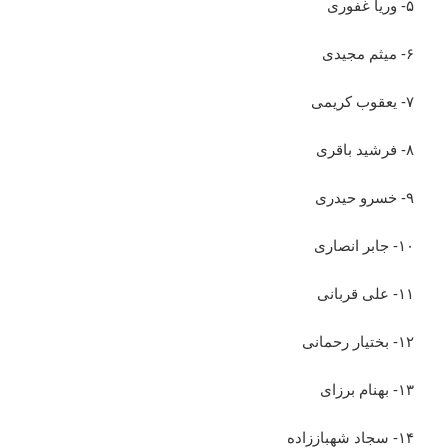
۵- وریا غفوری
۶- میثم مجیدی
۷- یعقوب کریمی
۸- فرشید باقری
۹- خسرو حیدری
۱۰- جابر انصاری
۱۱- علی قربانی
۱۲- بختیار رحمانی
۱۳- بهنام برزای
۱۴- سجاد شهباززاده