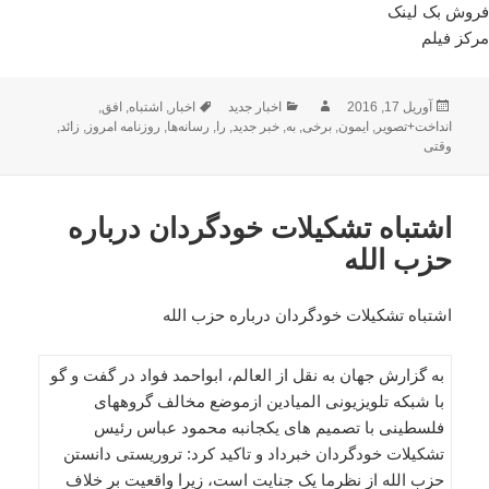
فروش بک لینک
مرکز فیلم
ارسال
نویسنده
دسته‌ها
برچسب‌ها
آوریل 17, 2016
اخبار جدید
اخبار
,
اشتباه
,
افق
,
شده
انداخت+تصویر
,
ایمون
,
برخی
,
به
,
خبر جدید
,
را
,
رسانه‌ها
,
روزنامه امروز
,
زائد
,
در
وقتی
اشتباه تشکیلات خودگردان درباره
حزب الله
اشتباه تشکیلات خودگردان درباره حزب الله
به گزارش جهان به نقل از العالم، ابواحمد فواد در گفت و گو
با شبکه تلویزیونی المیادین ازموضع مخالف گروههای
فلسطینی با تصمیم های یکجانبه محمود عباس رئیس
تشکیلات خودگردان خبرداد و تاکید کرد: تروریستی دانستن
حزب الله از نظرما یک جنایت است، زیرا واقعیت بر خلاف