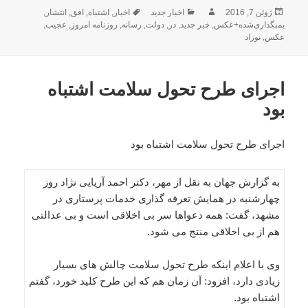
ارسال
نویسنده
دسته‌ها
برچسب‌ها
ژوئن 7, 2016
اخبار جدید
اخبار
,
اشتباه
,
افق
,
انتشار
,
شده
بمبگذاری‌شده+عکس
,
خبر جدید
,
در
,
دولت
,
رسانه
,
روزنامه امروز
,
عجیب
,
در
عکس
,
نوزاد
اجرای طرح تحول سلامت اشتباه
بود
اجرای طرح تحول سلامت اشتباه بود
به گزارش جهان به نقل از مهر، دکتر احمد آریایی نژاد روز
چهارشنبه در همایش تعرفه گذاری خدمات پرستاری در
مشهد، گفت: همه دعواها سر بی اخلاقی است و بی عدالتی
هم از بی اخلاقی منتج می شود.
وی با اعلام اینکه طرح تحول سلامت چالش های بسیار
زیادی دارد، افزود: آن زمان هم که این طرح کلید خورد، گفتم
اشتباه بود.