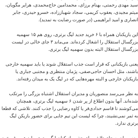
سید مهدی رحمتی، بهنام برزای، محمدامین حاج‌محمدی، هرایر مگویان،
میثم مجیدی، یعقوب کریمی، سجاد شهباززاده، خسرو حیدری، جابر
انصاری و امید ابراهیمی (در صورت رضایت به تمدید).
این بازیکنان همراه با ۶ خرید جدید لیگ برتری، روی هم ۱۵ سهمیه
بزرگسال استقلال را اشغال کرده‌اند. می‌ماند ۳ جای خالی در لیست
بزرگسال استقلال البته بدون سهمیه لیگ برتری.
یعنی بازیکنانی که قرار است جذب استقلال شوند یا باید سهمیه خارجی
باشند، مثل احسان حاجی‌صفی، پژمان منتظری و مجتبی جباری یا
بازیکنان خارجی و البته مهره‌هایی که در لیگ یک به میدان رفته‌اند.
به نظر می‌رسد منصوریان و مدیران استقلال اشتباه بزرگی را مرتکب
شده‌اند. آنها بدون اطلاع از پر شدن ۶ سهمیه لیگ برتری، همچنان
می‌کوشند تا قاسم حدادی‌فر یا کاوه رضایی را جذب کنند. تلاشی که قطعا
به ثمر نمی‌نشیند، چرا که لیست این تیم جایی برای حضور بازیکن لیگ
برتری ندارد.
منصوریان به جای تلاش برای جذب بازیکنان لیگ برتری، باید هم و غم خود