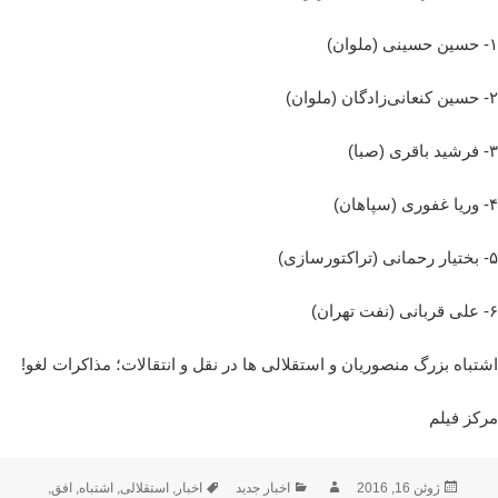
۱- حسین حسینی (ملوان)
۲- حسین کنعانی‌زادگان (ملوان)
۳- فرشید باقری (صبا)
۴- وریا غفوری (سپاهان)
۵- بختیار رحمانی (تراکتورسازی)
۶- علی قربانی (نفت تهران)
اشتباه بزرگ منصوریان و استقلالی ها در نقل و انتقالات؛ مذاکرات لغو!
مرکز فیلم
ارسال
نویسنده
دسته‌ها
برچسب‌ها
ژوئن 16, 2016
اخبار جدید
اخبار
,
استقلالی
,
اشتباه
,
افق
,