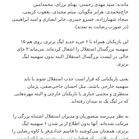
ماندند: سید مهدی رحمتی، بهنام برزای، محمدامین
حاج‌محمدی، هرایر مگویان، میثم مجیدی، یعقوب کریمی،
سجاد شهباززاده، خسرو حیدری، جابر انصاری و امید ابراهیمی
(در صورت رضایت به تمدید).
این بازیکنان همراه با ۶ خرید جدید لیگ برتری، روی هم ۱۵
سهمیه بزرگسال استقلال را اشغال کرده‌اند. می‌ماند ۳ جای
خالی در لیست بزرگسال استقلال البته بدون سهمیه لیگ
برتری.
یعنی بازیکنانی که قرار است جذب استقلال شوند یا باید
سهمیه خارجی باشند، مثل احسان حاجی‌صفی، پژمان
منتظری و مجتبی جباری یا بازیکنان خارجی و البته مهره‌هایی
که در لیگ یک به میدان رفته‌اند.
به نظر می‌رسد منصوریان و مدیران استقلال اشتباه بزرگی را
مرتکب شده‌اند. آنها بدون اطلاع از پر شدن ۶ سهمیه لیگ
برتری، همچنان می‌کوشند تا قاسم حدادی‌فر یا کاوه رضایی را
جذب کنند. تلاشی که قطعا به ثمر نمی‌نشیند، چرا که لیست