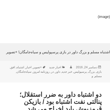
(image)
اشتباه مسلم و بزرگ داور در بازی پرسپولیس و سیاه‌جامگان! +تصویر
ارسال
نویسنده
دسته‌ها
برچسب‌ها
دسامبر 24, 2016
اخبار جدید
+تصویر
,
اخبار
,
اشتباه
,
افق
,
شده
بازی
,
بزرگ
,
پرسپولیس
,
خبر جدید
,
داور
,
در
,
روزنامه امروز
,
سیاه‌جامگان
,
در
مسلم
,
و
دو اشتباه داور به ضرر استقلال؛
پنالتی نفت اشتباه بود / بازیکن
قرمزپوش باید اخراج می شد