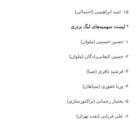
۱۵- امید ابراهیمی (احتمالی)
* لیست سهمیه‌های لیگ برتری
۱- حسین حسینی (ملوان)
۲- حسین کنعانی‌زادگان (ملوان)
۳- فرشید باقری (صبا)
۴- وریا غفوری (سپاهان)
۵- بختیار رحمانی (تراکتورسازی)
۶- علی قربانی (نفت تهران)