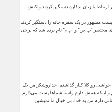
ارتباط با زنان بدکاره دستگیر کردند واکنش
 خبری منتشر شد در خصوص اینکه ۳ فوتبالیست مشهور در یک سفره خانه را دستگیر کردند
 های مختصر “پ.ص” و “م.م” نام برده شد که برخی
حواشی رو کلا کنار گذاشتم. خداروشکر من یک
م و اینکه همش دارم واسه شماها پست می‌ذارم.
 دارم من به خدا. بی خیال ما نمیشین.