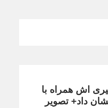
یری اش همراه با
شان داد+ تصویر