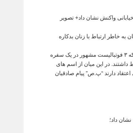
خیابانی واکنش نشان داد+ تصویر
 به خاطر ارتباط با زنان بدکاره
جام /پیش تر خبری منتشر شد در خصوص اینکه ۳ فوتبالیست مشهور در یک سفره
اط داشتند. در این میان از اسم های
عتقاد دارند “پ.ص” پیام صادقیان
 نشان داد؛