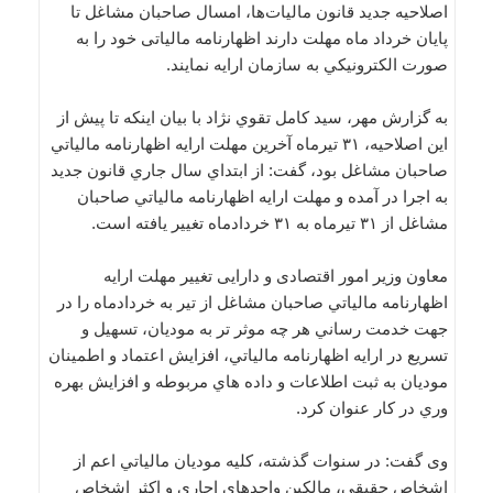
اصلاحيه جديد قانون ماليات‌ها، امسال صاحبان مشاغل تا
پايان خرداد ماه مهلت دارند اظهارنامه مالياتی خود را به
صورت الکترونيکي به سازمان ارايه نمايند.
به گزارش مهر، سيد کامل تقوي نژاد با بيان اينکه تا پيش از
اين اصلاحيه، ۳۱ تيرماه آخرين مهلت ارايه اظهارنامه مالياتي
صاحبان مشاغل بود، گفت: از ابتداي سال جاري قانون جديد
به اجرا در آمده و مهلت ارايه اظهارنامه مالياتي صاحبان
مشاغل از ۳۱ تيرماه به ۳۱ خردادماه تغيير يافته است.
معاون وزیر امور اقتصادی و دارایی تغيير مهلت ارايه
اظهارنامه مالياتي صاحبان مشاغل از تير به خردادماه را در
جهت خدمت رساني هر چه موثر تر به موديان، تسهيل و
تسريع در ارايه اظهارنامه مالياتي، افزايش اعتماد و اطمينان
موديان به ثبت اطلاعات و داده هاي مربوطه و افزايش بهره
وري در کار عنوان کرد.
وی گفت: در سنوات گذشته، کليه موديان مالياتي اعم از
اشخاص حقيقي، مالکين واحدهاي اجاري و اکثر اشخاص