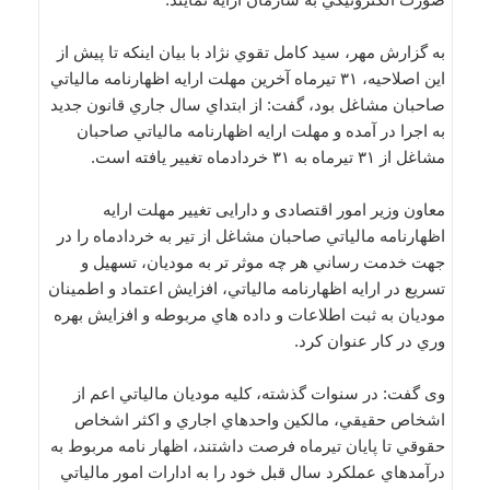
به گزارش مهر، سيد کامل تقوي نژاد با بيان اينکه تا پيش از
اين اصلاحيه، ۳۱ تيرماه آخرين مهلت ارايه اظهارنامه مالياتي
صاحبان مشاغل بود، گفت: از ابتداي سال جاري قانون جديد
به اجرا در آمده و مهلت ارايه اظهارنامه مالياتي صاحبان
مشاغل از ۳۱ تيرماه به ۳۱ خردادماه تغيير يافته است.
معاون وزیر امور اقتصادی و دارایی تغيير مهلت ارايه
اظهارنامه مالياتي صاحبان مشاغل از تير به خردادماه را در
جهت خدمت رساني هر چه موثر تر به موديان، تسهيل و
تسريع در ارايه اظهارنامه مالياتي، افزايش اعتماد و اطمينان
موديان به ثبت اطلاعات و داده هاي مربوطه و افزايش بهره
وري در کار عنوان کرد.
وی گفت: در سنوات گذشته، کليه موديان مالياتي اعم از
اشخاص حقيقي، مالکين واحدهاي اجاري و اکثر اشخاص
حقوقي تا پايان تيرماه فرصت داشتند، اظهار نامه مربوط به
درآمدهاي عملکرد سال قبل خود را به ادارات امور مالياتي