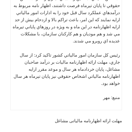
حقوقي تا پايان تيرماه فرصت داشتند، اظهار نامه مربوط به
درآمدهاي عملکرد سال قبل خود را به ادارات امور مالياتي
ارايه نمايند که اين امر، باعث تراکم بالا و ازدحام بيش از حد
ارايه اظهارنامه در اين ماه و به ويژه در روزهاي پاياني تيرماه
مي شد و هم موديان و هم کارکنان سازمان، با مشکلات
عديده اي روبرو مي شدند.
رئيس کل سازمان امور مالياتي کشور تاکيد کرد: از سال
جاري، مهلت ارائه اظهارنامه ماليات بر درآمد صاحبان
مشاغل، پايان خردادماه هر سال و موعد مقرر ارايه
اظهارنامه مالياتي اشخاص حقوقي نيز پايان تيرماه هر سال
خواهد بود.
منبع: مهر
مهلت ارائه اظهارنامه مالیاتی مشاغل