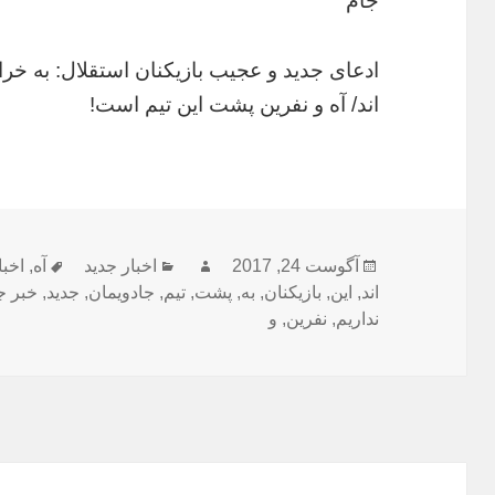
جام
ادعای جدید و عجیب بازیکنان استقلال: به خراف
اند/ آه و نفرین پشت این تیم است!
ارسال
نویسنده
دسته‌ها
برچسب‌
آگوست 24, 2017
اخبار جدید
آه
,
اخبا
شده
اند
,
این
,
بازیکنان
,
به
,
پشت
,
تیم
,
جادویمان
,
جدید
,
خبر ج
در
نداریم
,
نفرین
,
و