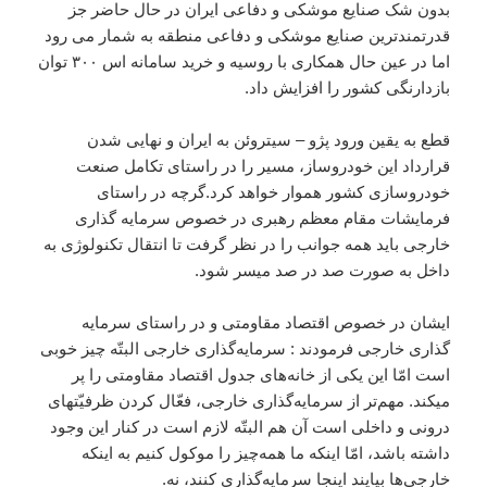
بدون شک صنایع موشکی و دفاعی ایران در حال حاضر جز
قدرتمندترین صنایع موشکی و دفاعی منطقه به شمار می رود
اما در عین حال همکاری با روسیه و خرید سامانه اس ۳۰۰ توان
بازدارنگی کشور را افزایش داد.
قطع به یقین ورود پژو – سیتروئن به ایران و نهایی شدن
قرارداد این خودروساز، مسیر را در راستای تکامل صنعت
خودروسازی کشور هموار خواهد کرد.گرچه در راستای
فرمایشات مقام معظم رهبری در خصوص سرمایه گذاری
خارجی باید همه جوانب را در نظر گرفت تا انتقال تکنولوژی به
داخل به صورت صد در صد میسر شود.
ایشان در خصوص اقتصاد مقاومتی و در راستای سرمایه
گذاری خارجی فرمودند : سرمایه‌گذاری خارجی البتّه چیز خوبی
است امّا این یکی از خانه‌های جدول اقتصاد مقاومتی را پر
میکند. مهم‌تر از سرمایه‌گذاری خارجی، فعّال کردن ظرفیّتهای
درونی و داخلی است آن هم البتّه لازم است در کنار این وجود
داشته باشد، امّا اینکه ما همه‌چیز را موکول کنیم به اینکه
خارجی‌ها بیایند اینجا سرمایه‌گذاری کنند، نه.