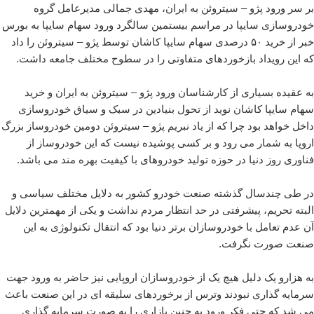
بر سر ورود پژو – سیتروئن به ایران، مهدی جمالی مدیرعامل گروه
خودروسازی سایپا در مراسم بیستمین سالگرد ورود سهام سایپا به بورس
خبر از خرید ۵۰ درصدی سهام سایپا کاشان توسط پژو – سیتروئن را داد
که این رویداد بازخوردهای متفاوتی را در سطوح مختلف جامعه داشت.
به عقیده بسیاری از کارشناسان ورود پژو – سیتروئن به ایران و خرید
سهام سایپا کاشان نوید از تحول بنیادین در سبک و سیاق خودروسازی
داخل خواهد بود چرا که از یاد نبریم پژو – سیتروئن دومین خودروساز بزرگ
اروپا به شمار می رود و بر کسی پوشیده نیست که این خودروساز از
فناوری روز دنیا در حوزه تولید خودروهای با کیفیت بهره مند می باشد.
در طی چندسال گذشته صنعت خودرو کشور به دلایل مختلف سیاسی و
البته تحریم، پیشرفتی در حد انتظار مردم نداشت و یکی از مهمترین دلایل
آن عدم تعامل با خودروسازان برتر دنیا بود که انتقال تکنولوژی به این
صنعت صورت نگرفت.
به هزارو یک دلیل هیچ یک از خودروسازان اروپایی نیز حاضر به ورود جهت
سرمایه گذاری نبودند وترس از برخوردهای سلیقه ای در این صنعت باعث
می شد که حتی فکر ورود به چنین بازاری را به صورت سرمایه گذاری