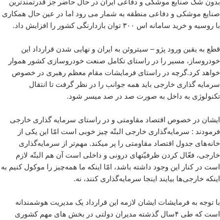
بدون شک صنایع موشکی و دفاعی ایران در حال حاضر جز قدرتمندترین
صنایع موشکی و دفاعی منطقه به شمار می رود اما در عین حال همکاری
با روسیه و خرید سامانه اس ۳۰۰ توان بازدارنگی کشور را افزایش داد.
قطع به یقین ورود پژو – سیتروئن به ایران و نهایی شدن قرارداد این
خودروساز، مسیر را در راستای تکامل صنعت خودروسازی کشور هموار
خواهد کرد.گرچه در راستای فرمایشات مقام معظم رهبری در خصوص
سرمایه گذاری خارجی باید همه جوانب را در نظر گرفت تا انتقال
تکنولوژی به داخل به صورت صد در صد میسر شود.
ایشان در خصوص اقتصاد مقاومتی و در راستای سرمایه گذاری خارجی
فرمودند : سرمایه‌گذاری خارجی البتّه چیز خوبی است امّا این یکی از
خانه‌های جدول اقتصاد مقاومتی را پر میکند. مهم‌تر از سرمایه‌گذاری
خارجی، فعّال کردن ظرفیّتهای درونی و داخلی است آن هم البتّه لازم
است در کنار این وجود داشته باشد، امّا اینکه ما همه‌چیز را موکول کنیم به
اینکه خارجی‌ها بیایند اینجا سرمایه‌گذاری کنند، نه.
با توجه به فرمایشات ایشان لازمه این قرارداد یک مدیریت هوشمندانه
است که طی ۴سال گذشته مدیران دولتی در بخش های مهم کشوری