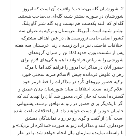
2- شورشیان گله بی‌صاحب؛ واقعیت آن است که امروز
شورشیان در سوریه بیشتر شبیه گله‌ای بی‌صاحب هستند.
گله‌ای که البته یکدست هم نیست و به گله شتر گاو پلنگ
بیشتر شبیه است. آمریکا، عربستان و ترکیه به عنوان سه
کشور اصلی حامی تروریست‌ها، در عین اهداف مشترک،
اختلافات فاحشی نیز در این زمینه دارند. عربستان سه هفته
پس از نشست وین، حدود 100 تن از سران گروه‌های
شورشی را به ریاض فراخواند تا هماهنگی‌های لازم برای
حضور آنان در مذاکرات امروز را فراهم کند اما با مرگ
زهران علوش فرمانده جیش الاسلام ضربه سختی خورد.
ترکیه حضور نیروهای کُرد در مذاکرات را خط قرمز خود
اعلام کرده است. اختلافات میان شورشیان چنان عمیق و
گسترده است که جان کری مجبور شد آنان را تهدید کند که
اگر با یکدیگر برای حضور در ژنو به توافق نرسند، پشتیبانی
حامیان خود را از دست خواهند داد. این اختلافات باعث شده
است آنان از گفت و گوی رو در رو با نمایندگان دمشق
خودداری کنند و مذاکرات ژنو به صورت «مذاکره از نزدیک» و
با واسطه نماینده سازمان ملل انجام خواهد شد. با در نظر