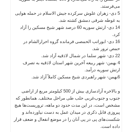
می‌فرستد.
5 دی- زهران علوش سرکرده جیش الاسلام در حمله هوایی
به غوطه شرقی دمشق کشته شد.
14 دی- ارتش سوریه 60 درصد شهر شیخ مسکین را آزاد
کرد.
16 دی- ابوراتب الحمصی فرمانده گروه احرارالشام در
حمص ترور شد.
22 دی- شهر سلما در شمال لاذقیه آزاد شد.
4 بهمن- شهر ربیعه آخرین شهر استان لاذقیه به تصرف
ارتش سوریه درآمد.
6بهمن- شهر راهبردی شیخ مسکین کاملاً آزاد شد.
و بالاخره آزادسازی بیش از 500 کیلومتر مربع از اراضی
جنوب و جنوب‌غربی حلب طی مراحل مختلف. همانطور که
مشخص است، در این مدت حدود دو ماهه، تروریست‌ها هیچ
پیروزی قابل ذکری در میدان عمل به دست نیاورده‌اند و
شکست‌های پی در پی آنان را در موضع انفعال و ضعف قرار
داده است.