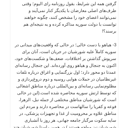
گرفتن همه این شرایط، بقول روزنامه رای الیوم؛ وقتی
طرف‌های اصلی معارضان با یکدیگر کنار نمی‌آیند و
نمی‌توانند اعضای خود را مشخص کنند، چگونه خواهند
توانست با دولت سوریه مذاکره کرده و به نتیجه‌ای هم
برسند؟!
3- هیاهو با دست خالی؛ در حالی که واقعیت‌های میدانی در
سوریه کاملاً علیه شورشیان در جریان است، آنان برای
سرپوش گذاشتن بر اختلافات، ضعف‌ها و شکست‌های خود،
اکنون به جنجال و هیاهو روی آورده‌اند. این جنجال رسانه‌ای
عمدتا دو محور دارد؛ اول بزرگنمایی و اغراق درباره تلفات
غیرنظامیان در حملات هوایی روسیه و دوم دروغ‌پردازی و
مظلوم‌نمایی رسانه‌ای و بین‌المللی درباره مناطق اشغالی
که توسط ارتش سوریه محاصره شده است.(این در حالی
است که شورشیان مناطق مختلفی از جمله نبل، الزهرا،
فوعه و کفریا را سالهاست در محاصره دارند و مردم این
مناطق علاوه بر محرومیت از غذا و تجهیزات پزشکی، در
سایه سکوت مرگبار جامعه جهانی، هر روز با آتشباری
شورشیان نیز مواجه هستند.) در همین راستا شورشیان چند