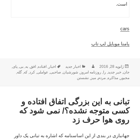
است.
cars
پامنا موبایل لپ تاپ
ارسال
نویسنده
دسته‌ها
برچسب‌ها
ژانویه 28, 2016
اخبار جدید
اخبار
,
افتاده
,
افق
,
به
,
بی
,
پای
,
شده
جان
,
خبر جدید
,
را
,
روزنامه امروز
,
شورشیان
,
صاحبی
,
عواملی
,
کرد
,
که
,
گله
,
در
مجبور
,
مذاکره
,
مردم
,
میز
,
نشستن
تبانی به این بزرگی اتفاق افتاده و
کسی متوجه نشده؟/ نمی شود که
روی هوا حرف زد
جهانبازی در بندی از این اساسنامه که اشاره به تبانی یک داور