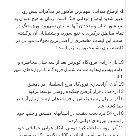
1- اوضاع میدانی؛ مهم‌ترین فاکتور در مذاکرات پیش رو،
تغییر شدید اوضاع میدانی جنگ است. زمان به هیچ عنوان به
نفع شورشیان و متحدان آنها به پیش نمی‌رود. ورق جنگ در
تمام مناطق درگیری به نفع سوریه و پشتیبانان آن برگشته
است. این لیست مختصری از اصلی‌ترین تحولات میدانی در
فاصله میان نشست وین تا ژنو است؛
19آبان- آزادی فرودگاه کویرس بعد از سه سال محاصره و
ادامه پیشروی‌ها به سمت شمال فرودگاه تا دروازه‌های شهر
الباب
19 آبان- آزادسازی فرودگاه مرج السلطان در دمشق
3 آذر- هدف قرار گرفتن جنگنده روسی توسط ترکیه
6 آذر- ژنرال رشید بکتاش از فرماندهان ارشد ارتش آزاد در
حما کشته شد.
8 آذر- 94 فرد تحت تعقیب در استانهای دمشق و حلب خود
را تسلیم نیروهای دولتی کردند.
12 آذر- روسیه اعلام کرد دومین پایگاه هوایی عملیاتی خود
در حمص را به راه می‌اندازد و 100 جنگنده دیگر به سوریه