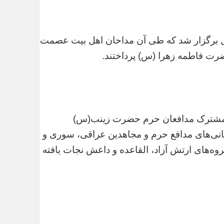
بل برگزار شد که طی آن مداحان اهل بیت عصمت
رت فاطمه زهرا (س) پرداختند.
ت مشترک مدافعان حرم حضرت زینب(س)
انی‌های مدافع حرم و مجاهدین عراقی، سوری و
ش سوریه طی یک ماه از محاصره ۵ ساله گروه‌های ارتش آزاد، القاعده و داعش نجات یافته