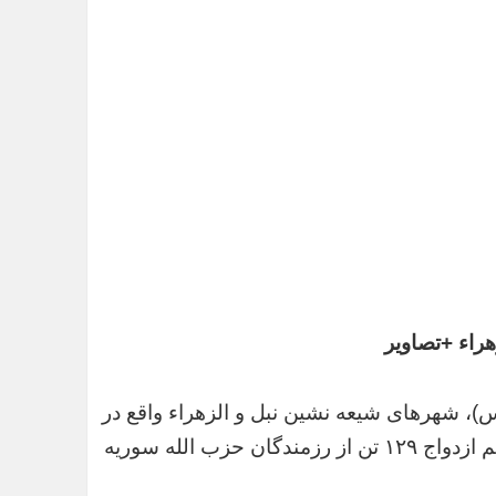
هراء +تصاویر
، شهرهای شیعه نشین نبل و الزهراء واقع در
حاشیه شمالی استان حلب سوریه صحنه برگزاری مراسم ازدواج ۱۲۹ تن از رزمندگان حزب الله سوریه