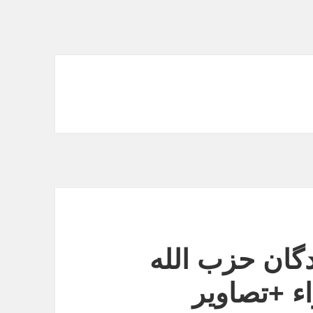
گان حزب الله
اء +تصاویر