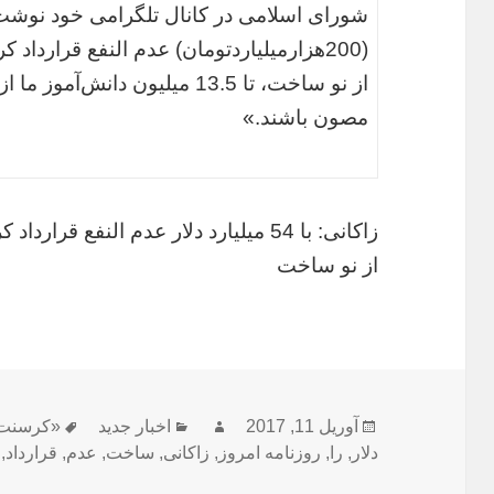
(200هزارمیلیاردتومان) عدم النفع قرارد
از نو ساخت، تا 13.5 میلیون دان
مصون باشند.»
زاکانی: با 54 میلیارد دلار عدم النفع
از نو ساخت
ارسال
نویسنده
دسته‌ها
برچسب‌ه
آوریل 11, 2017
اخبار جدید
«کرسنت
شده
دلار
,
را
,
روزنامه امروز
,
زاکانی
,
ساخت
,
عدم
,
قرارداد
,
در