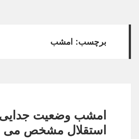
برچسب:
امشب
امشب وضعیت جدایی 
استقلال مشخص می 