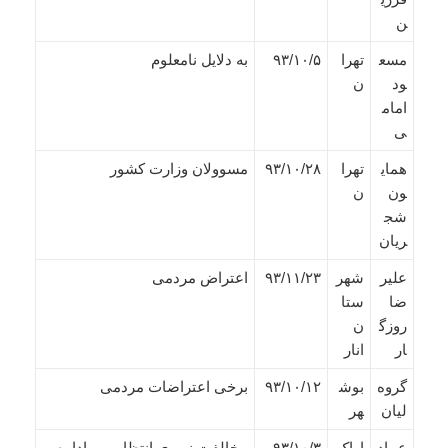
ن
مسع
تهرا
۹۳/۱۰/۵
به دلایل نامعلوم
ود
ن
امام
ی
همای
تهرا
۹۳/۱۰/۲۸
مسوولان وزارت کشور
ون
ن
شج
ریان
علیر
شهر
۹۳/۱۱/۲۳
اعتراض مردمی
ضا
ستا
روزگ
ن
ار
انار
گروه
بوش
۹۳/۱۰/۱۲
برخی اعتراضات مردمی
لیان
هر
عماد
اراک
۹۳/۱۰/۳
مخالفت نیروی انتظامی و اداره