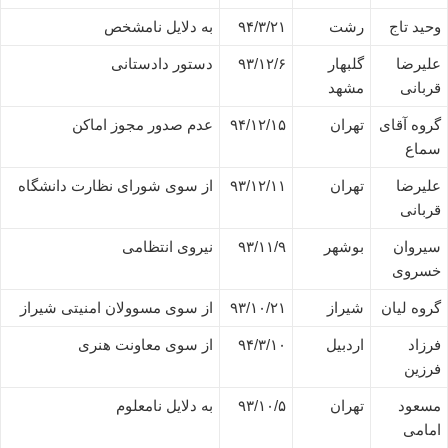
وحید تاج
رشت
۹۴/۳/۲۱
به دلایل نامشخص
علیرضا
گلبهار
۹۳/۱۲/۶
دستور دادستانی
قربانی
مشهد
گروه آقای
تهران
۹۴/۱۲/۱۵
عدم صدور مجوز اماکن
سماع
علیرضا
تهران
۹۳/۱۲/۱۱
از سوی شورای نظارت دانشگاه
قربانی
سیروان
بوشهر
۹۳/۱۱/۹
نیروی انتظامی
خسروی
گروه لیان
شیراز
۹۳/۱۰/۲۱
از سوی مسوولان امنیتی شیراز
فرزاد
اردبیل
۹۴/۳/۱۰
از سوی معاونت هنری
فرزین
مسعود
تهران
۹۳/۱۰/۵
به دلایل نامعلوم
امامی