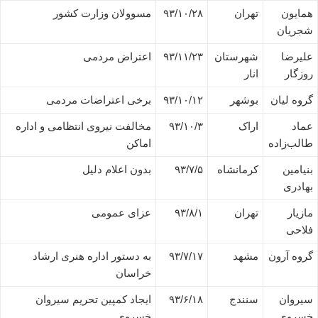
همایون
تهران
۹۳/۱۰/۲۸
مسوولان وزارت کشور
شجریان
علیرضا
شهرستان
۹۳/۱۱/۲۳
اعتراض مردمی
روزگار
انار
گروه لیان
بوشهر
۹۳/۱۰/۱۲
برخی اعتراضات مردمی
عماد
اراک
۹۳/۱۰/۳
مخالفت نیروی انتظامی و اداره
طالب‌زاده
اماکن
بنیامین
کرمانشاه
۹۳/۷/۵
بدون اعلام دلیل
بهادری
مازیار
تهران
۹۳/۸/۱
عزای عمومی
فلاحی
گروه آرون
مشهد
۹۳/۷/۱۷
به دستور اداره هنری ارشاد
خراسان
سیروان
سنندج
۹۳/۶/۱۸
ایجاد کمپین تحریم سیروان
خسروی
خسروی