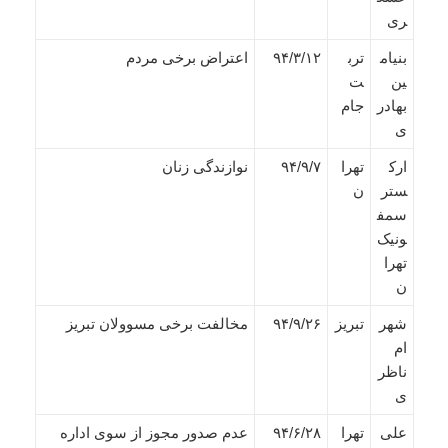
ری
بنیام
ترب
۹۴/۳/۱۲
اعتراض برخی مردم
ین
ت
بهادر
جام
ی
ارک
تهرا
۹۴/۹/۷
نوازندگی زنان
ستر
ن
سمف
ونیک
تهرا
ن
شهر
تبریز
۹۴/۹/۲۶
مخالفت برخی مسوولان تبریز
ام
ناظر
ی
علی
تهرا
۹۴/۶/۲۸
عدم صدور مجوز از سوی اداره