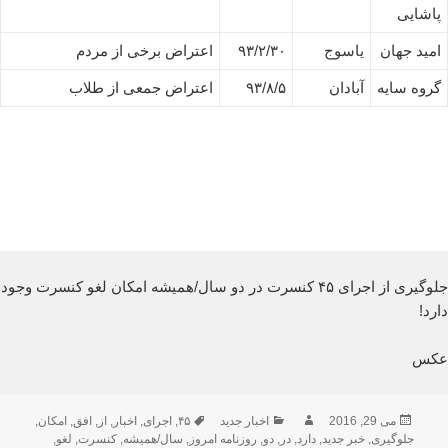
پاشایی
امید جهان
یاسوج
۹۳/۲/۳۰
اعتراض برخی از مردم
گروه سایه
آبادان
۹۳/۸/۵
اعتراض جمعی از طلاب
جلوگیری از اجرای ۴۵ کنسرت در دو سال/همیشه امکان لغو کنسرت وجود
دارد!
عکس
ارسال
نویسنده
دسته‌ها
برچسب‌ها
می 29, 2016
اخبار جدید
۴۵
,
اجرای
,
اخبار
,
از
,
افق
,
امکان
,
شده
جلوگیری
,
خبر جدید
,
دارد
,
در
,
دو
,
روزنامه امروز
,
سال/همیشه
,
کنسرت
,
لغو
,