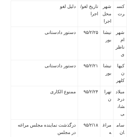
کنس
شهر
تاریخ لغو/
دلیل لغو
رت
محل
اجرا
اجرا
شهر
نیشا
۹۵/۲/۲۵
دستور دادستانی
ام
بور
ناظر
ی
کیها
نیشا
۹۵/۲/۲۱
دستور دادستانی
ن
بور
کلهر
میلاد
تهرا
۹۵/۲/۲۴
ممنوع الکاری
درخ
ن
شان
ی
سام
مراغ
۹۵/۲/۱۸
درگذشت نماینده مجلس مراغه
ان
ه
در مجلس