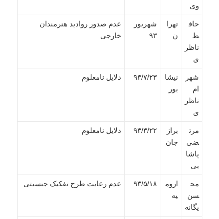
وی
حاف
تهرا
شهریور
عدم صدور روادید هنرمندان
ظ
ن
۹۳
خارجی
ناظر
ی
شهر
نیشا
۹۳/۷/۲۳
دلایل نامعلوم
ام
بور
ناظر
ی
مرت
براز
۹۳/۳/۲۲
دلایل نامعلوم
ضی
جان
پاشا
یی
مح
اروم
۹۳/۵/۱۸
عدم رعایت طرح تفکیک جنسیتی
سن
یه
یگانه