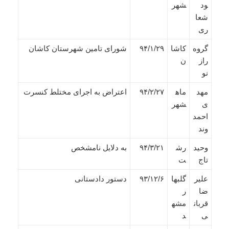
ود
شهر
شعا
ری
گروه
کاشا
۹۴/۱/۲۹
شورای تامین شهرستان کاشان
راز
ن
نو
مهد
ماه
۹۴/۲/۲۷
اعتراض به اجرای مختلط کنسرت
ی
شهر
احمد
وند
وحید
رش
۹۴/۳/۲۱
به دلایل نامشخص
تاج
ت
علیر
گلبها
۹۳/۱۲/۶
دستور دادستانی
ضا
ر
قربان
مشه
ی
د