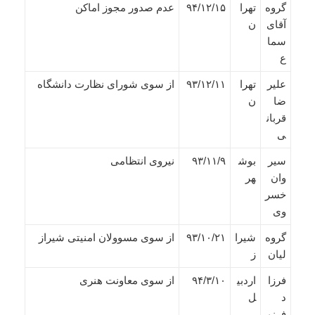
گروه
تهرا
۹۴/۱۲/۱۵
عدم صدور مجوز اماکن
آقای
ن
سما
ع
علیر
تهرا
۹۳/۱۲/۱۱
از سوی شورای نظارت دانشگاه
ضا
ن
قربان
ی
سیر
بوش
۹۳/۱۱/۹
نیروی انتظامی
وان
هر
خسر
وی
گروه
شیرا
۹۳/۱۰/۲۱
از سوی مسوولان امنیتی شیراز
لیان
ز
فرزا
اردبی
۹۴/۳/۱۰
از سوی معاونت هنری
د
ل
فرزی