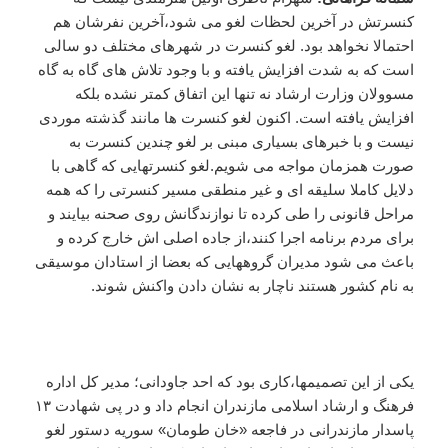
کنسرتش در آخرین لحظات لغو می شود،آخرین نفرشان هم
احتمالا نخواهد بود. لغو کنسرت در شهرهای مختلف دو سالی
است که به شدت افزایش یافته و با وجود تلاش های گاه به گاه
مسوولان وزارت ارشاد نه تنها این اتفاق کمتر نشده بلکه
افزایش یافته است. اکنون لغو کنسرت ها مانند گذشته موردی
نیست و با خبرهای بسیاری مبنی بر لغو چندین کنسرت به
صورت همزمان مواجه می شویم.لغو کنسرتهایی که گاهی با
دلایل کاملا سلیقه ای و غیر منطقی مسیر کنسرتی را که همه
مراحل قانونی را طی کرده تا نوازندگانش روی صحنه بیایند و
برای مردم برنامه اجرا کنند،از جاده اصلی اش خارج کرده و
باعث می شود مدیران گروههایی که بعضا از استادان موسیقی
به نام کشور هستند ناچار به نشان دادن واکنش شوند.
یکی از این تصمیمها،کاری بود که احد جاودانی؛ مدیر کل اداره
فرهنگ و ارشاد اسلامی مازندران انجام داد و در پی شهادت ۱۳
پاسدار مازندرانی در فاجعه «خان طومان» سوریه دستور لغو