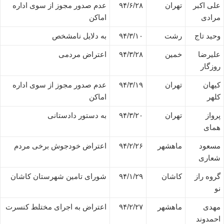
علی اکبر
تهران
۹۴/۶/۲۸
عدم صدور مجوز از سوی اداره
مرادی
اماکن
وحید تاج
رشت
۹۴/۳/۱۰
به دلایل نامشخص
علیرضا
خمین
۹۴/۳/۲۸
اعتراض مردمی
روزگار
کیهان
تهران
۹۴/۳/۱۹
عدم صدور مجوز از سوی اداره
کلهر
اماکن
پرواز
تهران
۹۴/۳/۲۰
به دستور دادستانی
همای
مسعود
ماهشهر
۹۴/۲/۲۶
اعتراض خودجوش برخی مردم
شعاری
گروه راز
کاشان
۹۴/۱/۲۹
شورای تامین شهرستان کاشان
نو
مهدی
ماهشهر
۹۴/۲/۲۷
اعتراض به اجرای مختلط کنسرت
احمدوند