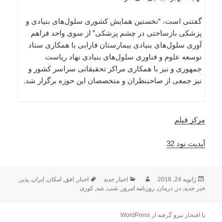
گفتنی است، “نخستین همایش کشوری سلول‌های بنیادی و
پزشکی بازساختی در چشم پزشکی” از سوی واحد فراهم
آوری سلول‌های بنیادی بیمارستان فارابی با همکاری ستاد
توسعه علوم و فناوری سلول‌های بنیادی نهاد ریاست
جمهوری و نیز با همکاری مراکز تحقیقاتی سراسر کشور و
نیز جمعی از صاحبنظران و متخصصان این حوزه برگزار شد.
مرکز فیلم
آپدیت نود 32
ارسال
نویسنده
دسته‌ها
برچسب‌ها
ژانویه 24, 2016
اخبار جدید
اخبار
,
افق
,
امکان
,
ایران
,
پذیر
,
شده
خبر جدید
,
در
,
درمان
,
روزنامه امروز
,
شب
,
شد
,
کوری
در
با افتخار نیرو گرفته از WordPress