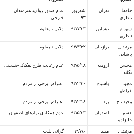
حافظ
تهران
شهریور
عدم صدور روادید هنرمندان
ناظری
۹۳
خارجی
شهرام
نیشابور
۹۳/۷/۲۳
دلایل نامعلوم
ناظری
مرتضی
برازجان
۹۳/۳/۲۲
دلایل نامعلوم
پاشایی
محسن
ارومیه
۹۳/۵/۱۸
عدم رعایت طرح تفکیک جنسیتی
یگانه
مجید
یاسوج
۹۳/۲/۳۰
اعتراض برخی از مردم
خراطها
وحید تاج
یزد
۹۳/۲/۱۸
اعتراض برخی از مردم
حسین
اصفهان
۹۳/۵/۲۳
عدم همکاری نهادهای اصفهان
علیزاده
مرتضی
میبد
۹۳/۷/۶
گرانی بلیت