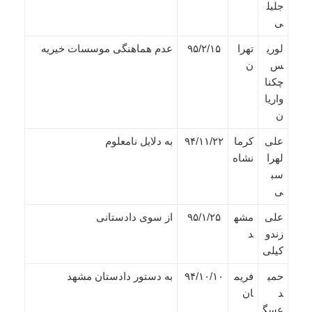
جلیل
ی
لوری
تهرا
۹۵/۲/۱۵
عدم هماهنگی موسسات خیریه
س
ن
چکنا
واریا
ن
علی
کرما
۹۴/۱۱/۲۲
به دلایل نامعلوم
لهرا
نشاه
سب
ی
علی
مشه
۹۵/۱/۲۵
از سوی دادستانی
زندو
د
کیلی
حمی
فریم
۹۴/۱۰/۱۰
به دستور دادستان مشهد
د
ان
عسگ