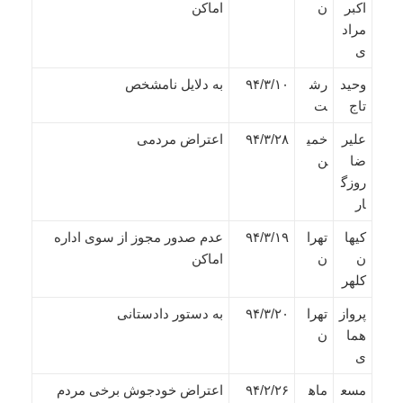
اکبر
ن
اماکن
مراد
ی
وحید
رش
۹۴/۳/۱۰
به دلایل نامشخص
تاج
ت
علیر
خمی
۹۴/۳/۲۸
اعتراض مردمی
ضا
ن
روزگ
ار
کیها
تهرا
۹۴/۳/۱۹
عدم صدور مجوز از سوی اداره
ن
ن
اماکن
کلهر
پرواز
تهرا
۹۴/۳/۲۰
به دستور دادستانی
هما
ن
ی
مسع
ماه
۹۴/۲/۲۶
اعتراض خودجوش برخی مردم