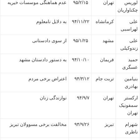
لوریس
تهران
۹۵/۲/۱۵
عدم هماهنگی موسسات خیریه
چکناواریان
علی
کرمانشاه
۹۴/۱۱/۲۲
به دلایل نامعلوم
لهراسبی
علی
مشهد
۹۵/۱/۲۵
از سوی دادستانی
زندوکیلی
حمید
فریمان
۹۴/۱۰/۱۰
به دستور دادستان مشهد
عسگری
بنیامین
تربت جام
۹۴/۳/۱۲
اعتراض برخی مردم
بهادری
ارکستر
تهران
۹۴/۹/۷
نوازندگی زنان
سمفونیک
تهران
شهرام
تبریز
۹۴/۹/۲۶
مخالفت برخی مسوولان تبریز
ناظری