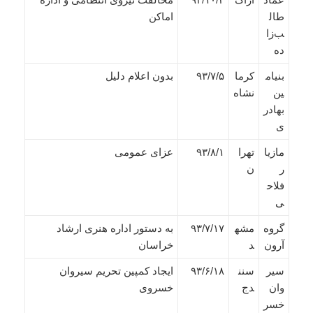
طال
اماکن
ب‌زا
ده
بنیام
کرما
۹۳/۷/۵
بدون اعلام دلیل
ین
نشاه
بهادر
ی
مازیا
تهرا
۹۳/۸/۱
عزای عمومی
ر
ن
فلاح
ی
گروه
مشه
۹۳/۷/۱۷
به دستور اداره هنری ارشاد
آرون
د
خراسان
سیر
سنن
۹۳/۶/۱۸
ایجاد کمپین تحریم سیروان
وان
دج
خسروی
خسر