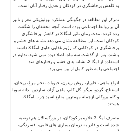
به کاهش پرخاشگری در کودکان و تعدیل رفتار آنان است.
تمرکز این مطالعه در چگونگی عملکرد بیولوژیکی مغز و تاثیر
آن بر روابط اجتماعی بوده است. آنچه محققان را شگفت
زده کرده، مدت زمان تاثیر امگا 3 در کاهش پرخاشگری
کودکان است. این مطالعه نشان می دهد نشانه های خشم و
پرخاشگری در کودکانی که رژیم غذایی حاوی امگا 3 داشته
باشند، پس از گذشت سه ماه، اصلا دیده نمی شود. تداوم در
استفاده از امگا 3، نشانه های خشم و رفتارهای ضد
اجتماعی را به طور کامل از بین می برد.
انواع ماهی، خاویار، روغن زیتون، حبوبات، تخم مرغ، ریحان،
اسفناج، گردو، میگو، گل کلم، ماهی آزاد، ساردین، دانه سویا
و کلم بروکلی ازجمله مهمترین منابع اسید چرب امگا 3
هستند.
مصرف امگا 3 علاوه بر کودکان، در بزرگسالان هم توصیه
شده است و قادر به درمان بیماری های قلبی، افسردگی،