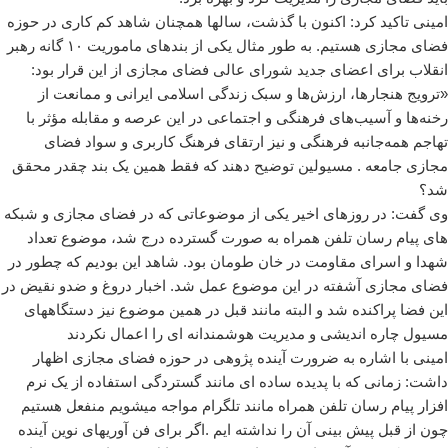
امینی تاکید کرد: اکنون با گذشت، سالها همچنان شاهد کم کاری در حوزه
فضای مجازی هستیم. به طور مثال یکی از بندهای ماموریت ۱۰ گانه رهبر
انقلاب برای اعضای جدید شورای عالی فضای مجازی از این قرار بود:
«ترویج هنجارها، ‌ارزش‌ها و سبک زندگی اسلامی ایرانی و ممانعت از
رخنه‌ها و آسیب‌های فرهنگی و اجتماعی در این عرصه و مقابله مؤثر با
تهاجم همه‌جانبه فرهنگی و نیز ارتقای فرهنگ کاربری و سواد فضای
مجازی جامعه . مسیولین توضیح دهند که فقط همین یک بند چقدر محقق
شد؟
وی گفت: در روزهای اخیر یکی از موضوعاتی که در فضای مجازی و شبکه
های پیام رسان تلفن همراه به صورت گسترده درج شد، موضوع تعداد
شهدا و اسرای مقاومت در خان طومان بود. شاهد این بودیم که چطور در
فضای مجازی آشفته در این موضوع عمل شد. اخبار دروغ و ضدو نقیض در
این فضا پراکنده شد و البته مانند قبل در همین موضوع نیز دستگاههای
مسیول چاره اندیشی و مدیریت هوشمندانه ای را اعمال نکردند
امینی با اشاره به ضرورت آینده پژوهی در حوزه فضای مجازی اظهار
داشت: زمانی که با پدیده‌ ساده ای مانند گستردگی استفاده از یک نرم
افزار پیام رسان تلفن همراه مانند تلگرام مواجه میشویم منفعل هستیم
چون از قبل پیش بینی آن را نداشته ایم .اگر برای فن آوریهای نوین آینده