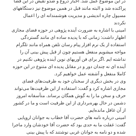
در این موضوع عمل شد. اخبار دروغ و ضدو نقیض در این فضا
پراکنده شد و البته مانند قبل در همین موضوع نیز دستگاههای
مسیول چاره اندیشی و مدیریت هوشمندانه ای را اعمال
نکردند
امینی با اشاره به ضرورت آینده پژوهی در حوزه فضای مجازی
اظهار داشت: زمانی که با پدیده‌ ساده ای مانند گستردگی
استفاده از یک نرم افزار پیام رسان تلفن همراه مانند تلگرام
مواجه میشویم منفعل هستیم چون از قبل پیش بینی آن را
نداشته ایم .اگر برای فن آوریهای نوین آینده پژوهی نکنیم در
آینده ای نه چندان دور و در مقابل پدیده ای متنوع در این حوزه
کاملا منفعل و آشفته عمل خواهیم کرد.
وی در بخش دیگری از سخنان خود به ظرفیت‌های فضای
مجازی اشاره کرد و گفت: استفاده از این ظرفیت‌ها می‌تواند
حرف و سخن ما را به گوش همگان برساند. متأسفانه امروز
دشمن در حال بهره‌برداری از این ظرفیت است و ما در کشور
از آن غافل مانده‌ایم.
امینی درباره نامه های حضرت آقا خطاب به جوانان اروپایی
گفت: غفلت ما به حدی بود که حضرت آقا خودشان وارد ماجرا
شده و دو نامه به جوانان غربی نوشتند که با پیش بینی