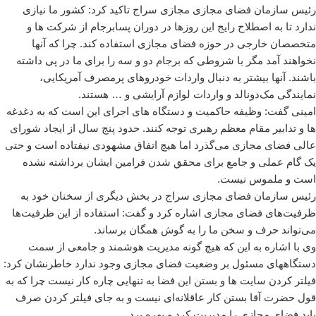
رئیس سازمان فضای مجازی مجازی سراج تاکید کرد: کشور ما نیازی
ندارد تا به اصطلاح رایج این روزها در دوران پسابرجام از شرکت ها و
متخصصان خارجی در حوزه فضای مجازی استفاده کند. چرا که آنها
نخواهند آمد مگر با شروطی که برجام دو و سه را برای ما در پی داشته
باشند. آنها بیشتر به دنبال واردات خودروهای پرمصرف آمریکایی،
نمایندگی مک‌دونالد و واردات لوازم آرایشی و … هستند.
امینی گفت: وظیفه حاکمیت و دستگاه های اجرای این است که به دغدغه
ها و تدابیر مقام معظم رهبری توجه کنند. حدود پنج سال از ایجاد شورای
عالی فضای مجازی می‌گذرد اما هیچ اتفاق مشهودی نیفتاده است و حتی
یک گام عملی و جامع برای محقق شدن فرامین ایشان برداشته نشده
است و ملموس نیست.
رئیس سازمان فضای مجازی سراج در بخش دیگری از سخنان خود به
ظرفیت‌های فضای مجازی اشاره کرد و گفت: استفاده از این ظرفیت‌ها
می‌تواند حرف و سخن ما را به گوش همگان برساند.
وی با اشاره به این که هیچ گونه مدیریت هوشمند و جامعی از سمت
دستگاههای مسئول بر وضعیت فضای مجازی وجود ندارد خاطرنشان کرد:
فیلتر کردن سایت ها و بستن این فضا به تنهایی چاره کار نیست چرا که به
قول حضرت آقا بستن کار عاقلانه‌ای نیست و به جای فیلتر کردن صرف
باید فضای مجازی را مدیریت کرد و بهره برد.