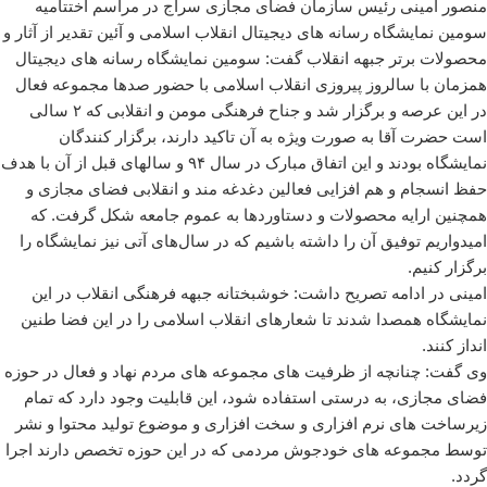
منصور امینی رئیس سازمان فضای مجازی سراج در مراسم اختتامیه
سومین نمایشگاه رسانه های دیجیتال انقلاب اسلامی و آئین تقدیر از آثار و
محصولات برتر جبهه انقلاب گفت: سومین نمایشگاه رسانه های دیجیتال
همزمان با سالروز پیروزی انقلاب اسلامی با حضور صدها مجموعه فعال
در این عرصه و برگزار شد و جناح فرهنگی مومن و انقلابی که ۲ سالی
است حضرت آقا به صورت ویژه به آن تاکید دارند، برگزار کنندگان
نمایشگاه بودند و این اتفاق مبارک در سال ۹۴ و سالهای قبل از آن با هدف
حفظ انسجام و هم افزایی فعالین دغدغه مند و انقلابی فضای مجازی و
همچنین ارایه محصولات و دستاوردها به عموم جامعه شکل گرفت. که
امیدواریم توفیق آن را داشته باشیم که در سال‌های آتی نیز نمایشگاه را
برگزار کنیم.
امینی در ادامه تصریح داشت: خوشبختانه جبهه فرهنگی انقلاب در این
نمایشگاه همصدا شدند تا شعارهای انقلاب اسلامی را در این فضا طنین
انداز کنند.
وی گفت: چنانچه از ظرفیت های مجموعه های مردم نهاد و فعال در حوزه
فضای مجازی، به درستی استفاده شود، این قابلیت وجود دارد که تمام
زیرساخت های نرم افزاری و سخت افزاری و موضوع تولید محتوا و نشر
توسط مجموعه های خودجوش مردمی که در این حوزه تخصص دارند اجرا
گردد.