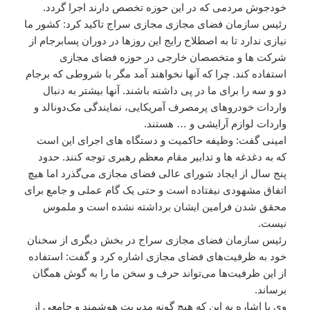
خودجوش مردمی که در این حوزه تخصص دارند اجرا گردد.
رئیس سازمان فضای مجازی مجازی سراج تاکید کرد: کشور ما
نیازی ندارد تا به اصطلاح رایج این روزها در دوران پسابرجام از
شرکت ها و متخصصان خارجی در حوزه فضای مجازی
استفاده کند. چرا که آنها نخواهند آمد مگر با شروطی که برجام
دو و سه را برای ما در پی داشته باشند. آنها بیشتر به دنبال
واردات خودروهای پرمصرف آمریکایی، نمایندگی مک‌دونالد و
واردات لوازم آرایشی و … هستند.
امینی گفت: وظیفه حاکمیت و دستگاه های اجرای این است
که به دغدغه ها و تدابیر مقام معظم رهبری توجه کنند. حدود
پنج سال از ایجاد شورای عالی فضای مجازی می‌گذرد اما هیچ
اتفاق مشهودی نیفتاده است و حتی یک گام عملی و جامع برای
محقق شدن فرامین ایشان برداشته نشده است و ملموس
نیست.
رئیس سازمان فضای مجازی سراج در بخش دیگری از سخنان
خود به ظرفیت‌های فضای مجازی اشاره کرد و گفت: استفاده
از این ظرفیت‌ها می‌تواند حرف و سخن ما را به گوش همگان
برساند.
وی با اشاره به این که هیچ گونه مدیریت هوشمند و جامعی از