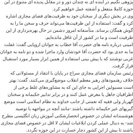
پژوهی نکنیم در آینده ای نه چندان دور و در مقابل پدیده ای متنوع در این
حوزه کاملا منفعل و آشفته عمل خواهیم کرد.
وی در بخش دیگری از سخنان خود به ظرفیت‌های فضای مجازی اشاره
کرد و گفت: استفاده از این ظرفیت‌ها می‌تواند حرف و سخن ما را به
گوش همگان برساند. متأسفانه امروز دشمن در حال بهره‌برداری از این
ظرفیت است و ما در کشور از آن غافل مانده‌ایم.
امینی درباره نامه های حضرت آقا خطاب به جوانان اروپایی گفت: غفلت
ما به حدی بود که حضرت آقا خودشان وارد ماجرا شده و دو نامه به جوانان
غربی نوشتند که با پیش بینی استفاده از همین ابزار بسیار مورد استقبال
قرار گرفت.
رئیس سازمان فضای مجازی سراج در پایان با انتقاد از مسئولانی که
خلاف رهنمودهای رهبر معظم انقلاب موضع‌گیری می‌کنند، گفت: بهتر
است مسیولین اجرایی به جای این که به مشاوره‌های غلط برخی از
اطرافیان جاهل یا مغرض عمل کنند و در برابر تدابیر حکیمانه و سخنان
گهربار ولی فقیه که نعمتی از جانب خداوند به نظام اسلامی است موضع
گیریهای غیر حکیمانه داشته باشند -مانند آنچه در مواجهه با توصیه
هوشمندانه ایشان در خصوص انحصارشکنی آموزش زبان انگلیسی مطرح
شد- به دنبال عملی کردن ابلاغیات ایشان لا اقل در خصوص فضای مجازی
باشند تا بیش از این کشور دچار خسارت در این حوزه نگردد.