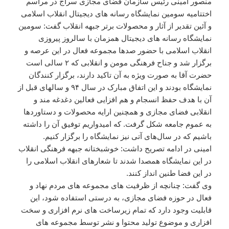
منصور امینی رئیس سازمان فضای مجازی سراج در مراسم
اختتامیه سومین نمایشگاه رسانه های دیجیتال انقلاب اسلامی
و آئین تقدیر از آثار و محصولات برتر جبهه انقلاب گفت: سومین
نمایشگاه رسانه های دیجیتال همزمان با سالروز پیروزی
انقلاب اسلامی با حضور صدها مجموعه فعال در این عرصه و
برگزار شد و جناح فرهنگی مومن و انقلابی که ۲ سالی است
حضرت آقا به صورت ویژه به آن تاکید دارند، برگزار کنندگان
نمایشگاه بودند و این اتفاق مبارک در سال ۹۴ و سالهای قبل از
آن با هدف حفظ انسجام و هم افزایی فعالین دغدغه مند و
انقلابی فضای مجازی و همچنین ارایه محصولات و دستاوردها
به عموم جامعه شکل گرفت. که امیدواریم توفیق آن را داشته
باشیم که در سال‌های آتی نیز نمایشگاه را برگزار کنیم.
امینی در ادامه تصریح داشت: خوشبختانه جبهه فرهنگی انقلاب
در این نمایشگاه همصدا شدند تا شعارهای انقلاب اسلامی را
در این فضا طنین انداز کنند.
وی گفت: چنانچه از ظرفیت های مجموعه های مردم نهاد و
فعال در حوزه فضای مجازی، به درستی استفاده شود، این
قابلیت وجود دارد که تمام زیرساخت های نرم افزاری و سخت
افزاری و موضوع تولید محتوا و نشر توسط مجموعه های