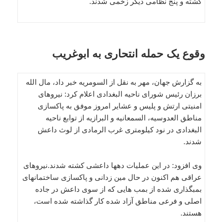
کشته و پنج نظامی دیگر زخمی شدند.
وقوع یک حمله انتحاری به ابوغریب
به گزارش جهان، مهر به نقل از السومریه خبر داد، مال الله
برزان رئیس شورای ناحیه البغدادی اعلام کرد: نیروهای
امنیتی ارتش و پلیس و عشایر امروز موفق به پاکسازی
مناطق العدوسیه، السمعانیه و البرازیه از توابع ناحیه
البغدادی در نود کیلومتری غرب الرمادی از لوث داعش
شدند.
وی افزود: در این عملیات دهها داعشی کشته شدند.نیروهای
عراقی هم اکنون در حال مین زدانی و پاکسازی ساختمانهای
بمبگذاری شده از بمب هایی که از سوی داعش در جاده
اصلی و فرعی مناطق آزاد شده کار گذاشته شده است،
هستند.