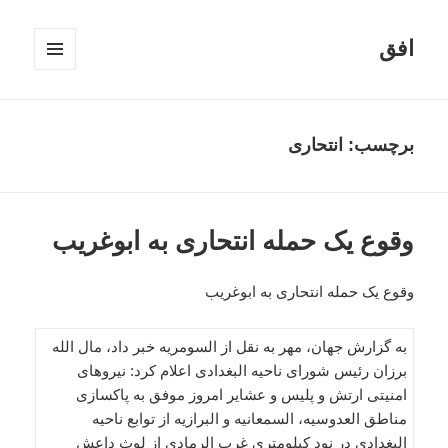
افق
فهرست
و
ابزارک‌ها
برچسب:
انتحاری
وقوع یک حمله انتحاری به ابوغریب
وقوع یک حمله انتحاری به ابوغریب
به گزارش جهان، مهر به نقل از السومریه خبر داد، مال الله
برزان رئیس شورای ناحیه البغدادی اعلام کرد: نیروهای
امنیتی ارتش و پلیس و عشایر امروز موفق به پاکسازی
مناطق العدوسیه، السمعانیه و البرازیه از توابع ناحیه
البغدادی در نود کیلومتری غرب الرمادی از لوث داعش