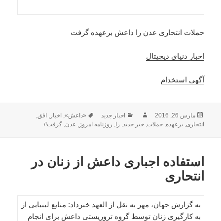
حملات انتحاری عدن را داعش برعهده گرفت
اخبار دنیای دیجیتال
آگهی استخدام
ارسال
نویسنده
دسته‌ها
برچسب‌ها
مارس 26, 2016
اخبار جدید
«داعش»
,
اخبار
,
افق
,
شده
انتحاری
,
برعهده
,
حملات
,
خبر جدید
,
را
,
روزنامه امروز
,
عدن
,
گرفت!/
در
استفاده اجباری داعش از زنان در
انتحاری
به گزارش جهان، مهر به نقل از العهد خبرداد: منابع لیبیایی از
به کارگیری زنان توسط گروه تروریستی داعش برای انجام