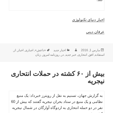
اخبار دنیای تکنولوژی
عرفان دینی
ارسال
نویسنده
دسته‌ها
برچسب‌ها
مارس 1, 2016
اخبار جدید
«داعش»
,
اجباری
,
اخبار
,
از
,
شده
استفاده
,
افق
,
انتحاری
,
خبر جدید
,
در
,
روزنامه امروز
,
زنان
در
بیش از ۶۰ کشته در حملات انتحاری
نیجریه
به گزارش جهان، تسنیم به نقل از رویترز خبرداد: یک منبع
نظامی و یک منبع در ستاد بحران نیجریه گفتند که بیش از 60
نفر در دو حمله انتحاری به اردوگاه آوارگان در شمال نیجریه