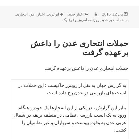
ارسال
نویسنده
دسته‌ها
برچسب‌ها
می 12, 2016
اخبار جدید
ابوغریب
,
اخبار
,
افق
,
انتحاری
,
شده
به
,
حمله
,
خبر جدید
,
روزنامه امروز
,
وقوع
,
یک
در
حملات انتحاری عدن را داعش
برعهده گرفت
حملات انتحاری عدن را داعش برعهده گرفت
به گزارش جهان به نقل از رویترز حاکیست : این حملات در
ایست های بازرسی در عدن رخ داده است .
بنابر این گزارش ، در یکی از این انفجارها یک خودرو هنگام
ورود به یک ایست بازرسی نظامی در منطقه بریقه در شمال
غربی عدن به وقوع پیوست و سربازان و غیر نظامیان را
کشت.