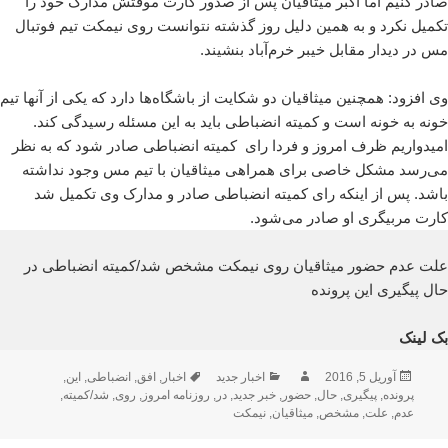
صادر کنیم اما اکبر میثاقیان پس از صدور کارت موقتش مدارک خود را
تکمیل نکرد و به همین دلیل روز گذشته نتوانست روی نیمکت تیم فوتبال
مس در دیدار مقابل خیبر خرم‌آباد بنشیند.
وی افزود: همچنین میثاقیان دو شکایت از باشگاه‌ها دارد که یکی از آنها تیم
خونه به خونه است و کمیته انضباطی باید به این مسئله رسیدگی کند.
امیدواریم ظرف امروز و فردا رای کمیته انضباطی صادر شود که به نظر
می‌رسد مشکل خاصی برای همراهی میثاقیان با تیم مس وجود نداشته
باشد. پس از اینکه رای کمیته انضباطی صادر و مدارک وی تکمیل شد
کارت مربیگری او صادر می‌شود.
علت عدم حضور میثاقیان روی نیمکت مشخص شد/کمیته انضباطی در
حال پیگیری این پرونده
بک لینک
ارسال
نویسنده
دسته‌ها
برچسب‌ها
آوریل 5, 2016
اخبار جدید
اخبار
,
افق
,
انضباطی
,
این
,
شده
پرونده
,
پیگیری
,
حال
,
حضور
,
خبر جدید
,
در
,
روزنامه امروز
,
روی
,
شد/کمیته
,
در
عدم
,
علت
,
مشخص
,
میثاقیان
,
نیمکت