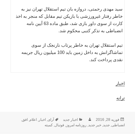
سید مهدی رحمتی، دروازه بان تیم استقلال تهران نیز به
خاطر رفتار غیرورزشی با بازیکن تیم مقابل که منجر به اخذ
کارت از سوی داور بازی شد، طبق ماده 63 آیین نامه
انضباطی به تذکر کتبی محکوم شد.
تیم استقلال تهران به خاطر پرتاب نارنجک از سوی
تماشاگرانش به داخل زمین باید 100 میلیون ریال جریمه
نقدی پرداخت کند.
اخبار
ترانه
ارسال
نویسنده
دسته‌ها
برچسب‌ها
فوریه 28, 2016
اخبار جدید
آرای
,
اخبار
,
اعلام
,
افق
,
شده
انضباطی
,
جدید
,
خبر جدید
,
روزنامه امروز
,
فوتبال
,
کمیته
در