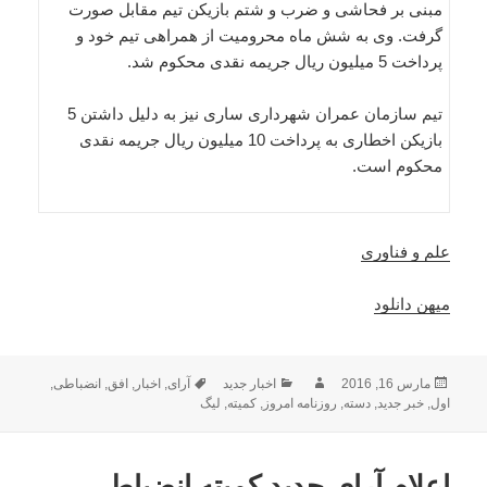
مبنی بر فحاشی و ضرب و شتم بازیکن تیم مقابل صورت
گرفت. وی به شش ماه محرومیت از همراهی تیم خود و
پرداخت 5 میلیون ریال جریمه نقدی محکوم شد.
تیم سازمان عمران شهرداری ساری نیز به دلیل داشتن 5
بازیکن اخطاری به پرداخت 10 میلیون ریال جریمه نقدی
محکوم است.
علم و فناوری
میهن دانلود
ارسال
نویسنده
دسته‌ها
برچسب‌ها
مارس 16, 2016
اخبار جدید
آرای
,
اخبار
,
افق
,
انضباطی
,
شده
اول
,
خبر جدید
,
دسته
,
روزنامه امروز
,
کمیته
,
لیگ
در
اعلام آرای جدید کمیته انضباطی