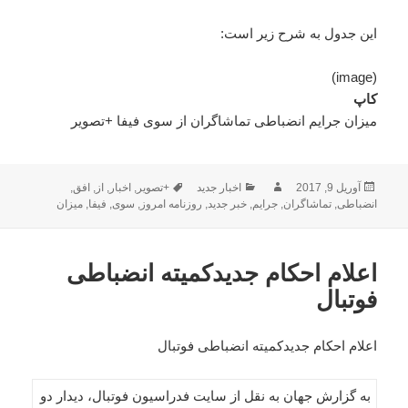
این جدول به شرح زیر است:
(image)
کاپ
میزان جرایم انضباطی تماشاگران از سوی فیفا +تصویر
ارسال
نویسنده
دسته‌ها
برچسب‌ها
آوریل 9, 2017
اخبار جدید
+تصویر
,
اخبار
,
از
,
افق
,
شده
انضباطی
,
تماشاگران
,
جرایم
,
خبر جدید
,
روزنامه امروز
,
سوی
,
فیفا
,
میزان
در
اعلام احکام جدیدکمیته انضباطی
فوتبال
اعلام احکام جدیدکمیته انضباطی فوتبال
به گزارش جهان به نقل از سایت فدراسیون فوتبال، دیدار دو