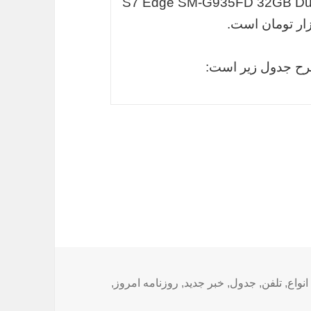
مراه سامسونگ مدل “S7 Edge SM-G935FD 32GB Dual SIM
شرح جدول زیر است:
انواع
,
تلفن
,
جدول
,
خبر جدید
,
روزنامه امروز
,