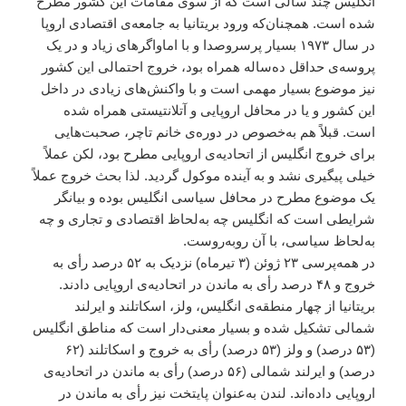
انگلیس چند سالی است که از سوی مقامات این کشور مطرح
شده است. همچنان‌که ورود بریتانیا به جامعه‌ی اقتصادی اروپا
در سال ۱۹۷۳ بسیار پرسروصدا و با اماواگرهای زیاد و در یک
پروسه‌ی حداقل ده‌ساله همراه بود، خروج احتمالی این کشور
نیز موضوع بسیار مهمی است و با واکنش‌های زیادی در داخل
این کشور و یا در محافل اروپایی و آتلانتیستی همراه شده
است. قبلاً هم به‌خصوص در دوره‌ی خانم تاچر، صحبت‌هایی
برای خروج انگلیس از اتحادیه‌ی اروپایی مطرح بود، لکن عملاً
خیلی پیگیری نشد و به آینده موکول گردید. لذا بحث خروج عملاً
یک موضوع مطرح در محافل سیاسی انگلیس بوده و بیانگر
شرایطی است که انگلیس چه به‌لحاظ اقتصادی و تجاری و چه
به‌لحاظ سیاسی، با آن روبه‌روست.
در همه‌پرسی ۲۳ ژوئن (۳ تیرماه) نزدیک به ۵۲ درصد رأی به
خروج و ۴۸ درصد رأی به ماندن در اتحادیه‌ی اروپایی دادند.
بریتانیا از چهار منطقه‌ی انگلیس، ولز، اسکاتلند و ایرلند
شمالی تشکیل شده و بسیار معنی‌دار است که مناطق انگلیس
(۵۳ درصد) و ولز (۵۳ درصد) رأی به خروج و اسکاتلند (۶۲
درصد) و ایرلند شمالی (۵۶ درصد) رأی به ماندن در اتحادیه‌ی
اروپایی داده‌اند. لندن به‌عنوان پایتخت نیز رأی به ماندن در