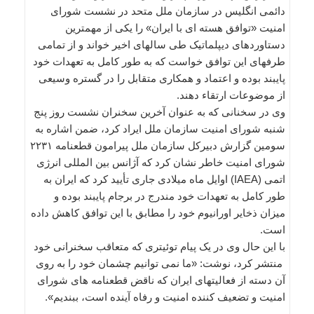
دائمی انگلیس در سازمان ملل متحد در نشست شورای
امنیت «توافق هسته ای با ایران» را یکی از مهمترین
دستاوردهای دیپلماتیک طی سالهای اخیر خواند و از تمامی
طرفهای این توافق خواست که به طور کامل به تعهدات خود
پایبند بوده و اعتماد و همکاری متقابل را در گستره وسیعی
از موضوعات ارتقاء دهند.
وی در سخنانی که به عنوان آخرین سخنران نشست روز پنج
شنبه شورای امنیت سازمان ملل ایراد کرد، ضمن اشاره به
سومین گزارش دبیرکل سازمان ملل پیرامون قطعنامه ۲۲۳۱
شورای امنیت خاطر نشان کرد که آژانس بین المللی انرژی
اتمی (IAEA) اوایل ماه میلادی جاری تأیید کرد که ایران به
طور کامل به تعهدات خود مندرج در برجام پایبند بوده و
میزان ذخایر اورانیوم خود را مطابق با این توافق کاهش داده
است.
با این حال وی در یک پیام توئیتری که متعاقب سخنرانی خود
منتشر کرد، نوشت: «ما نمی توانیم چشمان خود را به روی
آن دسته از فعالیتهای ایران که ناقض قطعنامه های شورای
امنیت و تضعیف کننده امنیت و رفاه آینده است، ببندیم».