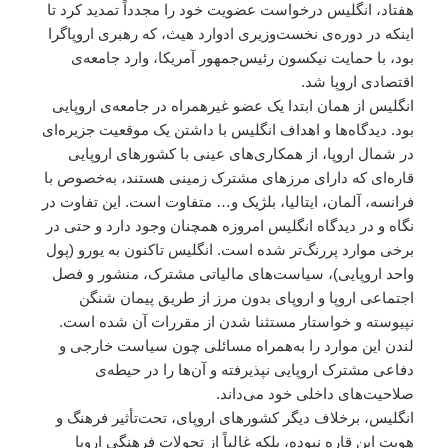
هفتاد، انگلیس درخواست عضویت خود را مجدداً تمدید کرد تا
اینکه در دوره‌ی نخست‌وزیری ادوارد هیث، که رهبری اروپاگرا
بود، با حمایت نیکسون رئیس‌جمهور آمریکا، وارد جامعه‌ی
اقتصادی اروپا شد.
انگلیس از همان ابتدا یک عضو غیرهمراه در جامعه‌ی اروپایی
بود. دیدگاه‌ها و اهداف انگلیس با داشتن یک موقعیت جزیره‌ای
در شمال اروپا، از همکاری‌های عینی با کشورهای اروپایی
قاره‌ای که دارای مرزهای مشترک زمینی هستند، به‌خصوص با
فرانسه، آلمان، ایتالیا، بلژیک و… متفاوت است. این تفاوت در
نگاه و در دیدگاه انگلیس امروزه همچنان وجود دارد و حتی در
برخی موارد پررنگ‌تر شده است. انگلیس تاکنون به یورو (پول
واحد اروپایی)، سیاست‌های مالیاتی مشترک، منشور و فصل
اجتماعی اروپا و اروپای بدون مرز از طریق پیمان شنگن
نپیوسته و خواستار مستثنا شدن از مقررات آن شده است.
لندن این موارد را به‌همراه مسائلی چون سیاست خارجی و
دفاعی مشترک اروپایی نپذیرفته و آن‌ها را در حیطه‌ی
صلاحیت‌های داخلی خود می‌داند.
انگلیس، برخلاف دیگر کشورهای اروپای، تحت‌تأثیر فرهنگ و
هویت این قاره نبوده، بلکه غالباً از تحولات فرهنگی اروپا