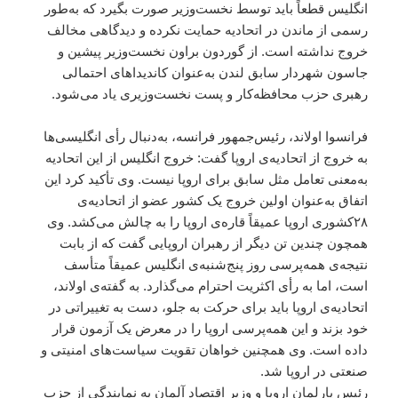
انگلیس قطعاً باید توسط نخست‌وزیر صورت بگیرد که به‌طور
رسمی از ماندن در اتحادیه حمایت نکرده و دیدگاهی مخالف
خروج نداشته است. از گوردون براون نخست‌وزیر پیشین و
جاسون شهردار سابق لندن به‌عنوان کاندیداهای احتمالی
رهبری حزب محافظه‌کار و پست نخست‌وزیری یاد می‌شود.
فرانسوا اولاند، رئیس‌جمهور فرانسه، به‌دنبال رأی انگلیسی‌ها
به خروج از اتحادیه‌ی اروپا گفت: خروج انگلیس از این اتحادیه
به‌معنی تعامل مثل سابق برای اروپا نیست. وی تأکید کرد این
اتفاق به‌عنوان اولین خروج یک کشور عضو از اتحادیه‌ی
۲۸کشوری اروپا عمیقاً قاره‌ی اروپا را به چالش می‌کشد. وی
همچون چندین تن دیگر از رهبران اروپایی گفت که از بابت
نتیجه‌ی همه‌پرسی روز پنج‌شنبه‌ی انگلیس عمیقاً متأسف
است، اما به رأی اکثریت احترام می‌گذارد. به گفته‌ی اولاند،
اتحادیه‌ی اروپا باید برای حرکت به جلو، دست به تغییراتی در
خود بزند و این همه‌پرسی اروپا را در معرض یک آزمون قرار
داده است. وی همچنین خواهان تقویت سیاست‌های امنیتی و
صنعتی در اروپا شد.
رئیس پارلمان اروپا و وزیر اقتصاد آلمان به نمایندگی از حزب