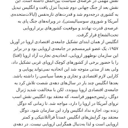
نقش مهمی در عرصه‌ی سیاست بین‌الملل داشته است. این
نقش بعد از جنگ جهانی دوم شدیداً تنزل یافت و انگلیس تبدیل
به کشوری درجه‌دوم شد و قدرت‌های تازه‌نفس (ایالات‌متحده‌ی
آمریکا و شوروی سوسیالیستی)، در ویرانه‌های جنگ پای به
عرصه‌ی قدرت نهادند و موقعیت کشورهای برتر اروپایی
تحت‌الشعاع قرار گرفت.
انگلیس از همان ابتدای تشکیل جامعه‌ی اقتصادی اروپا در آوریل
۱۹۵۷، یک عضو غیرمنسجم در جامعه‌ی‌ اروپایی بود و در برابر
این سازمان نوظهور اروپایی، اتحادیه‌ی تجارت آزاد اروپا (افتا)
را با حضور برخی از کشورهای کوچک اروپای غربی تشکیل داد،
ولی بعد از مدتی متوجه شد این اتحادیه نمی‌تواند پویایی و
کارایی لازم اقتصادی و تجاری و بعضاً سیاسی را داشته باشد.
بعدها انگلیس چند بار در سال‌های دهه‌ی شصت تلاش کرد به
جامعه‌ی اقتصادی اروپا بپیوندد، لکن با مخالفت شدید ژنرال
دوگل، رئیس‌جمهور فرانسه، که معتقد بود انگلیس نقش اسب
تروای آمریکا در اروپا را دارد، مواجه شد. تا زمانی که دوگل
زنده بود، اجازه نداد انگلیس وارد این سازمان شود. دوگل
معتقد بود گرایش‌های انگلیس عمدتاً فراآتلانتیکی و کمتر
اروپایی است و لذا به‌دنبال همگرایی اروپایی نیست. در دهه‌ی