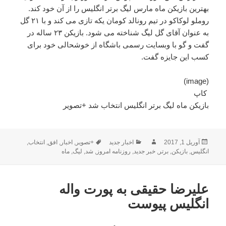
بهترین بازیکن ماه مارس لیگ برتر انگلیس را از آن خود کند.
روملو لوکاکو در تیم رونالد کومان یکه تازی می کند و با ۲۱ گل
به عنوان آقای گل لیگ شناخته می شود. بازیکن ۲۳ ساله در
گفت و گو با وبسایت رسمی باشگاه از خوشحالی خود برای
کسب این جایزه گفت.
(image)
کاپ
بازیکن ماه لیگ برتر انگلیس انتخاب شد +تصویر
ارسال
نویسنده
دسته‌ها
برچسب‌ها
آوریل 1, 2017
اخبار جدید
+تصویر
,
اخبار
,
افق
,
انتخاب
,
شده
انگلیس
,
بازیکن
,
برتر
,
خبر جدید
,
روزنامه امروز
,
شد
,
لیگ
,
ماه
در
علیرضا حقیقی به پورت واله
انگلیس پیوست