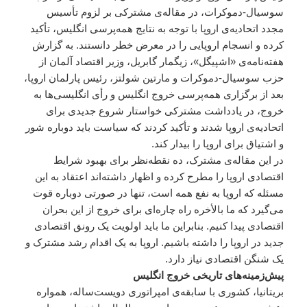
سوسیال-دموکرات، در مقاله‌ی مشترکی بر لزوم تأسیس
مجدد اتحادیه‌ی اروپا با توجه به نتایج همه‌پرسی انگلیس، تأکید
کرده و انسجام اروپایی را در معرض خطر دانستند. به گزارش
هفته‌نامه‌ی «اشپیگل»، زیگمار گابریل، وزیر اقتصاد آلمان از
حزب سوسیال-دموکرات و مارتین شولتز، رئیس پارلمان اروپا،
بعد از برگزاری همه‌پرسی خروج انگلیس و رأی انگلیسی‌ها به
خروج، در یادداشت مشترکی خواستار شروع جدیدی برای
اتحادیه‌ی اروپا شدند و تأکید کردند که سیاست باید دوباره شور
و اشتیاق برای اروپا را بیدار کند.
در این مقاله‌ی مشترک، ده نقطه‌نظر برای بهبود شرایط
اقتصادی اروپا را مطرح کرده و اظهار داشته‌اند اعتقاد به این
مسئله که اروپا به نفع همه است، تنها در صورتی دوباره قوت
می‌گیرد که ما بالأخره راه چاره‌ای برای خروج از این بحران
اقتصادی پیدا کنیم. بنابراین ما باید اولویت یک رونق اقتصادی
جدید در اروپا را داشته باشیم. اروپا به یک اقدام رشد مشترک و
یک شنگن اقتصادی نیاز دارد.
پیش‌زمینه‌های تاریخی خروج انگلیس
بریتانیا، کشوری با سابقه‌ی امپراتوری دویست‌ساله، همواره