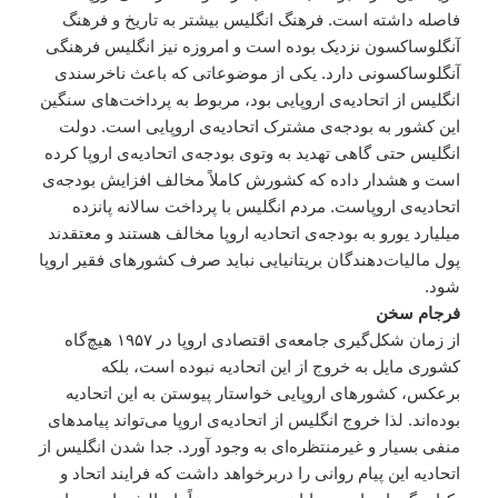
فاصله داشته است. فرهنگ انگلیس بیشتر به تاریخ و فرهنگ
آنگلوساکسون نزدیک بوده است و امروزه نیز انگلیس فرهنگی
آنگلوساکسونی دارد. یکی از موضوعاتی که باعث ناخرسندی
انگلیس از اتحادیه‌ی اروپایی بود، مربوط به پرداخت‌های سنگین
این کشور به بودجه‌ی مشترک اتحادیه‌ی اروپایی است. دولت
انگلیس حتی گاهی تهدید به وتوی بودجه‌ی اتحادیه‌ی اروپا کرده
است و هشدار داده که کشورش کاملاً مخالف افزایش بودجه‌ی
اتحادیه‌ی اروپاست. مردم انگلیس با پرداخت سالانه پانزده
میلیارد یورو به بودجه‌ی اتحادیه اروپا مخالف هستند و معتقدند
پول مالیات‌دهندگان بریتانیایی نباید صرف کشورهای فقیر اروپا
شود.
فرجام سخن
از زمان شکل‌گیری جامعه‌ی اقتصادی اروپا در ۱۹۵۷ هیچ‌گاه
کشوری مایل به خروج از این اتحادیه نبوده است، بلکه
برعکس، کشورهای اروپایی خواستار پیوستن به این اتحادیه
بوده‌اند. لذا خروج انگلیس از اتحادیه‌ی اروپا می‌تواند پیامدهای
منفی بسیار و غیرمنتظره‌ای به ‌وجود آورد. جدا شدن انگلیس از
اتحادیه این پیام روانی را دربرخواهد داشت که فرایند اتحاد و