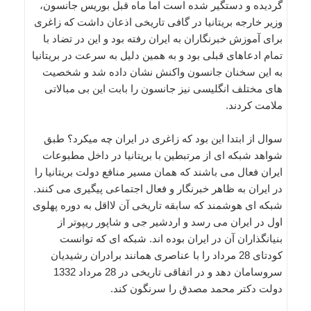
گردیده و دستگیر شده است اما ماه قبل بوریس جانسون،
وزیر خارجه بریتانیا در گافی تاریخی اذعان داشت که زاغری
برای آموزش خبرنگاران به ایران رفته بود و این در تضاد با
تمام ادعاهای قبلی بود و به همین دلیل به سرعت در بریتانیا
به این سخنان جانسون واکنش نشان داده شد و شخصیت
های مختلف انگلیسی نیز جانسون را بابت این بی مبالاتی
ملامت کردند.
سوال از ابتدا این بود که زاغری در ایران چه میکرد؟ طبق
شواهد شبکه ای از مرتبطین با بریتانیا در داخل مطبوعات
ایران فعال می باشند که همان مسیر منافع دولت بریتانیا را
در ایران به ظاهر خبرنگار و فعال اجتماعی پیگیری می کنند.
شبکه ای هوشمند که سابقه تاریخی آن لااقل به دوره پهلوی
اول در ایران می رسد و اردشیر جی و شاپور ریپوتر از
بنیانگذاران آن در ایران بوده اند. شبکه ای که توانست
کودتای 28 مرداد را با عناصری همانند برادران رشیدیان
سروسامان دهد و در اتفاقی تاریخی در 28 مرداد 1332
دولت دکتر محمد مصدق را سرنگون کند.