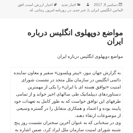
ارسال
نویسنده
دسته‌ها
برچسب‌ها
دسامبر 9, 2017
اخبار جدید
اخبار
,
ارزش
,
است
,
افق
,
شده
الماس
,
انگلیس
,
ایران
,
با
,
خبر جدید
,
در
,
روزنامه امروز
,
زندانی
,
که
در
مواضع دوپهلوی انگلیس درباره
ایران
مواضع دوپهلوی انگلیس درباره ایران
به گزارش جهان نیوز، «پیتر ویلسون» سفیر و معاون نماینده
دائمی انگلیس در سازمان ملل متحد در نشست شورای
امنیت «توافق هسته ای با ایران» را یکی از مهمترین
دستاوردهای دیپلماتیک طی سالهای اخیر خواند و از تمامی
طرفهای این توافق خواست که به طور کامل به تعهدات خود
پایبند بوده و اعتماد و همکاری متقابل را در گستره وسیعی
از موضوعات ارتقاء دهند.
وی در سخنانی که به عنوان آخرین سخنران نشست روز پنج
شنبه شورای امنیت سازمان ملل ایراد کرد، ضمن اشاره به