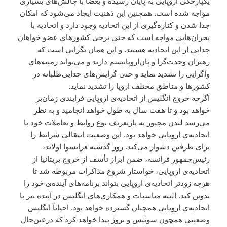
یکپارچگی اروپایی به پایان رسیده و بعضاً با چالش‌های بسیاری
مواجه شده است. همچنین این ذهنیت ایجاد می‌شود که امکان
جدا شدن و کناره‌گیری از این اتحادیه وجود دارد و اتحادیه با
بحران‌هایی مواجه است که حتی برخی کشورهای عضو خواهان
جدایی از این اتحادیه هستند. و این همان نگرانی است که
رهبران وحدت‌گرا و پان‌اروپانیسم دارند و می‌تواند زمینه‌های
واگرایی را تشدید نماید و حتی گرایش‌های جدایی‌طلبانه در
کشورها و مناطق مختلف اروپا را تشدید نماید.
اگرچه خروج انگلیس از اتحادیه‌ی اروپایی فرایندی زمان‌بر
خواهد بود و تا هفت سال به طول خواهد انجامید و به نظر
می‌رسد لندن مجبور به بازتعریف نوع روابط و تعاملات خود با
اتحادیه‌ی اروپایی خواهد بود. این وضعیت انتقالی شرایط را
برای طرفین دشوار می‌کند. روز گذشته فرانسوا اولاند،
رئیس‌جمهور فرانسه، ضمن ابراز تأسف از خروج بریتانیا از
اتحادیه‌ی اروپایی، خواستار شروع مذاکرات مربوطه شد تا
هرچه زودتر اتحادیه‌ی اروپایی بتواند برنامه‌های آینده‌ی خود را
تدوین کند. البته مناسبات و همکاری‌های انگلیس در آینده نیز با
اتحادیه‌ی اروپایی همچنان گسترده خواهد بود. احیاناً انگلیس
وضعیتی همچون سوئیس و نروژ پیدا خواهد کرد که درعین‌حال