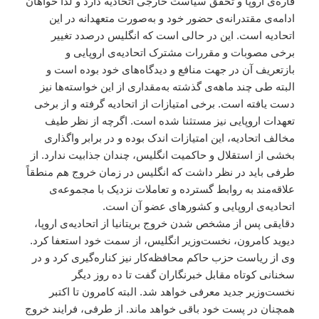
قاره‌ی اروپا و تحقق سیاست خارجی اتحادیه دارد و لذا خواهان
ادامه‌ی مقتدرانه‌ی حضور خود و به‌صورت متعهدانه در این
اتحادیه است. این در حالی است که انگلیس درصدد تغییر
برخی مصوبات و مقررات مشترک اتحادیه‌ی اروپایی و
بازتعریف آن در جهت منافع و دیدگاه‌های خود بوده است و
البته طی چند ماهه‌ی گذشته به‌مقداری از این خواسته‌ها نیز
دست یافته است. برخی امتیازات از اتحادیه گرفته و از برخی
تعهدات اروپایی نیز مستثنا شده است. اگرچه از نظر طیف
مخالف اتحادیه، این امتیازات اندک بوده و در برابر واگذاری
بخشی از استقلال و حاکمیت انگلیس، چندان جذابیت ندارد. از
طرفی باید در نظر داشت که انگلیس در زمان خروج هم منطقاً
علاقه‌مند به روابط گسترده و تعاملات نزدیک با مجموعه‌ی
اتحادیه‌ی اروپایی و کشورهای عضو آن است.
دقایقی پس از مشخص شدن خروج بریتانیا از اتحادیه‌ی اروپا،
دیوید کامرون، نخست‌وزیر انگلیس، از سمت خود استعفا کرد.
وی از ریاست حزب حاکم محافظه‌کار نیز کناره‌گیری کرد و در
سخنانی کوتاه مقابل خبرنگاران گفت تا ده روز دیگر
نخست‌وزیر جدید معرفی خواهد شد. البته کامرون تا اکتبر
همچنان در پست خود باقی خواهد ماند. از طرفی، فرایند خروج