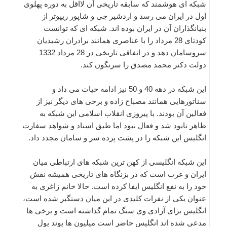
شبکه ای هوشمند که سابقه تاریخی آن لااقل به دوره پهلوی
اول در ایران می رسد و اردشیر جی و شاپور ریپوتر از
بنیانگذاران آن در ایران بوده اند. شبکه ای که توانست
کودتای 28 مرداد را با عناصری همانند برادران رشیدیان
سروسامان دهد و در اتفاقی تاریخی در 28 مرداد 1332
دولت دکتر محمد مصدق را سرنگون کند.
این شبکه در دهه 40 و 50 نیز ادامه حیات می داد و
سناتورهایی همانند مصباح زاده و برخی های دیگر نیز از
فعالین آن بودند. با پیروزی انقلاب اسلامی این شبکه به
ظاهر نابود شد و فعال نبود اما طبق اسناد و شواهد سفارت
انگلیس این شبکه را در پشت پرده سر و سامان مجدد داد.
این شبکه انگلیسی از کهن ترین شبکه های ارتباطی میان
ایران و غرب است که در بزنگاه های تاریخی همیشه نقش
خود را به نفع انگلیس ایفا کرده است. حالا خانم زاغری به
عنوان یکی از نفرات کلیدی در این میان دستگیر شده است،
انگلیس برای آزادی وی سنگ تمام گذاشته است و برخی ها
مدعی شده اند انگلیس حاضر است میلیون ها پوند پول