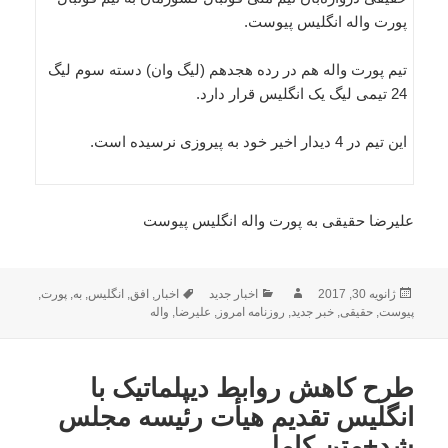
پورت واله انگلیس پیوست.
تیم پورت واله هم در رده هجدهم (لیگ وان) دسته سوم لیگ
24 تیمی لیگ یک انگلیس قرار دارد.
این تیم در 4 دیدار اخیر خود به پیروزی نرسیده است.
علیرضا حقیقی به پورت واله انگلیس پیوست
ارسال
نویسنده
دسته‌ها
برچسب‌ها
ژانویه 30, 2017
اخبار جدید
اخبار
,
افق
,
انگلیس
,
به
,
پورت
,
شده
پیوست
,
حقیقی
,
خبر جدید
,
روزنامه امروز
,
علیرضا
,
واله
در
طرح کاهش روابط دیپلماتیک با
انگلیس تقدیم هیأت رئیسه مجلس
شد+متن کامل