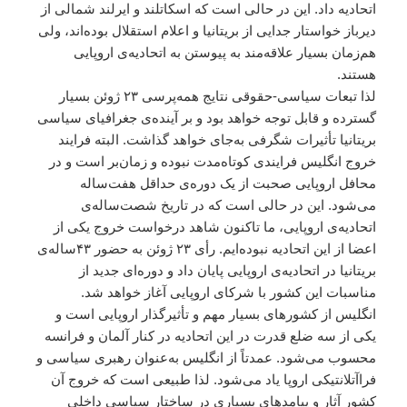
اتحادیه داد. این در حالی است که اسکاتلند و ایرلند شمالی از
دیرباز خواستار جدایی از بریتانیا و اعلام استقلال بوده‌اند، ولی
هم‌زمان بسیار علاقه‌مند به پیوستن به اتحادیه‌ی اروپایی
هستند.
لذا تبعات سیاسی-حقوقی نتایج همه‌پرسی ۲۳ ژوئن بسیار
گسترده و قابل توجه خواهد بود و بر آینده‌ی جغرافیای سیاسی
بریتانیا تأثیرات شگرفی به‌جای خواهد گذاشت. البته فرایند
خروج انگلیس فرایندی کوتاه‌مدت نبوده و زمان‌بر است و در
محافل اروپایی صحبت از یک دوره‌ی حداقل هفت‌ساله
می‌شود. این در حالی است که در تاریخ شصت‌ساله‌ی
اتحادیه‌ی اروپایی، ما تاکنون شاهد درخواست خروج یکی از
اعضا از این اتحادیه نبوده‌ایم. رأی ۲۳ ژوئن به حضور ۴۳ساله‌ی
بریتانیا در اتحادیه‌ی اروپایی پایان داد و دوره‌ای جدید از
مناسبات این کشور با شرکای اروپایی آغاز خواهد شد.
انگلیس از کشورهای بسیار مهم و تأثیرگذار اروپایی است و
یکی از سه ضلع قدرت در این اتحادیه در کنار آلمان و فرانسه
محسوب می‌شود. عمدتاً از انگلیس به‌عنوان رهبری سیاسی و
فراآتلانتیکی اروپا یاد می‌شود. لذا طبیعی است که خروج آن
کشور آثار و پیامدهای بسیاری در ساختار سیاسی داخلی