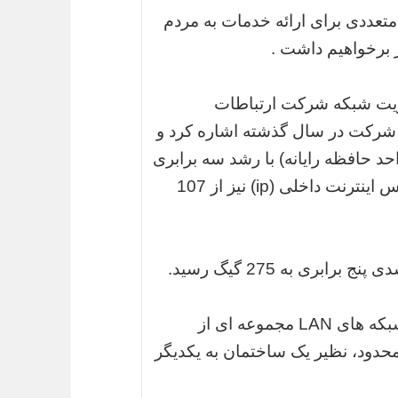
متعددی برای ارائه خدمات به مردم
 برخواهیم داشت .
یریت شبکه شرکت ارتباطات
 شرکت در سال گذشته اشاره کرد و
اند از 200 گیگابیت (واحد حافظه رایانه) با رشد سه برابری
به 600 گیگابیت افزایش یافت و ظرفیت آدرس اینترنت داخلی (ip) نیز از 107
اترنت یک تکنولوژی محلی (LAN) است.در شبکه های LAN مجموعه ای از
حدود، نظیر یک ساختمان به یکدیگر