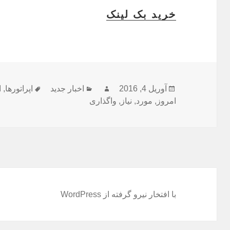
خرید بک لینک
ارسال
نویسنده
دسته‌ها
برچسب‌ها
آوریل 4, 2016
اخبار جدید
اپراتورها
,
ا
شده
امروز
,
مورد
,
نیاز
,
واگذاری
در
با افتخار نیرو گرفته از WordPress