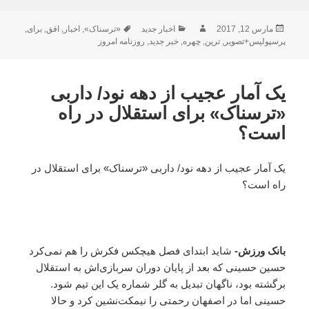
ارسال
نویسنده
دسته‌ها
برچسب‌ها
مارس 12, 2017
اخبار جدید
«ترسناک»
,
اخبار
,
افق
,
برای
,
شده
پرسپولیس+تصویر
,
ترین
,
چهره
,
خبر جدید
,
روزنامه امروز
در
یک آمار عجیب از دهه نود/ داربی
«ترسناک» برای استقلال در راه
است؟
یک آمار عجیب از دهه نود/ داربی «ترسناک» برای استقلال در
راه است؟
بانک ورزش-
شاید ابتدای فصل هیچکس فکرش را هم نمی‌کرد
حسین حسینی که بعد از پایان دوران سربازی‌اش به استقلال
برگشته بود، ناگهان تبدیل به گلر شماره یک این تیم شود.
حسینی اما در اصفهان رحمتی را نیمکت‌نشین کرد و حالا