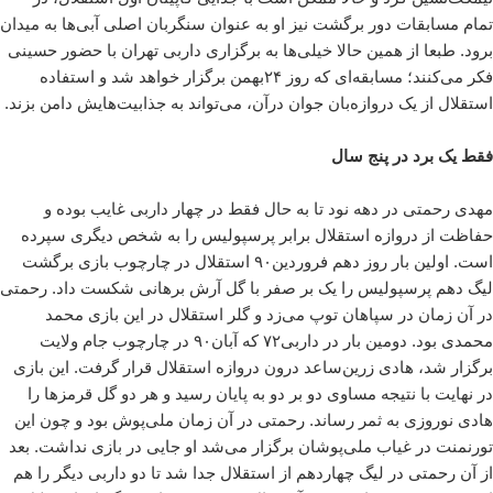
تمام مسابقات دور برگشت نیز او به عنوان سنگربان اصلی آبی‌ها به میدان
برود. طبعا از همین حالا خیلی‌ها به برگزاری داربی تهران با حضور حسینی
فکر می‌کنند؛ مسابقه‌ای که روز ۲۴بهمن برگزار خواهد شد و استفاده
استقلال از یک دروازه‌بان جوان درآن، می‌تواند به جذابیت‌هایش دامن بزند.
فقط یک برد در پنج سال
مهدی رحمتی در دهه نود تا به حال فقط در چهار داربی غایب بوده و
حفاظت از دروازه استقلال برابر پرسپولیس را به شخص دیگری سپرده
است. اولین بار روز دهم فروردین۹۰ استقلال در چارچوب بازی برگشت
لیگ دهم پرسپولیس را یک بر صفر با گل آرش برهانی شکست داد. رحمتی
در آن زمان در سپاهان توپ می‌زد و گلر استقلال در این بازی محمد
محمدی بود. دومین بار در داربی۷۲ که آبان۹۰ در چارچوب جام ولایت
برگزار شد، هادی زرین‌ساعد درون دروازه استقلال قرار گرفت. این بازی
در نهایت با نتیجه مساوی دو بر دو به پایان رسید و هر دو گل قرمزها را
هادی نوروزی به ثمر رساند. رحمتی در آن زمان ملی‌پوش بود و چون این
تورنمنت در غیاب ملی‌پوشان برگزار می‌شد او جایی در بازی نداشت. بعد
از آن رحمتی در لیگ چهاردهم از استقلال جدا شد تا دو داربی دیگر را هم