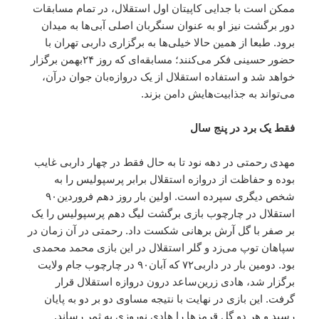
ممکن است با جدایی کاپیتان اول استقلال، در تمام مسابقات
دور برگشت نیز او به عنوان سنگربان اصلی آبی‌ها به میدان
برود. طبعا از همین حالا خیلی‌ها به برگزاری داربی تهران با
حضور حسینی فکر می‌کنند؛ مسابقه‌ای که روز ۲۴بهمن برگزار
خواهد شد و استفاده استقلال از یک دروازه‌بان جوان درآن،
می‌تواند به جذابیت‌هایش دامن بزند.
فقط یک برد در پنج سال
مهدی رحمتی در دهه نود تا به حال فقط در چهار داربی غایب
بوده و حفاظت از دروازه استقلال برابر پرسپولیس را به
شخص دیگری سپرده است. اولین بار روز دهم فروردین۹۰
استقلال در چارچوب بازی برگشت لیگ دهم پرسپولیس را یک
بر صفر با گل آرش برهانی شکست داد. رحمتی در آن زمان در
سپاهان توپ می‌زد و گلر استقلال در این بازی محمد محمدی
بود. دومین بار در داربی۷۲ که آبان۹۰ در چارچوب جام ولایت
برگزار شد، هادی زرین‌ساعد درون دروازه استقلال قرار
گرفت. این بازی در نهایت با نتیجه مساوی دو بر دو به پایان
رسید و هر دو گل قرمزها را هادی نوروزی به ثمر رساند.