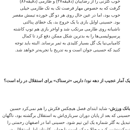
خوب گلزنی را از رضاییان (دقیقه۲۷) و طارمی (دقیقه۸۶)
گرفت که به خصوص مهار فرصت تک به تک طارمی خیلی
خوب بود، اما در عین حال روی هر دو گل خورده تیمش مقصر
بود. حسینی اوایل بازی با یک خروج بد، یک خطای پنالتی
ناشیانه روی طارمی مرتکب شد و اواخر بازی هم توپ کاشته
پرسپولیسی‌ها را به بدترین شکل ممکن دفع کرد تا کمال
کامیابی‌نیا یک گل بسیار کلیدی به ثمر برساند. البته باید توجه
کنید که حسینی جوان است و به تدریح با تجربه‌تر خواهد شد.
یک آمار عجیب از دهه نود/ داربی «ترسناک» برای استقلال در راه است؟
بانک ورزش-
شاید ابتدای فصل هیچکس فکرش را هم نمی‌کرد حسین
حسینی که بعد از پایان دوران سربازی‌اش به استقلال برگشته بود، ناگهان
تبدیل به گلر شماره یک این تیم شود. حسینی اما در اصفهان رحمتی را
نیمکت‌نشین کرد و حالا ممکن است با جدایی کاپیتان اول استقلال، در