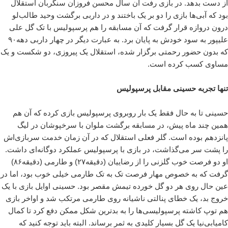
از دست بدهد. در بازی رفت آن سال محسن فروزان سنگربان استقلال
بود که آبی‌ها بازی را دو بر یک باختند و در داربی برگشت وحید طالب‌لو
درون دروازه قرار گرفت که آن مسابقه را هم پرسپولیس با تک گل علی
علیپور به سود خودش به پایان برد. به عبارت دیگر در چهار داربی دهه۹۰
که بدون حضور رحمتی برگزار شده، استقلال یک پیروزی، دو شکست و یک
مساوی کسب کرده است.
تنها تجربه حسینی مقابل پرسپولیس
حسینی تا به حال فقط یک بار روبروی پرسپولیس بازی کرده که آن هم
همین چند ماه پیش، در مسابقه برگشت ملوان با سرخپوشان در لیگ
پانزدهم بوده است. گلر فعلی استقلال که در آن زمان خدمت سربازی‌اش
را پشت سر می‌گذاشت، در بازی با پرسپولیس عملکرد دوگانه‌ای داشت.
او دو فرصت خوب گلزنی را از رضاییان (دقیقه۲۷) و طارمی (دقیقه۸۶)
گرفت که به خصوص مهار فرصت تک به تک طارمی خیلی خوب بود، اما در
عین حال روی هر دو گل خورده تیمش مقصر بود. حسینی اوایل بازی با یک
خروج بد، یک خطای پنالتی ناشیانه روی طارمی مرتکب شد و اواخر بازی
هم توپ کاشته پرسپولیسی‌ها را به بدترین شکل ممکن دفع کرد تا کمال
کامیابی‌نیا یک گل بسیار کلیدی به ثمر برساند. البته باید توجه کنید که