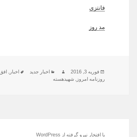
فانتزی
مد روز
ارسال
نویسنده
دسته‌ها
برچسب‌ها
فوریه 3, 2016
اخبار جدید
اخبار
,
افق
شده
روزنامه امروز
,
شهیدهسته
در
با افتخار نیرو گرفته از WordPress