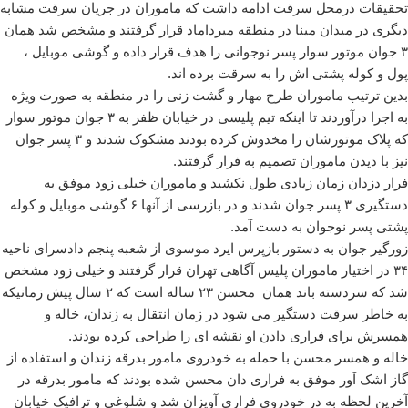
تحقیقات درمحل سرقت ادامه داشت که ماموران در جریان سرقت مشابه
دیگری در میدان مینا در منطقه میرداماد قرار گرفتند و مشخص شد همان
۳ جوان موتور سوار پسر نوجوانی را هدف قرار داده و گوشی موبایل ،
پول و کوله پشتی اش را به سرقت برده اند.
بدین ترتیب ماموران طرح مهار و گشت زنی را در منطقه به صورت ویژه
به اجرا درآوردند تا اینکه تیم پلیسی در خیابان ظفر به ۳ جوان موتور سوار
که پلاک موتورشان را مخدوش کرده بودند مشکوک شدند و ۳ پسر جوان
نیز با دیدن ماموران تصمیم به فرار گرفتند.
فرار دزدان زمان زیادی طول نکشید و ماموران خیلی زود موفق به
دستگیری ۳ پسر جوان شدند و در بازرسی از آنها ۶ گوشی موبایل و کوله
پشتی پسر نوجوان به دست آمد.
زورگیر جوان به دستور بازپرس ایرد موسوی از شعبه پنجم دادسرای ناحیه
۳۴ در اختیار ماموران پلیس آگاهی تهران قرار گرفتند و خیلی زود مشخص
شد که سردسته باند همان محسن ۲۳ ساله است که ۲ سال پیش زمانیکه
به خاطر سرقت دستگیر می شود در زمان انتقال به زندان، خاله و
همسرش برای فراری دادن او نقشه ای را طراحی کرده بودند.
خاله و همسر محسن با حمله به خودروی مامور بدرقه زندان و استفاده از
گاز اشک آور موفق به فراری دان محسن شده بودند که مامور بدرقه در
آخرین لحظه به در خودروی فراری آویزان شد و شلوغی و ترافیک خیابان