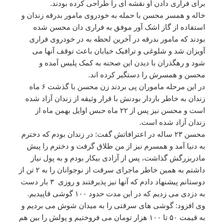
برای فراری دادن او نقشه ای را طراحی کرده بودند.
خاله و همسر محسن با حمله به خودروی مامور بدرقه زندان و
استفاده از گاز اشک آور موفق به فراری دان محسن شده
بودند که مامور بدرقه در آخرین لحظه به در خودروی فراری
آویزان شد و شلوغی و ترافیک خیابان باعث توقف آنها می
شود و رهگذران با دیدن این صحنه به کمک پلیس آمده و
محسن و همسرش را دستگیر کرده اند.
در این مرحله ماموران پی بردند زن محسن با گذشت ۶ ماه
زندان به خاطر باردار بودنش با قرار وثیقه از زندان آزاد شده
است و محسن نیز پس از ۲۲ ماه حبس اوایل بهمن ماه از
زندان آزاد شده است.
محسن ۲۳ ساله در اعترافاتش گفت: در زندان بودم که دخترم
به دنیا آمد و همسرم نیز از من طلاق گرفت و دخترم را پیش
مادربزرگش گذاشت، پس از آزادی بیکار بودم و به پول نیاز
داشتم به همین خاطر ماجرای سرقت از نوجوانان را به ۲ تن از
دوستانم پیشنهاد دادم که آنها نیز پذیرفتند و روزی ۳ بار دست
به دزدی می زدیم که در این مدت حدود ۱۰۰ گوشی قاپیدیم.
وی افزود: گوشی های سرقتی را به میدان شوش می بردیم و
به قیمت ۵۰ تا ۱۰۰ هزار تومان می فروختیم و پولش را بین هم