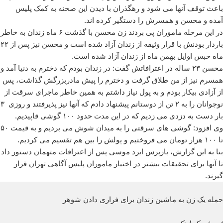
باعث توقف آنها می شود و رهگذران با دیدن این صحنه به کمک پلیس
آمده و محسن و همسرش را دستگیر کرده اند.
در این مرحله ماموران پی بردند زن محسن با گذشت ۶ ماه زندان به خاطر
باردار بودنش با قرار وثیقه از زندان آزاد شده است و محسن نیز پس از ۲۲
ماه حبس اوایل بهمن ماه از زندان آزاد شده است.
محسن ۲۳ ساله در اعترافاتش گفت: در زندان بودم که دخترم به دنیا آمد و
همسرم نیز از من طلاق گرفت و دخترم را پیش مادربزرگش گذاشت، پس
از آزادی بیکار بودم و به پول نیاز داشتم به همین خاطر ماجرای سرقت از
نوجوانان را به ۲ تن از دوستانم پیشنهاد دادم که آنها نیز پذیرفتند و روزی ۳
بار دست به دزدی می زدیم که در این مدت حدود ۱۰۰ گوشی قاپیدیم.
وی افزود: گوشی های سرقتی را به میدان شوش می بردیم و به قیمت ۵۰
تا ۱۰۰ هزار تومان می فروختیم و پولش را بین هم تقسیم می کردیم.
بنا به این گزارش، بازپرس ایرد موسی پس از اعترافات متهمان دستور داد
تا آنها برای تحقیقات بیشتر در اختیار ماموران پلیس آگاهی تهران قرار
گیرند.
حمله یک زن به ماشین زندان برای فراری دادن شوهر