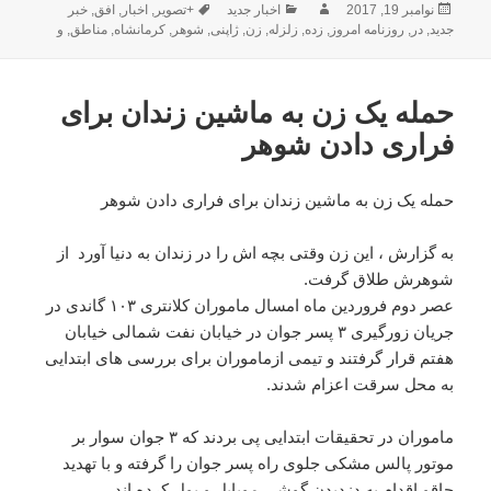
ارسال
نویسنده
دسته‌ها
برچسب‌ها
نوامبر 19, 2017
اخبار جدید
+تصویر
,
اخبار
,
افق
,
خبر
شده
جدید
,
در
,
روزنامه امروز
,
زده
,
زلزله
,
زن
,
ژاپنی
,
شوهر
,
کرمانشاه
,
مناطق
,
و
در
حمله یک زن به ماشین زندان برای
فراری دادن شوهر
حمله یک زن به ماشین زندان برای فراری دادن شوهر
به گزارش ، این زن وقتی بچه اش را در زندان به دنیا آورد از
شوهرش طلاق گرفت.
عصر دوم فروردین ماه امسال ماموران کلانتری ۱۰۳ گاندی در
جریان زورگیری ۳ پسر جوان در خیابان نفت شمالی خیابان
هفتم قرار گرفتند و تیمی ازماموران برای بررسی های ابتدایی
به محل سرقت اعزام شدند.
ماموران در تحقیقات ابتدایی پی بردند که ۳ جوان سوار بر
موتور پالس مشکی جلوی راه پسر جوان را گرفته و با تهدید
چاقو اقدام به دزدیدن گوشی موبایل و پول کرده اند.