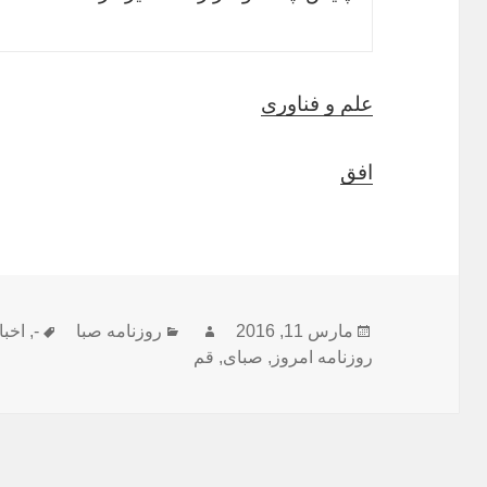
علم و فناوری
افق
ارسال
نویسنده
دسته‌ها
برچسب
مارس 11, 2016
روزنامه صبا
-
,
اخبا
شده
روزنامه امروز
,
صبای
,
قم
در