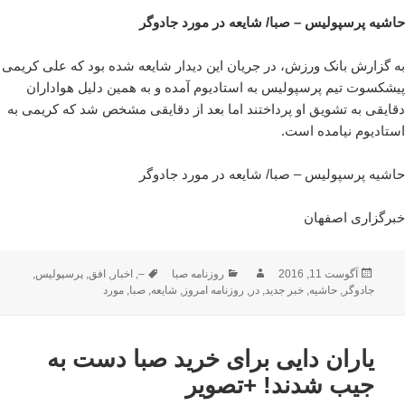
حاشیه پرسپولیس – صبا/ شایعه در مورد جادوگر
به گزارش بانک ورزش، در جریان این دیدار شایعه شده بود که علی کریمی
پیشکسوت تیم پرسپولیس به استادیوم آمده و به همین دلیل هواداران
دقایقی به تشویق او پرداختند اما بعد از دقایقی مشخص شد که کریمی به
استادیوم نیامده است.
حاشیه پرسپولیس – صبا/ شایعه در مورد جادوگر
خبرگزاری اصفهان
ارسال
نویسنده
دسته‌ها
برچسب‌ها
آگوست 11, 2016
روزنامه صبا
–
,
اخبار
,
افق
,
پرسپولیس
,
شده
جادوگر
,
حاشیه
,
خبر جدید
,
در
,
روزنامه امروز
,
شایعه
,
صبا
,
مورد
در
یاران دایی برای خرید صبا دست به
جیب شدند! +تصویر