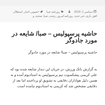
ارسال
نویسنده
دسته‌ها
برچسب‌ها
دسامبر 1, 2016
روزنامه صبا
+تصویر
,
اخبار
,
استقلال
,
شده
افق
,
بازی
,
خبر جدید
,
روزنامه امروز
,
زشت
,
صبا
,
صحنه
,
و
در
حاشیه پرسپولیس – صبا/ شایعه در
مورد جادوگر
حاشیه پرسپولیس – صبا/ شایعه در مورد جادوگر
به گزارش بانک ورزش، در جریان این دیدار شایعه شده بود که
علی کریمی پیشکسوت تیم پرسپولیس به استادیوم آمده و به
همین دلیل هواداران دقایقی به تشویق او پرداختند اما بعد از
دقایقی مشخص شد که کریمی به استادیوم نیامده است.