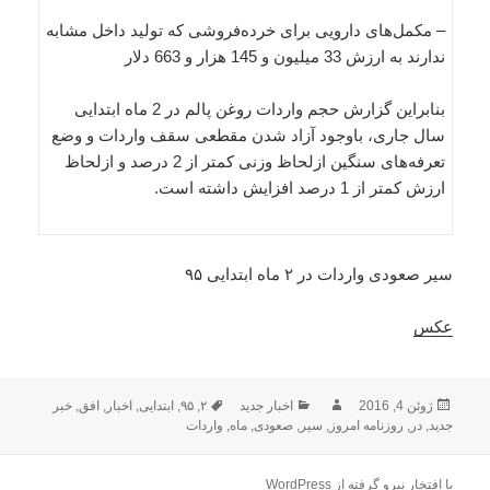
– مکمل‌های دارویی برای خرده‌فروشی که تولید داخل مشابه
ندارند به ارزش 33 میلیون و 145 هزار و 663 دلار
بنابراین گزارش حجم واردات روغن پالم در 2 ماه ابتدایی
سال جاری، باوجود آزاد شدن مقطعی سقف واردات و وضع
تعرفه‌های سنگین ازلحاظ وزنی کمتر از 2 درصد و ازلحاظ
ارزش کمتر از 1 درصد افزایش داشته است.
سیر صعودی واردات در ۲ ماه ابتدایی ۹۵
عکس
ارسال
نویسنده
دسته‌ها
برچسب‌ها
ژوئن 4, 2016
اخبار جدید
۲
,
۹۵
,
ابتدایی
,
اخبار
,
افق
,
خبر
شده
جدید
,
در
,
روزنامه امروز
,
سیر
,
صعودی
,
ماه
,
واردات
در
با افتخار نیرو گرفته از WordPress