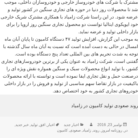
مشترک با شرکت های خودروساز خارجی و خودروسازان داخلی، موجب
شد تا محصولات روز دنیا در حوزه های تجاری سنگین در کشور تولید و
عرضه شود. در این راستا شرکت زامیاد با همکاری مشترک شریک خارجی
خود ایویکوی ایتالیا توانست دو محصول تجاری سنگین روز اروپا را برای
بازار داخلی تولید و عرضه نماید.
به موجب این گزارش، افزایش تولید ۴۷ دستگاه کامیون تا پایان آبان ماه
امسال در حالی به دست آمده است که نسبت به آبان ماه سال گذشته با
توجه به شدت تحریم های بین المللی تعداد پنج دستگاه بوده است.
گفتنی است، شرکت زامیاد به عنوان یکی از برترین خودروسازهای تجاری
کشور، با تولید انواع محصولات سبک و سنگین همواره نقش ویژه ای را
درصنعت حمل و نقل تجاری ایفا نموده است و توانسته با ارائه محصولات
باکیفیت در بازار تقاضا سهم مناسبی از تولید و فروش را در بازار داخلی
خودروهای تجاری کشور به خود اختصاص دهد.
روند صعودی تولید کامیون در زامیاد
ارسال
نویسنده
دسته‌ها
برچسب‌ها
نوامبر 23, 2016
اخبار جدید
اخبار
,
افق
,
تولید
,
خبر جدید
,
شده
در
,
روزنامه امروز
,
روند
,
زامیاد
,
صعودی
,
کامیون
در