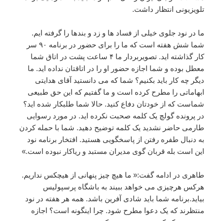
تلویزیونی انتظار داشت.
ما در نود جلوی خیلی از فساد ها و زد و بندها را گرفته ایم.
شما شش هفته است که ما را برای حضور در برنامه ۹۰ سر
کار گذاشته اید. تصویربردار ما ۴ ساعت پشت در اتاق شما
معطل بوده و شما اجازه حضور او را در اتاقتان نداده اید. ما
دیگر چه کار باید بکنیم؟ شما که می دانستید آقای هدایتی
ابهاماتی را مطرح کرده است و ما گفتیم که این حق طبیعی
شماست که از خودتان دفاع کنید. حالا شما طلبکار شده اید؟
در پرونده گولچ یک کلمه صحبت نکرده اید. در مورد رسوایی
طارمی حاضر نشدید یک کلمه توضیح دهید. شما با حمله کردن
به دنبال طفره رفتن از پاسخگویی هستید. افتخار برنامه نود
این است بله قربان گوی مدیران مستبد و ریاکار نبوده است.»
طاهری در ادامه گفت:« ما هیچ چیز پنهانی از هیچکس نداریم.
هرکس هرچیزی می خواهد ببیند به باشگاه پرسپولیس
بیاید.برنامه شما باید شادی آفرین باشد. همه هر هفته در نود
منتظرند که یک دعوا مطرح شود. چرا اینگونه است؟ اجازه