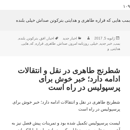
۱۰۹
بمب هایی که قراره طاهری و هدایتی بترکونن صداش خیلی بلنده
ارسال
نویسنده
دسته‌ها
برچسب‌ها
ژانویه 5, 2017
اخبار جدید
اخبار
,
افق
,
بترکونن
,
بلنده
,
شده
بمب
,
خبر جدید
,
خیلی
,
روزنامه امروز
,
صداش
,
طاهری
,
قراره
,
که
,
هایی
,
در
هدایتی
,
و
شطرنج طاهری در نقل و انتقالات
ادامه دارد؛ خبر خوش برای
پرسپولیس در راه است
شطرنج طاهری در نقل و انتقالات ادامه دارد؛ خبر خوش برای
پرسپولیس در راه است
لیست پرسپولیس تکمیل شده بود و تمرینات پیش فصل نیز به
آخرین روزها رسیده بود تا این که روز بازی با سایپا الکساندر