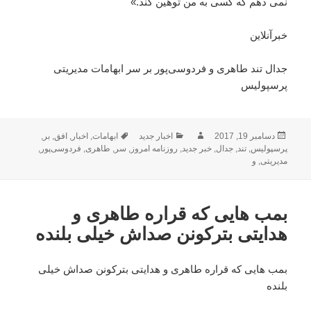
نمی دهم که کسی به من توهین کند.»
خبرآنلاین
جدال تند طاهری و فردوسی‌پور بر سر ابهامات مدیریتی
پرسپولیس
ارسال
نویسنده
دسته‌ها
برچسب‌ها
دسامبر 19, 2017
اخبار جدید
ابهامات
,
اخبار
,
افق
,
بر
,
شده
پرسپولیس
,
تند
,
جدال
,
خبر جدید
,
روزنامه امروز
,
سر
,
طاهری
,
فردوسی‌پور
,
در
مدیریتی
,
و
بمب هایی که قراره طاهری و
هدایتی بترکونن صداش خیلی بلنده
بمب هایی که قراره طاهری و هدایتی بترکونن صداش خیلی
بلنده