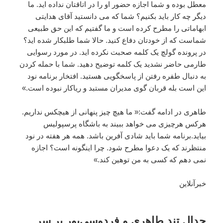
معطل بوده و شما اجازه حضور او را در اتاقتان نداده اید. ما
دیگر چه کار باید بکنیم؟ شما که می دانستید آقای هدایتی
ابهاماتی را مطرح کرده است و ما گفتیم که این حق طبیعی
شماست که از خودتان دفاع کنید. حالا شما طلبکار شده اید؟
در پرونده گولچ یک کلمه صحبت نکرده اید. در مورد رسوایی
طارمی حاضر نشدید یک کلمه توضیح دهید. شما با حمله کردن
به دنبال طفره رفتن از پاسخگویی هستید. افتخار برنامه نود
این است بله قربان گوی مدیران مستبد و ریاکار نبوده است.»
طاهری در ادامه گفت:« ما هیچ چیز پنهانی از هیچکس نداریم.
هرکس هرچیزی می خواهد ببیند به باشگاه پرسپولیس
بیاید.برنامه شما باید شادی آفرین باشد. همه هر هفته در نود
منتظرند که یک دعوا مطرح شود. چرا اینگونه است؟ اجازه
نمی دهم که کسی به من توهین کند.»
خبرآنلاین
جدال تند طاهری و فردوسی‌پور بر سر