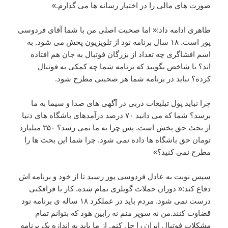
صورت های مالی را در اختیار رسانه ها می گذارم.»
طاهری ادامه داد:« اما صحبت اصلی من با شما آقای فردوسی
پور است. ۱۸ سال برنامه نود از تلویزیون پخش می شود. به
اسم افشاگری چه تعداد از بزرگان فوتبال به جان هم افتاده
اند؟ با شاخص بگویید که برنامه شما چه کمکی به فوتبال
کرده؟ نباید در برنامه شما هر صحبتی مطرح شود.
چرا نباید پول تبلیغات دربی در آگهی های صدا و سیما به ما
برسد؟ شما که می دانید ۷۰ درصد درآمدهای باشگاه های دنیا
از بحث حق پخش است. پس چرا به ما نمی رسد؟ ۳۵۰ میلیارد
تومان حق باشگاه ها داده نمی شود. چرا شما این بحث ها را
مطرح نمی کنید؟»
سپس نوبت به عادل فردوسی پور رسید تا از خود و برنامه اش
دفاع کند:« دوران حملات گوبلزی تمام شده. کار با فرافکنی
درست نمی شود. مردم باید در عملکرد ۱۸ ساله ی برنامه نود
قضاوت کنند.من نه سوپر منم نه رابین هود که بتوانم تمام
مشکلات فوتبال ایران را حل کنم. از ما باید به اندازه یک برنامه