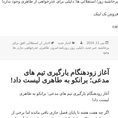
پرحاشیه روز/ استقلالی ها: دلیلی برای عذرخواهی از طاهری وجود ندارد!
فروش بک لینک
car
ارسال
نویسنده
دسته‌ها
برچسب‌ها
می 11, 2016
اخبار جدید
اخبار
,
از
,
استقلالی
,
افق
,
برای
,
شده
پرحاشیه
,
خبر جدید
,
دلیلی
,
روز
,
روزنامه امروز
,
طاهری
,
عذرخواهی
,
ندارد
,
ها
,
در
وجود
آغاز زودهنگام یارگیری تیم های
مدعی؛ برانکو به طاهری لیست داد!
آغاز زودهنگام یارگیری تیم های مدعی؛ برانکو به طاهری
لیست داد!
اگر چه هفت هفته تا پایان فصل جاری باقی مانده اما برخی از