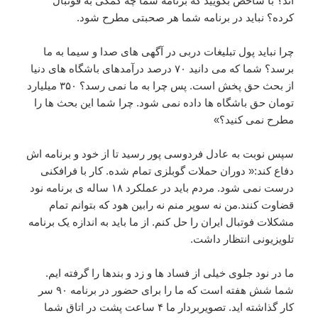
اند؟ با شاخص بگویید که برنامه شما چه کمکی به فوتبال
کرده؟ نباید در برنامه شما هر صحبتی مطرح شود.
چرا نباید پول تبلیغات دربی در آگهی های صدا و سیما به ما
برسد؟ شما که می دانید ۷۰ درصد درآمدهای باشگاه های دنیا
از بحث حق پخش است. پس چرا به ما نمی رسد؟ ۳۵۰ میلیارد
تومان حق باشگاه ها داده نمی شود. چرا شما این بحث ها را
مطرح نمی کنید؟»
سپس نوبت به عادل فردوسی پور رسید تا از خود و برنامه اش
دفاع کند:« دوران حملات گوبلزی تمام شده. کار با فرافکنی
درست نمی شود. مردم باید در عملکرد ۱۸ ساله ی برنامه نود
قضاوت کنند.من نه سوپر منم نه رابین هود که بتوانم تمام
مشکلات فوتبال ایران را حل کنم. از ما باید به اندازه یک برنامه
تلویزیونی انتظار داشت.
ما در نود جلوی خیلی از فساد ها و زد و بندها را گرفته ایم.
شما شش هفته است که ما را برای حضور در برنامه ۹۰ سر
کار گذاشته اید. تصویربردار ما ۴ ساعت پشت در اتاق شما