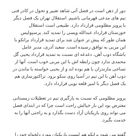
دور از ذهن است در فصل آتی شاهد تغییر و تحول در کادر فنی
تیم های مدعی قهرمانی باشیم. استقلال تهران یک فصل دیگر
با پرویز مظلومی قرارداد دارد. طبیعی است استقلال
خوزستان قرارداد عبدالله ویسی را تمدید کند. پرسپولیس
همان طور که پیش تر عنوان شد برای تمدید قرارداد برانکو با
این مربی به توافق رسیده است. سعید آذری، مدیر عامل
باشگاه ذوب آهن، دغدغه ای نسبت به تمدید قرارداد یحیی گل
محمدی ندارد چون رابطه اش با این مربی خوب است. آنها از
نساجی مازندران با هم بوده اند و از یحیی خواسته با ماندن در
ذوب آهن با این تیم در آسیا روی سکو برود. تراکتورسازی هم
یک فصل دیگر با امیر قلعه نویی قرارداد دارد.
پرویز مظلومی که نسبت به یارگیری تیم در تعطیلات زمستانی
معترض بود این بار خیالش راحت است چرا که در ابتدای فصل
می تواند روی بازیکنان آزاد دست بگذارد و به راحتی آنها را به
خدمت بگیرد.
گفته می شود برانکو هم لیست بازیکنان مورد دلخواه خود را