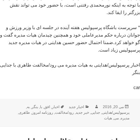
با توجه به اینکه نورمحمدی رفتنی است، با حضور خود می تواند نقش
بزرگتر را ایفا کند.
* سرپرست باشگاه پرسپولیس هفته آینده در جلسه ای با وزیر ورزش و
جوانان درباره حکم مدیرعاملی خود و همچنین چیدمان هیات مدیره گفت و
گو خواهد کرد.ضمنا احتمال حضور حسین هدایتی در هیات مدیره جدید
پرسپولیس زیاد است.
اخبار پرسپولیس/هدایتی به هیات مدیره می رود/مخالفت طاهری با جدایی
بنگر
car
ارسال
نویسنده
دسته‌ها
برچسب‌ها
می 20, 2016
اخبار جدید
اخبار
,
افق
,
با
,
بنگر
,
به
,
شده
پرسپولیس/هدایتی
,
جدایی
,
خبر جدید
,
رود/مخالفت
,
روزنامه امروز
,
طاهری
,
در
مدیره
,
می
,
هیات