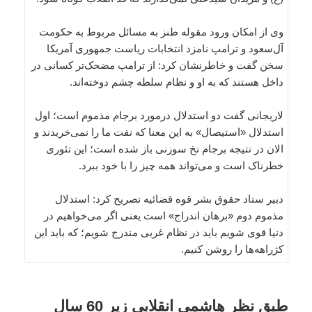
وی از امکان ورود مقوله طنز به مسائل مربوط به حکومت
آل‌سعود و ترامپ نامزد انتخابات ریاست جمهوری آمریکا
سخن گفت و خاطرنشان کرد: از ترامپ مضحک‌تر کسانی در
داخل هستند که به او و نظام سلطه چشم دوخته‌اند.
لاریجانی گفت دو استدلال درمورد برجام مذموم است؛ اول
استدلال «استیصال» به این معنا که نفت ما را نمی‌خریدند و
الان در نتیجه برجام نخ سوزنی باز شده است؛ این تئوری
خطرناک است و می‌تواند همه چیز را با خود ببرد.
دبیر ستاد حقوق ‌بشر قوه قضائیه تصریح کرد: استدلال
مذموم دوم «برهان اندراج» است یعنی اگر می‌خواهیم در
دنیا قوی شویم باید در نظام غربی مندرج شویم؛ که باید این
کژراهه‌ها را روشن کنیم.
طبق نظر هاشمی انقلابی زیر 60 سال