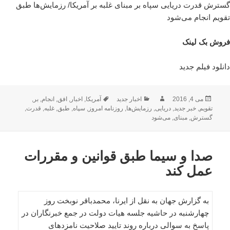
گسترش قدرت دریایی سپاه بر مبنای غلبه بر آمریکا/ رزمایش‌ها طبق
تقویم انجام می‌شود
فروش بک لینک
دانلود فیلم جدید
ارسال
نویسنده
دسته‌ها
برچسب‌ها
می 4, 2016
اخبار جدید
آمریکا
,
اخبار
,
افق
,
انجام
,
بر
,
شده
تقویم
,
خبر جدید
,
دریایی
,
رزمایش‌ها
,
روزنامه امروز
,
سپاه
,
طبق
,
غلبه
,
قدرت
,
در
گسترش
,
مبنای
,
می‌شود
صدا و سیما طبق قوانین و مقررات
عمل کند
به گزارش جهان به نقل از ایرنا، محمدباقر نوبخت روز
چهارشنبه در حاشیه جلسه هیات دولت در جمع خبرنگاران در
پاسخ به سوالی درباره روند تایید صلاحیت نامزدهای