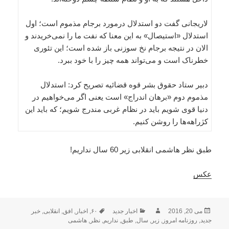
لاریجانی گفت دو استدلال درمورد برجام مذموم است؛ اول
استدلال «استیصال» به این معنا که نفت ما را نمی‌خریدند و
الان در نتیجه برجام نخ سوزنی باز شده است؛ این تئوری
خطرناک است و می‌تواند همه چیز را با خود ببرد.
دبیر ستاد حقوق ‌بشر قوه قضائیه تصریح کرد: استدلال
مذموم دوم «برهان اندراج» است یعنی اگر می‌خواهیم در
دنیا قوی شویم باید در نظام غربی مندرج شویم؛ که باید این
کژراهه‌ها را روشن کنیم.
طبق نظر هاشمی انقلابی زیر 60 سال نداریم!
عکس
ارسال
نویسنده
دسته‌ها
برچسب‌ها
می 20, 2016
اخبار جدید
۶۰
,
اخبار
,
افق
,
انقلابی
,
خبر
شده
جدید
,
روزنامه امروز
,
زیر
,
سال
,
طبق
,
نداریم
,
نظر
,
هاشمی