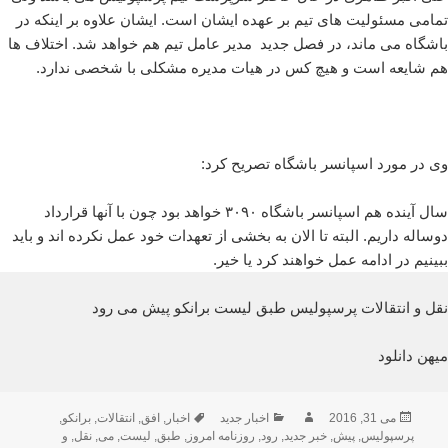
تمامی مسئولیت های تیم بر عهده ایشان است. ایشان علاوه بر اینکه در
باشگاه می ماند، در فصل جدید مدیر عامل تیم هم خواهد شد. اختلاف ها
هم شایعه است و هیچ کس در هیات مدیره مشکلی با شخصی ندارد.
وی در مورد اسپانسر باشگاه تصریح کرد:
سال آینده هم اسپانسر باشگاه ۳۰۹۰ خواهد بود چون با آنها قرارداد
دوساله داریم. البته تا الان به بخشی از تعهدات خود عمل نکرده اند و باید
ببینیم در ادامه عمل خواهند کرد یا خیر.
نقل و انتقالات پرسپولیس طبق لیست برانکو پیش می رود
میهن دانلود
ارسال
نویسنده
دسته‌ها
برچسب‌ها
می 31, 2016
اخبار جدید
اخبار
,
افق
,
انتقالات
,
برانکو
,
شده
پرسپولیس
,
پیش
,
خبر جدید
,
رود
,
روزنامه امروز
,
طبق
,
لیست
,
می
,
نقل
,
و