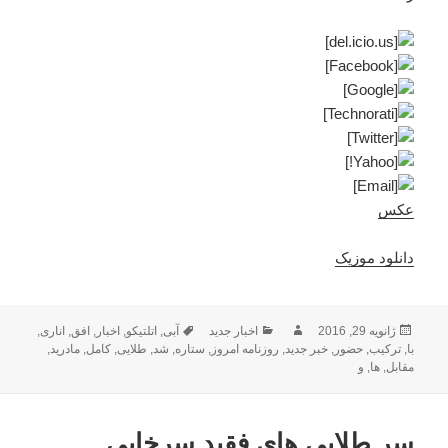
عکس
دانلود موزیک
ارسال
نویسنده
دسته‌ها
برچسب‌ها
ژانویه 29, 2016
اخبار جدید
آبی
,
اتلتیکو
,
اخبار
,
افق
,
اناری
,
شده
با
,
ترکیب
,
حضور
,
خبر جدید
,
روزنامه امروز
,
ستاره
,
شد
,
طلایی
,
کامل
,
مادرید
,
در
مقابل
,
ها
,
و
سر طلایی های فقید سرخابی