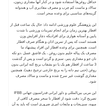
حداقل روغن‌ها استفاده شود و در کنار آنها مقدارى زیتون،
سالاد و ماست کم چرب و مصرف مقادیرى آب و هندوانه
گزینه‌هاى مناسبى براى وعده سحر است.
این پژوهشگر علوم ورزشى ادامه داد: حال یک ساعت قبل از
افطار بهترین زمان براى انجام تمرینات ورزشى با شدت
پایین و آستانه هوازى براى افرادیکه دچار افزایش وزن
هستند است که پس از تمرین اذان و هنگام صرف افطار
است. همچنین براى وعده افطار این افراد پیشنهاد ما
مصرف یک پیاله حلیم بدون روغن ، یک قاشق عسل ،دو تکه
نان جو و مقدارى پنیر، سبزى و گردو است و پس از گذشت
3 ساعت از افطار هم یک یا دو بشقاب برنج کته ایرانى بدون
روغن (حتى نیم دانه را به برنج خارجى ترجیح دهید)، همچنین
مقدارى گوشت غیر سرخ شده و ماست و سالاد مصرف
شود.
این مربی بین‌المللی و داور ایرانی فدراسیون جهانی IFBB
تصریح کرد: دقت شود از افطار تا سحر مصرف کافى از
میوه، سبزیجات و مایعات امرى ضرورى است که باید به آن