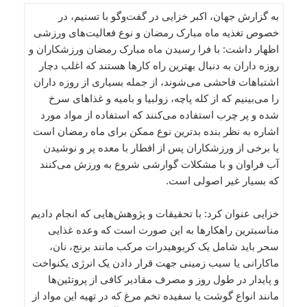
به گزارش جهان، اکبر خزایى در گفت‌وگو با تسنیم، در
خصوص تغذیه ماه مبارک رمضان و نوع فعالیت‌هاى ورزشى
اظهار داشت: با فرا رسیدن ماه مبارک رمضان ورزشکاران و
روزه داران به دنبال بهترین راه کارها هستند که اغلب دچار
اشتباهات فاحشى می‌شوند، از جمله بسیاری از روزه داران
را می‌بینیم که از کله پاچه، زولبیا و بامیه و غذاهاى سرخ
شده و پر چرب استفاده می‌کنند که استفاده از مواد مورد
اشاره به نظر بنده بدترین نوع ممکن براى ماه رمضان است
یا برخی از ورزشکاران پس از افطار با معده پر و نوشیدن
آب فراوان و با مشکلات گوارشى شروع به ورزش می‌کنند
که بسیار غیر اصولى است.
خزایی عنوان کرد: با تحقیقات و پژوهش‌هایى که انجام دادیم
مناسبترین راهکارها به این صورت است که وعده غذایى
سحر باید شامل یک کربوهیدرات مرکب مانند برنج، نان،
ماکارانى یا سیب زمینى جهت قرار دادن یک انرژى یکنواخت
و پایدار در طول روز و مصرف مقادیر کافى از پروتئین‌ها
مانند انواع گوشت یا سفیده تخم مرغ که در تهیه این مواد از