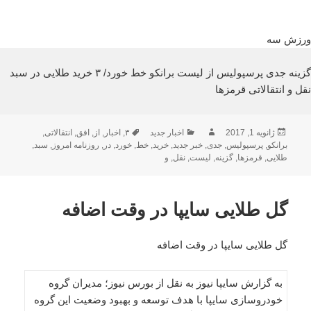
ورزش سه
گزینه جدی پرسپولیس از لیست برانکو خط خورد/ ۳ خرید طلایی در سبد
نقل و انتقالاتی قرمزها
ارسال
نویسنده
دسته‌ها
برچسب‌ها
ژانویه 1, 2017
اخبار جدید
۳
,
اخبار
,
از
,
افق
,
انتقالاتی
,
شده
برانکو
,
پرسپولیس
,
جدی
,
خبر جدید
,
خرید
,
خط
,
خورد
,
در
,
روزنامه امروز
,
سبد
,
در
طلایی
,
قرمزها
,
گزینه
,
لیست
,
نقل
,
و
گل طلایی سایپا در وقت اضافه
گل طلایی سایپا در وقت اضافه
به گزارش سایپا نیوز به نقل از بورس نیوز؛ مدیران گروه
خودروسازی سایپا با هدف توسعه و بهبود وضعیت این گروه