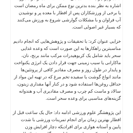
اشاره به نظر بنده بدترین نوع ممکن براى ماه رمضان است
یا برخی از ورزشکاران پس از افطار با معده پر و نوشیدن
آب فراوان و با مشکلات گوارشى شروع به ورزش می‌کنند
که بسیار غیر اصولى است.
خزایی عنوان کرد: با تحقیقات و پژوهش‌هایى که انجام دادیم
مناسبترین راهکارها به این صورت است که وعده غذایى
سحر باید شامل یک کربوهیدرات مرکب مانند برنج، نان،
ماکارانى یا سیب زمینى جهت قرار دادن یک انرژى یکنواخت
و پایدار در طول روز و مصرف مقادیر کافى از پروتئین‌ها
مانند انواع گوشت یا سفیده تخم مرغ که در تهیه این مواد از
حداقل روغن‌ها استفاده شود و در کنار آنها مقدارى زیتون،
سالاد و ماست کم چرب و مصرف مقادیرى آب و هندوانه
گزینه‌هاى مناسبى براى وعده سحر است.
این پژوهشگر علوم ورزشى ادامه داد: حال یک ساعت قبل از
افطار بهترین زمان براى انجام تمرینات ورزشى با شدت
پایین و آستانه هوازى براى افرادیکه دچار افزایش وزن