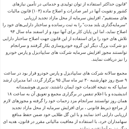
“قانون حداکثر استفاده از توان تولیدی و خدماتی در تأمین نیازهای
کشور و تقویت آنها در امر صادرات و اصلاح ماده (۱۰۴) قانون مالیات
های مستقیم”، افزایش سرمایه از محل مازاد تجدید ارزیابی
“سرمایه‌گذاری بلند مدت” را به ثبت رسانده و ساختار دارایی‌های خود را
اصلاح نماید، اما این پایان کار برای آنها نبود و از اسفند ماه سال ۹۴
تلاش های خود را برای استفاده از این قانون جهت اصلاح ساختار دارایی
دو شرکت بزرگ دیگر این گروه خودروسازی بکار گرفتند و سرانجام
توانستند مجوز افزایش سرمایه شرکت های سایپادیزل و پارس خودرو
را نیز دریافت نمایند.
مجمع سالانه شرکت های سایپادیزل و پارس خودرو قرار بود در ساعت
۹ صبح روز چهارشنبه ۳۰ تیر ماه سال ۹۵ برگزار گردد، اما مدیران ارشد
سایپا که به نتیجه اقدمات خود ایمان داشتند، تدبیری هوشمندانه
اندیشیده و با اعلام تنفس در برگزاری مجمع و تعویق آن به ساعت ۱۸
همان روز توانستند سرانجام مزد زحمات خود را گرفته و مجوزهای لازم
از مراجع ذیربط قانونی ، برای افزایش سرمایه از محل مازاد تجدید
ارزیابی دارایی اخذ نمایند و با این گل طلایی خود ضمن حفظ منافع
سهامداران خرد، با استفاده از معافیت مالیاتی مقرر در قانون، هدیه ای
دیگر نیز به آنها تقدیم نمایند.