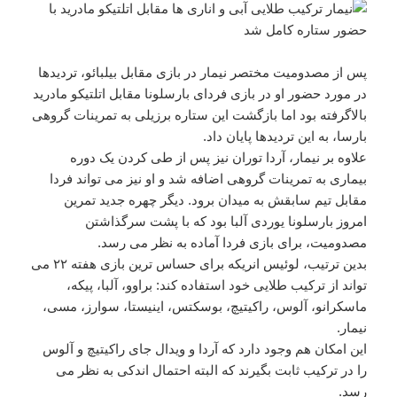
پس از مصدومیت مختصر نیمار در بازی مقابل بیلبائو، تردیدها
در مورد حضور او در بازی فردای بارسلونا مقابل اتلتیکو مادرید
بالاگرفته بود اما بازگشت این ستاره برزیلی به تمرینات گروهی
بارسا، به این تردیدها پایان داد.
علاوه بر نیمار، آردا توران نیز پس از طی کردن یک دوره
بیماری به تمرینات گروهی اضافه شد و او نیز می تواند فردا
مقابل تیم سابقش به میدان برود. دیگر چهره جدید تمرین
امروز بارسلونا یوردی آلبا بود که با پشت سرگذاشتن
مصدومیت، برای بازی فردا آماده به نظر می رسد.
بدین ترتیب، لوئیس انریکه برای حساس ترین بازی هفته ۲۲ می
تواند از ترکیب طلایی خود استفاده کند: براوو، آلبا، پیکه،
ماسکرانو، آلوس، راکیتیچ، بوسکتس، اینیستا، سوارز، مسی،
نیمار.
این امکان هم وجود دارد که آردا و ویدال جای راکیتیچ و آلوس
را در ترکیب ثابت بگیرند که البته احتمال اندکی به نظر می
رسد.