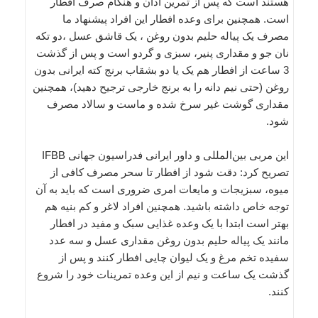
هستند است که پس از تمرین اذان و هنگام صرف افطار
است. همچنین براى وعده افطار این افراد پیشنهاد ما
مصرف یک پیاله حلیم بدون روغن ، یک قاشق عسل ،دو تکه
نان جو و مقدارى پنیر، سبزى و گردو است و پس از گذشت
3 ساعت از افطار هم یک یا دو بشقاب برنج کته ایرانى بدون
روغن (حتى نیم دانه را به برنج خارجى ترجیح دهید)، همچنین
مقدارى گوشت غیر سرخ شده و ماست و سالاد مصرف
شود.
این مربی بین‌المللی و داور ایرانی فدراسیون جهانی IFBB
تصریح کرد: دقت شود از افطار تا سحر مصرف کافى از
میوه، سبزیجات و مایعات امرى ضرورى است که باید به آن
توجه خاص داشته باشید. همچنین افراد لاغر و کم بنیه هم
بهتر است ابتدا با یک وعده غذایى سبک و مفید در افطار
مانند یک پیاله حلیم بدون روغن مقدارى عسل و سه عدد
سفیده تخم مرغ و یک لیوان چایى افطار کنند و پس از
گذشت یک ساعت و نیم از این وعده تمرینات خود را شروع
کنند.