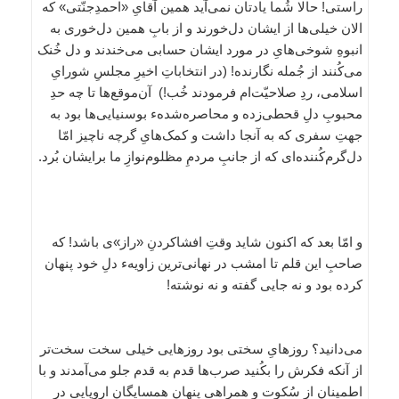
راستی! حالا شُما یادتان نمی‌آید همین آقایِ «احمدِجنّتی» که
الان خیلی‌ها از ایشان دل‌خورند و از بابِ همین دل‌خوری به
انبوهِ شوخی‌هایِ در مورد ایشان حسابی می‌خندند و دل خُنک
می‌کُنند از جُمله نگارنده! (در انتخاباتِ اخیرِ مجلسِ شورایِ
اسلامی، ردِ صلاحیّت‌ام فرمودند خُب!) آن‌موقع‌ها تا چه حدِ
محبوبِ دلِ قحطی‌زده و محاصره‌شدهء بوسنیایی‌ها بود به
جهتِ سفری که به آنجا داشت و کمک‌هایِ گرچه ناچیز امّا
دل‌گرم‌کُننده‌ای که از جانبِ مردمِ مظلوم‌نوازِ ما برایشان بُرد.
و امّا بعد که اکنون شاید وقتِ افشاکردنِ «راز»ی باشد! که
صاحبِ این قلم تا امشب در نهانی‌ترین زاویهء دلِ خود پنهان
کرده بود و نه جایی گفته و نه نوشته!
می‌دانید؟ روزهایِ سختی بود روزهایی خیلی سخت سخت‌تر
از آنکه فکرش را بکُنید صرب‌ها قدم به قدم جلو می‌آمدند و با
اطمینان از سُکوت و همراهیِ پنهانِ همسایگانِ اروپایی در