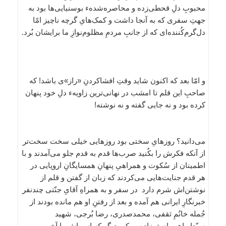
محبوبِ دلِ قحطی‌زده و محاصره‌شدهء بوسنیایی‌ها بود به
جهتِ سفری که به آنجا داشت و کمک‌هایِ گرچه ناچیز امّا
دل‌گرم‌کُننده‌ای که از جانبِ مردمِ مظلوم‌نوازِ ما برایشان بُرد.
و امّا بعد که اکنون شاید وقتِ افشاکردنِ «راز»ی باشد! که
صاحبِ این قلم تا امشب در نهانی‌ترین زاویهء دلِ خود پنهان
کرده بود و نه جایی گفته و نه نوشته!
می‌دانید؟ روزهایِ سختی بود روزهایی خیلی سخت سخت‌تر
از آنکه فکرش را بکُنید صرب‌ها قدم به قدم جلو می‌آمدند و با
اطمینان از سُکوت و همراهیِ پنهانِ همسایگانِ اروپایی در
هر قدم جنایت‌هایی می‌کردند که زبان از گفتن و قلم از
نوشتن‌اش شرم دارد در سفر و به همراهِ آقایِ جنّتی چندنفر
خبرنگارِ ایرانی هم آمده و بعد از رفتنِ او هم مانده بودند از
جُمله خانُمِ ثقفی، محمدصدری، رضا بُرجی، شهید
سیّدابراهیمِ اصغرزاده و یکی دیگر که اسم‌اش را آخر