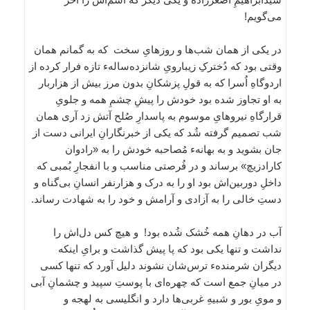
می‌گویم!
در یکی از همان شب‌ها و روزهایِ سخت که به گمانم همان
وقتی بود که دُخترکِ زیبارویِ شانزده‌سالهء تازه فرار کرده از
اردوگاهِ اُسرا که به قولِ پزشکانِ بدون مرز بیش از هزاربار
به او تجاوز شده بود خودش را پیشِ چشمِ همه و جلویِ
قرارگاهِ نیروهایِ موسوم به پاسدارِ صُلح آتش زد آری همان
شب تصمیم گرفته شُد که یکی از خبرنگارانِ ایرانی دست از
جان بشوید و به بهانهء مُصاحبه خودش را به «رادوان
کارادزیچ» برساند و در فُرصتی مناسب و با انفجارِ بُمبی که
داخلِ دوربین‌اش بود او را به درک و هزارنفر انسانِ بی‌گناه و
دستِ خالی را به آزادی و آرامش و خود را به شهادت رساند.
آب در دهانِ همه خُشک شُده بود! و هیچ کس دل‌اش را
نداشت و تنها یکی بود که پا پیش گذاشت و برایِ اینکه
دیگران شرمندهء ترس‌شان نشوند دلیل آورد که تنها کسی
در میانِ جمع است که چهره‌ای با پوستِ سپید و چشمانِ آبی
و مویِ بور و شبیهِ غربی‌ها دارد و انگلیسی به لهجه و