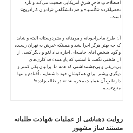
اصطلاحاتِ فاخرِ شرقِ آمریکایی صحبت می‌کُند و تازه
تحصیلکرده «کُلمبیا» و هم دانشگاهیِ «رادوان کارادزیچ»
است.
آن طرحِ ماجراجویانه و مومنانه و بشردوستانه البته و شاید
که چه بهتر هرگز اجرا نشد و همینکه خبرش به تهران رسیده
و گویا شخصِ آقایِ خامنه‌ای اجازه نداد لغو و دیگر کسی از
آن سُخنی نگفت تا امشب که یادِ همهء فداکاری‌هایِ
بی‌دریغی و بی‌چشمداشتی که همه ما ایرانیان یکی کمتر و
دیگری بیشتر برایِ هم‌کیشانِ خود داشته‌ایم . اُفتادم و تنها
داوطلبِ آن عملیاتِ محرمانه: «نادرِ طالب‌زاده»!
منبع:نسیم
روایت دهباشی از عملیات شهادت طلبانه
مستند ساز مشهور