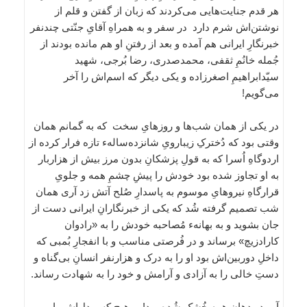
هر قدم جنایت‌هایی می‌کردند که زبان از گفتن و قلم از
نوشتن‌اش شرم دارد در سفر و به همراهِ آقایِ جنّتی چندنفر
خبرنگارِ ایرانی هم آمده و بعد از رفتنِ او هم مانده بودند از
جُمله خانُمِ ثقفی، محمدصدری، رضا بُرجی، شهید
سیّدابراهیمِ اصغرزاده و یکی دیگر که اسم‌اش را آخر
می‌گویم!
در یکی از همان شب‌ها و روزهایِ سخت که به گمانم همان
وقتی بود که دُخترکِ زیبارویِ شانزده‌سالهء تازه فرار کرده از
اردوگاهِ اُسرا که به قولِ پزشکانِ بدون مرز بیش از هزاربار
به او تجاوز شده بود خودش را پیشِ چشمِ همه و جلویِ
قرارگاهِ نیروهایِ موسوم به پاسدارِ صُلح آتش زد آری همان
شب تصمیم گرفته شُد که یکی از خبرنگارانِ ایرانی دست از
جان بشوید و به بهانهء مُصاحبه خودش را به «رادوان
کارادزیچ» برساند و در فُرصتی مناسب و با انفجارِ بُمبی که
داخلِ دوربین‌اش بود او را به درک و هزارنفر انسانِ بی‌گناه و
دستِ خالی را به آزادی و آرامش و خود را به شهادت رساند.
آب در دهانِ همه خُشک شُده بود! و هیچ کس دل‌اش را