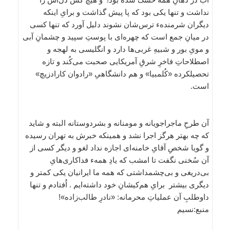
نداشت و تنها یکی بود که پا پیش گذاشت و برایِ اینکه
دیگران شرمندهء ترس‌شان نشوند دلیل آورد که تنها کسی
در میانِ جمع است که چهره‌ای با پوستِ سپید و چشمانِ آبی
و مویِ بور و شبیهِ غربی‌ها دارد و انگلیسی به لهجه و
اصطلاحاتِ فاخرِ شرقِ آمریکایی صحبت می‌کُند و تازه
تحصیلکرده «کُلمبیا» و هم دانشگاهیِ «رادوان کارادزیچ»
است.
آن طرحِ ماجراجویانه و مومنانه و بشردوستانه البته و شاید
که چه بهتر هرگز اجرا نشد و همینکه خبرش به تهران رسیده
و گویا شخصِ آقایِ خامنه‌ای اجازه نداد لغو و دیگر کسی از
آن سُخنی نگفت تا امشب که یادِ همهء فداکاری‌هایِ
بی‌دریغی و بی‌چشمداشتی که همه ما ایرانیان یکی کمتر و
دیگری بیشتر برایِ هم‌کیشانِ خود داشته‌ایم . اُفتادم و تنها
داوطلبِ آن عملیاتِ محرمانه: «نادرِ طالب‌زاده»!
منبع:نسیم