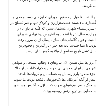
می‌کردند.
و البته… تا قبل از دستورِ او برایِ تجاوزهایِ دست‌جمعی و
کُشتارِهمهء همهء هشت‌هزار زن و کودکِ تنها و غیرِ مُسلح در
«سربرنیتسا» شهری مُسلمان‌نشین که کلّیه مردانِ بالایِ
چهارده سال‌اش با اعتماد به آتش‌بسِ پیشنهادیِ شورایِ
امنیت و قولِ کُلاه‌آبی‌هایِ سازمانِ‌ملل از آن بیرون رفته
بودند تا تنها چندساعتِ بعد خبرِ «بزرگ‌ترین و فجیع‌ترین
نسل‌کشی تاریخِ مُعاصرِ اروپا» به گوش‌شان برسد.
آن‌روزها مثلِ همین الان نیروهایِ داوطلبِ بسیجی و سپاهیِ
اعزامی از ایران و خیلی بی‌تجربه‌تر و کم‌امکانات‌تر از حالا
جزء معدود یاری‌رسانان به مُسلمانان و کروات‌ها شُدند
پیش از آنکه آمریکایی‌ها یک‌جورهایی مُتّحدِ دولتِ ما شوند
در جنگِ با «چتنیک»هایِ صرب که از اوّل تا آخرش مستظهر
به حمایتِ بی‌دریغِ ارتشِ روسیه بودند.