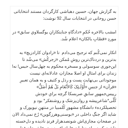
به گزارش جهان، حسین دهباشی کارگردان مستند انتخاباتی
حسن روحانی در انتخابات سال 92 نوشت:
امشب بالاخره حُکمِ «دادگاهِ جنایتکارانِ یوگسلاویِ سابق» در
موردِ «قصّابِ بالکان» اعلام شُد.
انکار نمی‌کُنم که ترجیح می‌دادم تا «رادوان کارادزیچ» به
بدترین و دردناک‌ترین روشِ مُمکن «زجرکُش» می‌شُد تا
این‌جوری سوسولی و مسخره محکوم به چهل‌سال حبس! نه!
زندان برای امثالِ او اصلا مجازاتِ عادلانه‌ای نیست
موجوداتی بی‌نهایت پست و رذل و کثیف و به همان تعبیرِ
«قرآن» از جنسِ «أُوْلَـئِکَ کَالأَنْعَامِ بَلْ هُمْ أَضَلُّ»
رییس‌جمهورِ سابقِ صربسکا گرچه برایِ خودش
کُلّی*شاعرپیشه و روان‌پزشک و روشنفکر* بود و
تحصیلکردهء دانشگاهِ مشهورِ کُلمبیا در منتهنِ نیویورک و
شاید اگر جنگِ داخلی در «بوسنی‌وهرزگوین» رُخ نمی‌داد الان
در صفحاتِ مجازی‌اش شونصدهزار فرندِ نادیده و دل‌خسته
داشت که در پایِ نظراتِ «اولترافمینیستی»‌اش جان فدا