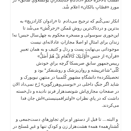
موردِ «قصّابِ بالکان» اعلام شُد.
انکار نمی‌کُنم که ترجیح می‌دادم تا «رادوان کارادزیچ» به
بدترین و دردناک‌ترین روشِ مُمکن «زجرکُش» می‌شُد تا
این‌جوری سوسولی و مسخره محکوم به چهل‌سال حبس! نه!
زندان برای امثالِ او اصلا مجازاتِ عادلانه‌ای نیست
موجوداتی بی‌نهایت پست و رذل و کثیف و به همان تعبیرِ
«قرآن» از جنسِ «أُوْلَـئِکَ کَالأَنْعَامِ بَلْ هُمْ أَضَلُّ»
رییس‌جمهورِ سابقِ صربسکا گرچه برایِ خودش
کُلّی*شاعرپیشه و روان‌پزشک و روشنفکر* بود و
تحصیلکردهء دانشگاهِ مشهورِ کُلمبیا در منتهنِ نیویورک و
شاید اگر جنگِ داخلی در «بوسنی‌وهرزگوین» رُخ نمی‌داد الان
در صفحاتِ مجازی‌اش شونصدهزار فرندِ نادیده و دل‌خسته
داشت که در پایِ نظراتِ «اولترافمینیستی»‌اش جان فدا
می‌کردند.
و البته… تا قبل از دستورِ او برایِ تجاوزهایِ دست‌جمعی و
کُشتارِهمهء همهء هشت‌هزار زن و کودکِ تنها و غیرِ مُسلح در