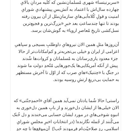
«سربرنیتسا» شهری مُسلمان‌نشین که کلّیه مردانِ بالایِ
چهارده سال‌اش با اعتماد به آتش‌بسِ پیشنهادیِ شورایِ
امنیت و قولِ کُلاه‌آبی‌هایِ سازمانِ‌ملل از آن بیرون رفته
بودند تا تنها چندساعتِ بعد خبرِ «بزرگ‌ترین و فجیع‌ترین
نسل‌کشی تاریخِ مُعاصرِ اروپا» به گوش‌شان برسد.
آن‌روزها مثلِ همین الان نیروهایِ داوطلبِ بسیجی و سپاهیِ
اعزامی از ایران و خیلی بی‌تجربه‌تر و کم‌امکانات‌تر از حالا
جزء معدود یاری‌رسانان به مُسلمانان و کروات‌ها شُدند
پیش از آنکه آمریکایی‌ها یک‌جورهایی مُتّحدِ دولتِ ما شوند
در جنگِ با «چتنیک»هایِ صرب که از اوّل تا آخرش مستظهر
به حمایتِ بی‌دریغِ ارتشِ روسیه بودند.
راستی! حالا شُما یادتان نمی‌آید همین آقایِ «احمدِجنّتی» که
الان خیلی‌ها از ایشان دل‌خورند و از بابِ همین دل‌خوری به
انبوهِ شوخی‌هایِ در مورد ایشان حسابی می‌خندند و دل خُنک
می‌کُنند از جُمله نگارنده! (در انتخاباتِ اخیرِ مجلسِ شورایِ
اسلامی، ردِ صلاحیّت‌ام فرمودند خُب!) آن‌موقع‌ها تا چه حدِ