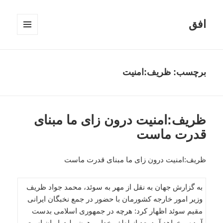
افق
فهرست
و
ابزارک‌ها
برچسب:
ظریف:امنیت
ظریف:امنیت درون زای ما مبنای
قدرت ماست
ظریف:امنیت درون زای ما مبنای قدرت ماست
به گزارش جهان به نقل از مهر به سوئد، محمد جواد ظریف
وزیر امور خارجه کشورمان با حضور در جمع نخبگان ایرانی
مقیم سوئد اظهار کرد: هرچه در جمهوری اسلامی بدست
آمده و خواهد آمد بعد از لطف خدا مرهون ملت ایران است.