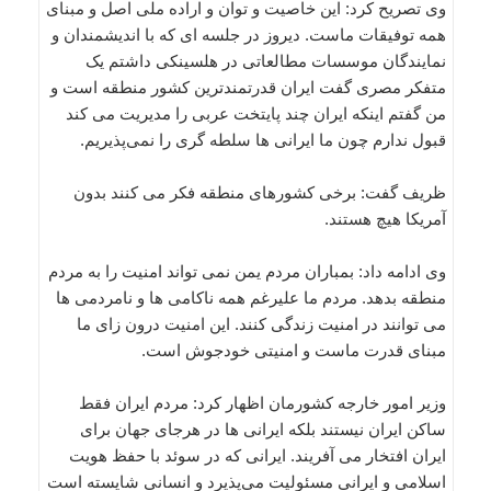
وی تصریح کرد: این خاصیت و توان و اراده ملی اصل و مبنای
همه توفیقات ماست. دیروز در جلسه ای که با اندیشمندان و
نمایندگان موسسات مطالعاتی در هلسینکی داشتم یک
متفکر مصری گفت ایران قدرتمندترین کشور منطقه است و
من گفتم اینکه ایران چند پایتخت عربی را مدیریت می کند
قبول ندارم چون ما ایرانی ها سلطه گری را نمی‌پذیریم.
ظریف گفت: برخی کشورهای منطقه فکر می کنند بدون
آمریکا هیچ هستند.
وی ادامه داد: بمباران مردم یمن نمی تواند امنیت را به مردم
منطقه بدهد. مردم ما علیرغم همه ناکامی ها و نامردمی ها
می توانند در امنیت زندگی کنند. این امنیت درون زای ما
مبنای قدرت ماست و امنیتی خودجوش است.
وزیر امور خارجه کشورمان اظهار کرد: مردم ایران فقط
ساکن ایران نیستند بلکه ایرانی ها در هرجای جهان برای
ایران افتخار می آفریند. ایرانی که در سوئد با حفظ هویت
اسلامی و ایرانی مسئولیت می‌پذیرد و انسانی شایسته است