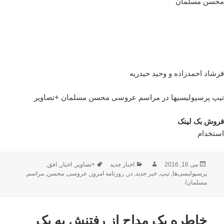
محسن مسلمان
فرشاد احمدزاده و وحید حیدریه
تیپ پرسپولیسیها در مراسم عروسی محسن مسلمان +تصاویر
فروش بک لینک
استخدام
ارسال
نویسنده
دسته‌ها
برچسب‌ها
می 16, 2016
اخبار جدید
+تصاویر
,
اخبار
,
افق
,
شده
پرسپولیسی‌ها
,
تیپ
,
خبر جدید
,
در
,
روزنامه امروز
,
عروسی
,
محسن
,
مراسم
,
در
مسلمان/
خاطره یک مداح از رفتنش به یک