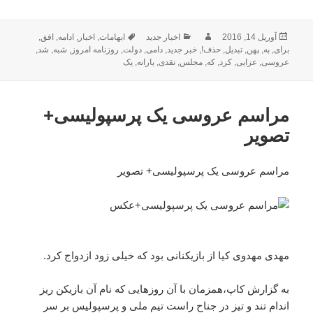
ارسال
نویسنده
دسته‌ها
برچسب‌ها
آوریل 14, 2016
اخبار جدید
ابهامات
,
اخبار
,
ادامه
,
افق
,
شده
برای
,
به
,
پهن
,
تبدیل
,
حذف!
,
خبر جدید
,
دامی
,
دولت
,
روزنامه امروز
,
شبه
,
شد
,
در
عروسی
,
عزایی
,
کرد
,
که
,
مجلس
,
نقدی
,
یارانه
,
یک
مراسم عروسی یک پرسپولیسی+
تصویر
مراسم عروسی یک پرسپولیسی+ تصویر
مهدی مهدوی کیا از بازیکنانی بود که خیلی زود ازدواج کرد.
به گزارش کاپ،همزمان با آن روزهایی که نام آن بازیکن ریز
اندام تند و تیز در جناح راست تیم ملی و پرسپولیس بر سر