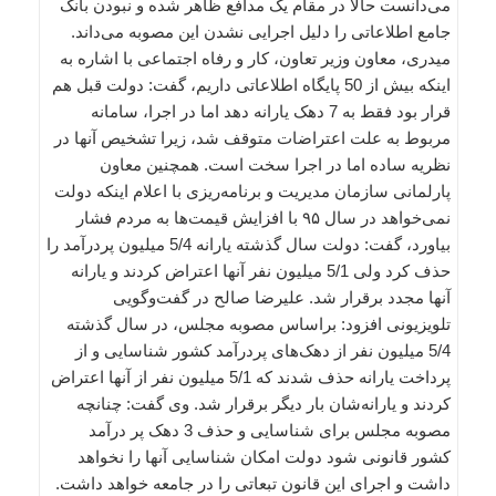
می‌دانست حالا در مقام یک مدافع ظاهر شده و نبودن بانک
جامع اطلاعاتی را دلیل اجرایی نشدن این مصوبه می‌داند.
میدری، معاون وزیر تعاون، کار و رفاه اجتماعی با اشاره به
اینکه بیش از 50 پایگاه اطلاعاتی داریم، گفت: دولت قبل هم
قرار بود فقط به 7 دهک یارانه دهد اما در اجرا، سامانه
مربوط به علت اعتراضات متوقف شد، زیرا تشخیص آنها در
نظریه ساده اما در اجرا سخت است. همچنین معاون
پارلمانی سازمان مدیریت و برنامه‌ریزی با اعلام اینکه دولت
نمی‌خواهد در سال ۹۵ با افزایش قیمت‌ها به مردم فشار
بیاورد، گفت: دولت سال گذشته یارانه 5/4 میلیون پردرآمد را
حذف کرد ولی 5/1 میلیون نفر آنها اعتراض کردند و یارانه
آنها مجدد برقرار شد. علیرضا صالح در گفت‌وگویی
تلویزیونی افزود: براساس مصوبه مجلس، در سال گذشته
5/4 میلیون نفر از دهک‌های پردرآمد کشور شناسایی و از
پرداخت یارانه حذف شدند که 5/1 میلیون نفر از آنها اعتراض
کردند و یارانه‌شان بار دیگر برقرار شد. وی گفت: چنانچه
مصوبه مجلس برای شناسایی و حذف 3 دهک پر درآمد
کشور قانونی شود دولت امکان شناسایی آنها را نخواهد
داشت و اجرای این قانون تبعاتی را در جامعه خواهد داشت.