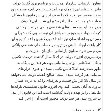
معاون پارلمانی سازمان مدیریت و برنامه‌ریزی گفت: دولت
قادر به شناسایی 3 دهک پردرآمد نیست و چنانچه مصوبه روز
سه‌شنبه مجلس لازم‌الاجرا شود، اجرای این قانون با مشکل
مواجه خواهد شد. صالح افزود: برای شناسایی 3 دهک
پردرآمد باید به حساب‌های شخصی بانکی مردم سرکشی
کرد که دولت به هیچ‌وجه موافق آن نیست. وی گفت: برای
رسیدن به اهداف‌مان نباید اهداف بزرگ‌تری را فدا کنیم و این
کار باعث ایجاد ناامنی در ثروت و حساب‌های شخصی بانکی
مردم می‌شود. معاون پارلمانی سازمان مدیریت و
برنامه‌ریزی افزود: دولت در 4، 3 سال گذشته درصدد تکمیل
پایگاه اطلاعاتی مؤدیان مالیاتی بود، هرچند این پایگاه به
طور صددرصد اطلاعاتش تکمیل نشده و جلوی فرارهای
مالیاتی هم گرفته نشده است. صالح گفت: دولت نمی‌خواهد
در سال 95 افزایش قیمت و تعرفه‌ای را که به مردم فشار
بیاورد به آنان تحمیل کند. وی افزود: قانون هدفمندی یارانه‌ها
تکالیفی را برعهده دولت گذاشته است اما این قانون از ابتدا
بد شروع شد، هر چند دولت مجبور است آن را اجرا کند.
گل به خودی مجلس