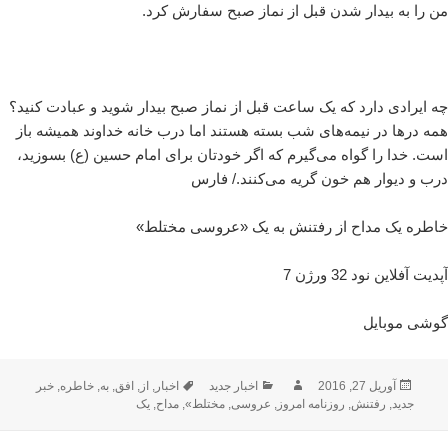
من را به بیدار شدن قبل از نماز صبح سفارش کرد.
چه ایرادی دارد که یک ساعت قبل از نماز صبح بیدار شوید و عبادت کنید؟
همه درها در نیمه‌های شب بسته هستند اما درب خانه خداوند همیشه باز
است. خدا را گواه می‌گیرم که اگر خودتان برای امام حسین (ع) بسوزید،
درب و دیوار هم خون گریه می‌کنند./ فارس
خاطره یک مداح از رفتنش به یک «عروسی مختلط»
آپدیت آفلاین نود 32 ورژن 7
گوشی موبایل
ارسال
نویسنده
دسته‌ها
برچسب‌ها
آوریل 27, 2016
اخبار جدید
اخبار
,
از
,
افق
,
به
,
خاطره
,
خبر
شده
جدید
,
رفتنش
,
روزنامه امروز
,
عروسی
,
مختلط»
,
مداح
,
یک
در