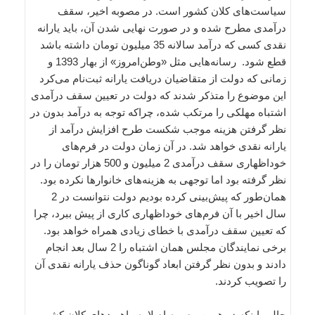
سیاست‌های کلان کشور است. در مصوبه اخیر، سقف
درآمدی مطرح شده و در صورت نهایی شدن آن، باید یارانه
نقدی کسی که درآمد سالانه 35 میلیون تومان داشته باشد
قطع شود. رسانه‌هایی مثل «وطن‌امروز» از بهار 1393 و
زمانی که دولت از متقاضیان دریافت یارانه ثبت‌نام می‌کرد
این موضوع را متذکر شدند که دولت در تعیین سقف درآمدی
اشتباه مهلکی را مرتکب شده، چراکه توجه به درآمد بدون در
نظر گرفتن هزینه موجب شکست طرح افزایش درآمد از
یارانه نقدی خواهد شد. در آن زمان دولت در فرم‌های
خوداظهاری سقف درآمدی 2 میلیون و 500 هزار تومان را در
نظر گرفته بود اما توجهی به هزینه‌های خانوارها نکرده بود.
همان‌طور که پیش‌بینی کرده بودیم دولت نتوانست در 2
سال اخیر با آن فرم‌های خوداظهاری کاری از پیش ببرد، چرا
که تعیین سقف درآمدی با خطای زیادی همراه خواهد بود.
برخی نمایندگان مجلس همان اشتباه را 2 سال بعد انجام
دادند و بدون نظر گرفتن ابعاد گوناگون حذف یارانه نقدی آن
را تصویب کردند.
جالب اینکه در همین مصوبه اصلا به راهبردهای کلان کشور