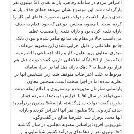
اعتراض مردم در سامانه رفاهی، یارانه نقدی 5/1 میلیون نفر
بازگردانده شد. این موضوع نشان می‌دهد خطای حذف یارانه
نقدی بسیار بالاست و دولت حتی به صورت فله‌ای این کار را
کرده است. با مصوبه مجلس، دولتی که خود اقدام به حذف
یارانه نقدی کرده بود و یارانه نقدی را مصیبت عظما
می‌دانست حالا در مقام یک مدافع ظاهر شده و نبودن بانک
جامع اطلاعاتی را دلیل اجرایی نشدن این مصوبه می‌داند.
میدری، معاون وزیر تعاون، کار و رفاه اجتماعی با اشاره به
اینکه بیش از 50 پایگاه اطلاعاتی داریم، گفت: دولت قبل هم
قرار بود فقط به 7 دهک یارانه دهد اما در اجرا، سامانه
مربوط به علت اعتراضات متوقف شد، زیرا تشخیص آنها در
نظریه ساده اما در اجرا سخت است. همچنین معاون
پارلمانی سازمان مدیریت و برنامه‌ریزی با اعلام اینکه دولت
نمی‌خواهد در سال ۹۵ با افزایش قیمت‌ها به مردم فشار
بیاورد، گفت: دولت سال گذشته یارانه 5/4 میلیون پردرآمد را
حذف کرد ولی 5/1 میلیون نفر آنها اعتراض کردند و یارانه
آنها مجدد برقرار شد. علیرضا صالح در گفت‌وگویی
تلویزیونی افزود: براساس مصوبه مجلس، در سال گذشته
5/4 میلیون نفر از دهک‌های پردرآمد کشور شناسایی و از