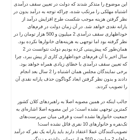
این موضوع را متذکر شدند که دولت در تعیین سقف درآمدی
اشتباه مهلکی را مرتکب شده، چراکه توجه به درآمد بدون در
نظر گرفتن هزینه موجب شکست طرح افزایش درآمد از
یارانه نقدی خواهد شد. در آن زمان دولت در فرم‌های
خوداظهاری سقف درآمدی 2 میلیون و 500 هزار تومان را در
نظر گرفته بود اما توجهی به هزینه‌های خانوارها نکرده بود.
همان‌طور که پیش‌بینی کرده بودیم دولت نتوانست در 2
سال اخیر با آن فرم‌های خوداظهاری کاری از پیش ببرد، چرا
که تعیین سقف درآمدی با خطای زیادی همراه خواهد بود.
برخی نمایندگان مجلس همان اشتباه را 2 سال بعد انجام
دادند و بدون نظر گرفتن ابعاد گوناگون حذف یارانه نقدی آن
را تصویب کردند.
جالب اینکه در همین مصوبه اصلا به راهبردهای کلان کشور
کمترین توجهی نشده است‎؛ در این مصوبه اصلا اشاره‌ای به
جمعیت خانوارها نشده است و فرقی میان سرپرست‌های
تک‌نفره و خانوارهای 10 نفری قائل نشده است!
تصویب‌کنندگان عملا اعتقاد دارند باید یارانه یک نفر که درآمد
ماهانه 2 میلیون و 910 هزار تومانی داشته و زندگی