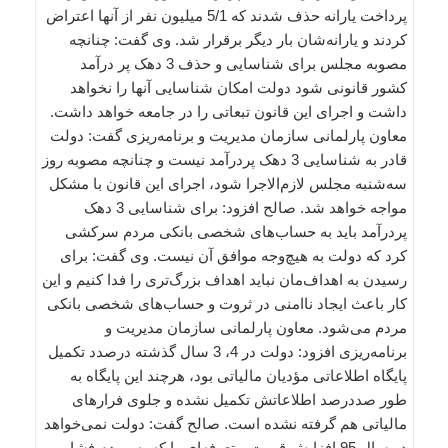
پرداخت یارانه حذف شدند که 5/1 میلیون نفر از آنها اعتراض
کردند و یارانه‌شان بار دیگر برقرار شد. وی گفت: چنانچه
مصوبه مجلس برای شناسایی و حذف 3 دهک پر درآمد
کشور قانونی شود دولت امکان شناسایی آنها را نخواهد
داشت و اجرای این قانون تبعاتی را در جامعه خواهد داشت.
معاون پارلمانی سازمان مدیریت و برنامه‌ریزی گفت: دولت
قادر به شناسایی 3 دهک پردرآمد نیست و چنانچه مصوبه روز
سه‌شنبه مجلس لازم‌الاجرا شود، اجرای این قانون با مشکل
مواجه خواهد شد. صالح افزود: برای شناسایی 3 دهک
پردرآمد باید به حساب‌های شخصی بانکی مردم سرکشی
کرد که دولت به هیچ‌وجه موافق آن نیست. وی گفت: برای
رسیدن به اهداف‌مان نباید اهداف بزرگ‌تری را فدا کنیم و این
کار باعث ایجاد ناامنی در ثروت و حساب‌های شخصی بانکی
مردم می‌شود. معاون پارلمانی سازمان مدیریت و
برنامه‌ریزی افزود: دولت در 4، 3 سال گذشته درصدد تکمیل
پایگاه اطلاعاتی مؤدیان مالیاتی بود، هرچند این پایگاه به
طور صددرصد اطلاعاتش تکمیل نشده و جلوی فرارهای
مالیاتی هم گرفته نشده است. صالح گفت: دولت نمی‌خواهد
در سال 95 افزایش قیمت و تعرفه‌ای را که به مردم فشار