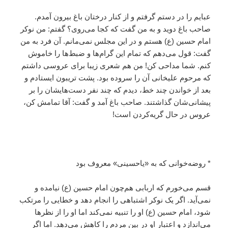
عبایم را در دستم گرفتم و از کنار درختان باغ بیرون آمدم.
صاحب باغ دوید و به من گفت که کجا می‌روی؟ گفتم: من نوکر
امام حسین (ع) هستم و در این مجلس نمی‌مانم. آن فرد به من
گفت: قول می‌دهم که تمام این گرام‌ها و ضبط‌ها را خاموش
کنم. شما مداحی کن! من هم شعری زیبا برای عروسی داشتم
که مرحوم علیخانی آن را سروده بود. پشت تریبون ایستادم و
بعد از خواندن چند خط، دیدم که چند نفر دست‌هایشان را بر
پیشانی‌شان گذاشتند. صاحب باغ آمد و گفت: آقا تمامش کن،
عروس در حال گریه‌کردن است!
* روضه‌خوانی که به «یاحسینی» معروف بود
قسم می‌خورم که اربابی هم‌چون امام حسین (ع) نیامده و
نمی‌آید. اگر یک نوکر اشتباهی را انجام دهد و خطایی را مرتکب
شود، امام حسین (ع) او را تنبیه نمی‌کند اما او را از نظرها
می‌اندازد و اعتبار او در بین مردم را کاهش می‌دهد. اما اگر