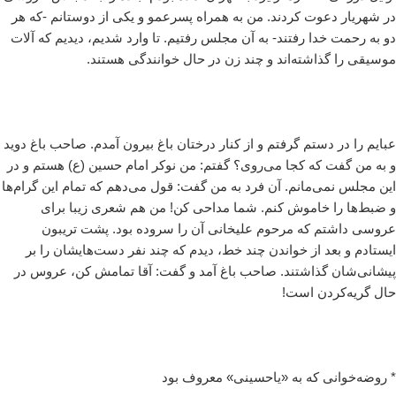
در شهریار دعوت کردند. من به همراه پسرعمو و یکی از دوستانم -که هر
دو به رحمت خدا رفتند- به آن مجلس رفتیم. تا وارد شدیم، دیدیم که آلات
موسیقی را گذاشته‌اند و چند زن در حال خوانندگی هستند.
عبایم را در دستم گرفتم و از کنار درختان باغ بیرون آمدم. صاحب باغ دوید
و به من گفت که کجا می‌روی؟ گفتم: من نوکر امام حسین (ع) هستم و در
این مجلس نمی‌مانم. آن فرد به من گفت: قول می‌دهم که تمام این گرام‌ها
و ضبط‌ها را خاموش کنم. شما مداحی کن! من هم شعری زیبا برای
عروسی داشتم که مرحوم علیخانی آن را سروده بود. پشت تریبون
ایستادم و بعد از خواندن چند خط، دیدم که چند نفر دست‌هایشان را بر
پیشانی‌شان گذاشتند. صاحب باغ آمد و گفت: آقا تمامش کن، عروس در
حال گریه‌کردن است!
* روضه‌خوانی که به «یاحسینی» معروف بود