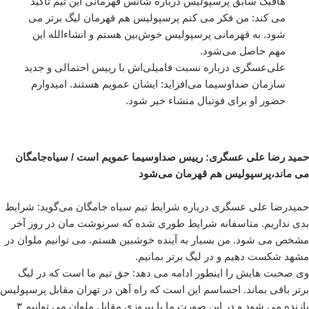
هافبک سابق پرسپولیس درباره شانس قهرمانی این تیم تاکید
می کند: من فکر می کنم پرسپولیس هم قهرمان لیگ برتر می
شود. به قهرمانی پرسپولیس خوش‌بین هستم و انشاءالله این
مهم حاصل می‌شود.
علی‌عسگری درباره نسبت فامیلی‌اش با رییس احتمالی و جدید
سازمان صداوسیما می‌افزاید: ایشان عمویم هستند. امیدوارم
حضور او برای فوتبال منشاء خیر شود.
حمید رضا علی عسگری: رییس صداوسیما عمویم است / سیاه‌جامگان
می ماند،‌پرسپولیس هم قهرمان می‌شود
حمیدرضا علی عسگری درباره شرایط تیم سیاه جامگان می‌گوید: شرایط
بدی نداریم. متاسفانه شرایط طوری شده که سرنوشت مان در روز آخر
مشخص می شود. من بسیار به آینده خوشبین هستم. می توانیم ملوان در
مشهد شکست دهیم و در لیگ برتر بمانیم.
وی صحبت هایش را اینطور ادامه می دهد: حق تیم ما است که در لیگ
برتر باقی بماند. احساسم این است که راه آهن در تهران مقابل پرسپولیس
بازنده می شود و در این صورت ما با پیروزی مقابل ملوان می توانیم ۳