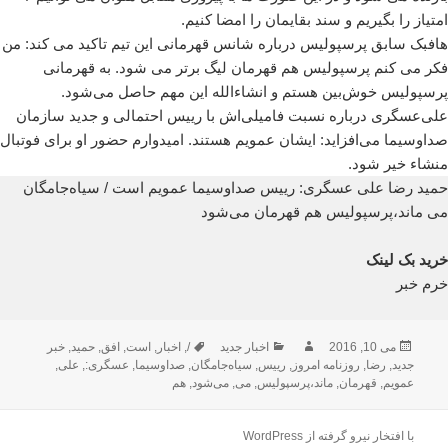
امتیاز را بگیریم و سند بقایمان را امضا کنیم.
هافبک سابق پرسپولیس درباره شانس قهرمانی این تیم تاکید می کند: من
فکر می کنم پرسپولیس هم قهرمان لیگ برتر می شود. به قهرمانی
پرسپولیس خوش‌بین هستم و انشاءالله این مهم حاصل می‌شود.
علی‌عسگری درباره نسبت فامیلی‌اش با رییس احتمالی و جدید سازمان
صداوسیما می‌افزاید: ایشان عمویم هستند. امیدوارم حضور او برای فوتبال
منشاء خیر شود.
حمید رضا علی عسگری: رییس صداوسیما عمویم است / سیاه‌جامگان
می ماند،‌پرسپولیس هم قهرمان می‌شود
خرید بک لینک
خرم خبر
ارسال
نویسنده
دسته‌ها
برچسب‌ها
می 10, 2016
اخبار جدید
/
,
اخبار
,
است
,
افق
,
حمید
,
خبر
شده
جدید
,
رضا
,
روزنامه امروز
,
رییس
,
سیاه‌جامگان
,
صداوسیما
,
عسگری:
,
علی
,
در
عمویم
,
قهرمان
,
ماند،‌پرسپولیس
,
می
,
می‌شود
,
هم
با افتخار نیرو گرفته از WordPress